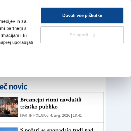
Prijava
Dovoli vse piškotke
medijev in za
Iskanje
V Kioskih
i partnerji s
Prilagodi
ormacijami, ki
naprej uporabljati
eč novic
Brezmejni ritmi navdušili
tržaško publiko
4. avg. 2026 | 18:41
MARTIN POLJSAK |
S požari se spopadajo tudi nad