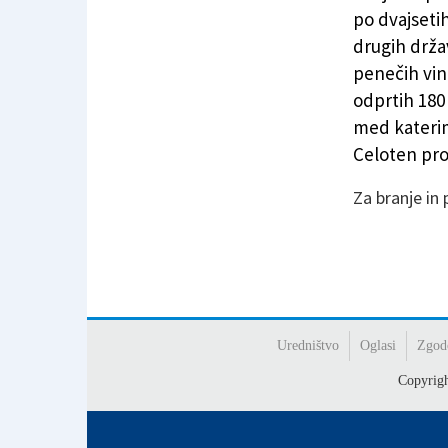
V Italiji rekordna proizvodnja penečega vina
po dvajsetih
drugih drža
penečih vin v
odprtih 180
med katerim
Celoten pro
Za branje in
Uredništvo
Oglasi
Zgod
Copyrig