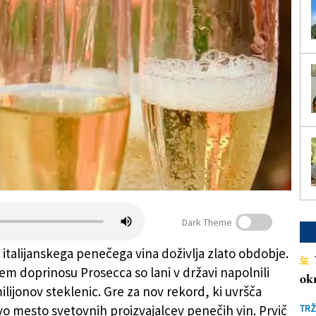
Dark Theme
 italijanskega penečega vina doživlja zlato obdobje.
ŠE
em doprinosu Prosecca so lani v državi napolnili
ok
ilijonov steklenic. Gre za nov rekord, ki uvršča
rvo mesto svetovnih proizvajalcev penečih vin. Prvič
TRŽ