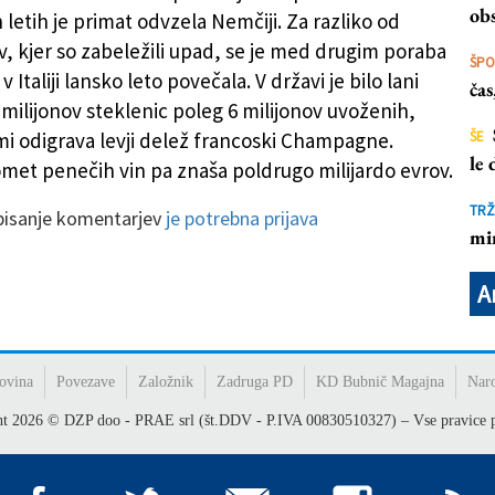
obs
 letih je primat odvzela Nemčiji. Za razliko od
v, kjer so zabeležili upad, se je med drugim poraba
ŠP
 Italiji lansko leto povečala. V državi je bilo lani
ča
 milijonov steklenic poleg 6 milijonov uvoženih,
i odigrava levji delež francoski Champagne.
ŠE
le
met penečih vin pa znaša poldrugo milijardo evrov.
TRŽ
 pisanje komentarjev
je potrebna prijava
mi
A
ovina
Povezave
Založnik
Zadruga PD
KD Bubnič Magajna
Nar
ht
2026
© DZP doo - PRAE srl (št.DDV - P.IVA 00830510327) – Vse pravice p