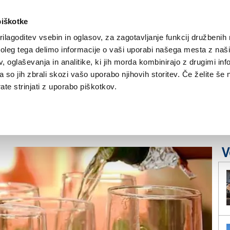
piškotke
ilagoditev vsebin in oglasov, za zagotavljanje funkcij družbenih 
leg tega delimo informacije o vaši uporabi našega mesta z našim
NOVICE
TRŽAŠKA
GORIŠKA
KULTURA
ŠPORT
ŠE
 oglaševanja in analitike, ki jih morda kombinirajo z drugimi inf
pa so jih zbrali skozi vašo uporabo njihovih storitev. Če želite še 
 proizvodnja penečega
te strinjati z uporabo piškotkov.
V