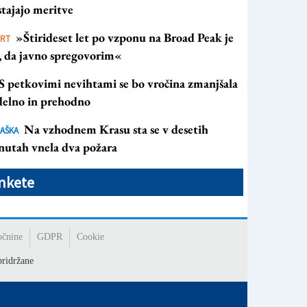
tajajo meritve
»Štirideset let po vzponu na Broad Peak je
ORT
s, da javno spregovorim«
S petkovimi nevihtami se bo vročina zmanjšala
 delno in prehodno
Na vzhodnem Krasu sta se v desetih
AŠKA
nutah vnela dva požara
nkete
očnine
GDPR
Cookie
ridržane