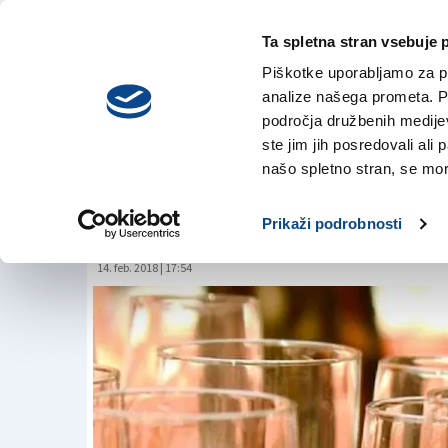
Ta spletna stran vsebuje 
VREME
sreda,
DANES
Piškotke uporabljamo za pr
5. avgusta 2026
analize našega prometa. Po
področja družbenih medijev,
ste jim jih posredovali ali 
V Italiji rekordna
našo spletno stran, se mora
vina
Prikaži podrobnosti
14. feb. 2018 | 17:54