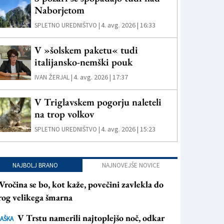
Naborjetom
4. avg. 2026 | 16:33
SPLETNO UREDNIŠTVO |
V »šolskem paketu« tudi
italijansko-nemški pouk
4. avg. 2026 | 17:37
IVAN ŽERJAL |
V Triglavskem pogorju naleteli
na trop volkov
4. avg. 2026 | 15:23
SPLETNO UREDNIŠTVO |
NAJBOLJ BRANO
NAJNOVEJŠE NOVICE
Vročina se bo, kot kaže, povečini zavlekla do
rog velikega šmarna
V Trstu namerili najtoplejšo noč, odkar
AŠKA