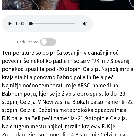
Založnik
Zadruga PD
Naročnine
Dark Theme
Temperature so po pričakovanjih v današnji noči
povečini še nekoliko padle in so se v FJK in v Sloveniji
Ponekod pri nas davi prava Sibirija
ponekod spustile pod -20 stopinj Celzija. Najbolj mrzla
kraja sta bila ponovno Babno polje in Bela peč.
Najnižjo nočno temperaturo je ARSO nameril na
Babnem polju, kjer se je živo srebro spustilo do -23
stopinj Celzija. V Novi vasi na Blokah pa so namerili -22
stopinj Celzija. Deželna meteorološka opazovalnica
FJK pa je na Beli peči namerila -21,9 stopinje Celzija.
Na drugem mestu najbolj mrzlih krajev v FJK je
Zoncolan, kjer so namerili -14,8 stopinje Celzija, na