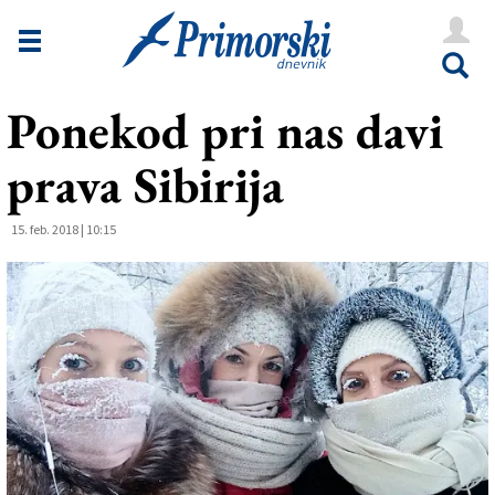
Novice
Tržaška
Ponekod pri nas davi
Goriška
prava Sibirija
Kultura
Šport
15. feb. 2018 | 10:15
Še
Vreme
V Kioskih
Uredništvo
Oglasi