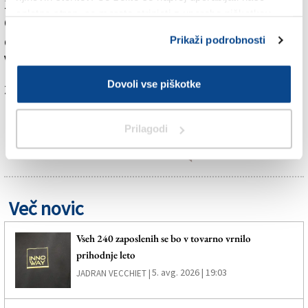
1500 metrov v prostem ozračju namerila -6,7 stopinje
spletno stran, se morate strinjati z uporabo piškotkov.
Celzija, kar je za okrog 5 stopinj Celzija manj od
dolgoletnega povprečja.
Prikaži podrobnosti
V prihodnjih dneh pričakujemo postopno otoplitev.
Dovoli vse piškotke
Za branje in pisanje komentarjev
je potrebna prijava
Prilagodi
Več novic
Vseh 240 zaposlenih se bo v tovarno vrnilo
prihodnje leto
5. avg. 2026 | 19:03
JADRAN VECCHIET |