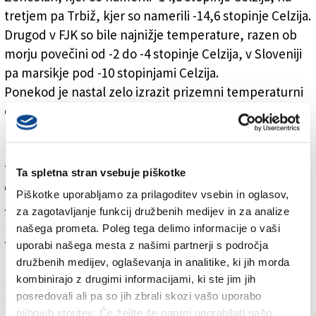
tretjem pa Trbiž, kjer so namerili -14,6 stopinje Celzija.
Drugod v FJK so bile najnižje temperature, razen ob
morju povečini od -2 do -4 stopinje Celzija, v Sloveniji
pa marsikje pod -10 stopinjami Celzija.
Ponekod je nastal zelo izrazit prizemni temperaturni
obrat. Težak mrzel zrak se je namreč zlasti v
kotlinskih legah ponoči mirno sesedal. Zanimiv je
podatek, ki ga ARSO posebej izpostavlja, da je bila
temperatura na višini samo kakih 100 metrov od tal
Ta spletna stran vsebuje piškotke
okrog -4 stopinje Celzija, torej v najbolj mrzlih legah
Piškotke uporabljamo za prilagoditev vsebin in oglasov,
za skoraj 20 stopinj Celzija višja kot na višini 2 metrov.
za zagotavljanje funkcij družbenih medijev in za analize
Prav tako je velika razlika med najnižjimi nočnimi
našega prometa. Poleg tega delimo informacije o vaši
temperaturami in najvišjimi dnevnimi, ki je včeraj na
uporabi našega mesta z našimi partnerji s področja
Beli peči presegala 20 stopinj Celzija, saj so čez dan
družbenih medijev, oglaševanja in analitike, ki jih morda
kombinirajo z drugimi informacijami, ki ste jim jih
namerili +3 stopinje Celzija.
posredovali ali pa so jih zbrali skozi vašo uporabo
Radiosonda iz Rivolta pa je danes opolnoči na višini
njihovih storitev. Če želite še naprej uporabljati našo