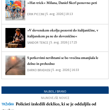
»Hat-trick« Milana, Daniel Skerl ponovno peti
5. avg. 2026 | 18:13
ERIK PICCINI |
»V slovenskem okolju pozorni do italijanščine, v
italijanskem pa ne do slovenščine«
5. avg. 2026 | 17:25
SANDOR TENCE |
S petkovimi nevihtami se bo vročina zmanjšala le
delno in prehodno
5. avg. 2026 | 16:33
DARKO BRADASSI |
NAJBOLJ BRANO
NAJNOVEJŠE NOVICE
Policisti izsledili deklico, ki se je oddaljila od
TRŽAŠKA