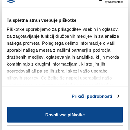
smučke zapičile ob steno in ga pridržale. Obvisel je z
glavo navzdol v strahovitem položaju, toda brez
Ta spletna stran vsebuje piškotke
hujših poškodb. Prihiteli so gorski reševalci iz
Valcelline, helikopter z zdravnikom ter dva
Piškotke uporabljamo za prilagoditev vsebin in oglasov,
za zagotavljanje funkcij družbenih medijev in za analize
strokovnjaka gorske in jamske reševalne službe
našega prometa. Poleg tega delimo informacije o vaši
CNSAS. Smučarja so privezali in ga potegnili iz brezna.
uporabi našega mesta z našimi partnerji s področja
Ugotovili so, da jo je odnesel brez poškodb, pač pa le
družbenih medijev, oglaševanja in analitike, ki jih morda
s skromno podhlajenostjo.
kombinirajo z drugimi informacijami, ki ste jim jih
posredovali ali pa so jih zbrali skozi vašo uporabo
Za branje in pisanje komentarjev
je potrebna prijava
njihovih storitev. Če želite še naprej uporabljati našo
spletno stran, se morate strinjati z uporabo piškotkov.
Prikaži podrobnosti
Dovoli vse piškotke
Več novic