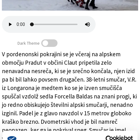
Založnik
Zadruga PD
Naročnine
Dark Theme
V pordenonski pokrajini se je včeraj na alpskem
območju Pradut v občini Claut pripetila zelo
Obvisel v strahovitem položaju
nenavadna nesreča, ki se je srečno končala, njen izid
pa bi bil lahko povsem drugačen. 38-letni smučar, V.R.
iz Longarona je medtem ko se je izven smučišča
spuščal vzdolž sedla Forcella Baldas na znani progi, ki
jo redno obiskujejo številni alpski smučarji, nenadno
izginil. Padel je z glavo navzdol v 15 metrov globoko
kraško brezno. Dvometrski vhod je bil namreč
neopazen, ker ga je pokrival sneg. Smučar je imel
veliko srečo, kajti na globini okrog 5 metrov so se