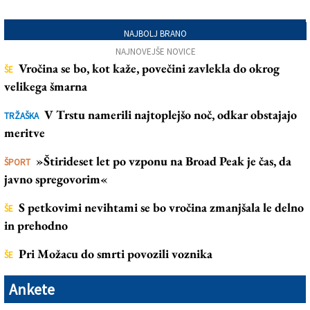
NAJBOLJ BRANO
NAJNOVEJŠE NOVICE
Vročina se bo, kot kaže, povečini zavlekla do okrog
ŠE
velikega šmarna
V Trstu namerili najtoplejšo noč, odkar obstajajo
TRŽAŠKA
meritve
»Štirideset let po vzponu na Broad Peak je čas, da
ŠPORT
javno spregovorim«
S petkovimi nevihtami se bo vročina zmanjšala le delno
ŠE
in prehodno
Pri Možacu do smrti povozili voznika
ŠE
Ankete