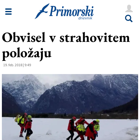
Novice
Tržaška
Obvisel v strahovitem
Goriška
položaju
Kultura
Šport
19. feb. 2018 | 9:49
Še
Vreme
V Kioskih
Uredništvo
Oglasi