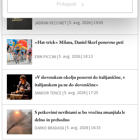
Prilagodi
Vseh 240 zaposlenih se bo v tovarno vrnilo
prihodnje leto
5. avg. 2026 | 19:03
JADRAN VECCHIET |
»Hat-trick« Milana, Daniel Skerl ponovno peti
5. avg. 2026 | 18:13
ERIK PICCINI |
»V slovenskem okolju pozorni do italijanščine, v
italijanskem pa ne do slovenščine«
5. avg. 2026 | 17:25
SANDOR TENCE |
S petkovimi nevihtami se bo vročina zmanjšala le
delno in prehodno
5. avg. 2026 | 16:33
DARKO BRADASSI |