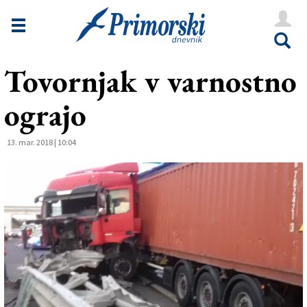
Novice
Tržaška
Tovornjak v varnostno
Goriška
ograjo
Kultura
Šport
13. mar. 2018 | 10:04
Še
Vreme
V Kioskih
Uredništvo
Oglasi