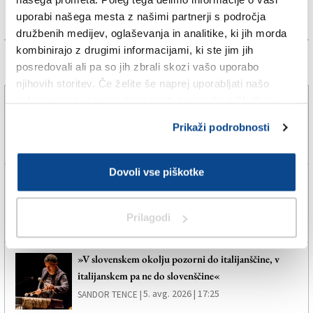
uporabi našega mesta z našimi partnerji s področja
družbenih medijev, oglaševanja in analitike, ki jih morda
kombinirajo z drugimi informacijami, ki ste jim jih
Več novic
posredovali ali pa so jih zbrali skozi vašo uporabo
njihovih storitev. Če želite še naprej uporabljati našo
spletno stran, se morate strinjati z uporabo piškotkov.
Vseh 240 zaposlenih se bo v tovarno vrnilo
prihodnje leto
Prikaži podrobnosti
5. avg. 2026 | 19:03
JADRAN VECCHIET |
Dovoli vse piškotke
»Hat-trick« Milana, Daniel Skerl ponovno peti
5. avg. 2026 | 18:13
ERIK PICCINI |
Prilagodi
»V slovenskem okolju pozorni do italijanščine, v
italijanskem pa ne do slovenščine«
5. avg. 2026 | 17:25
SANDOR TENCE |