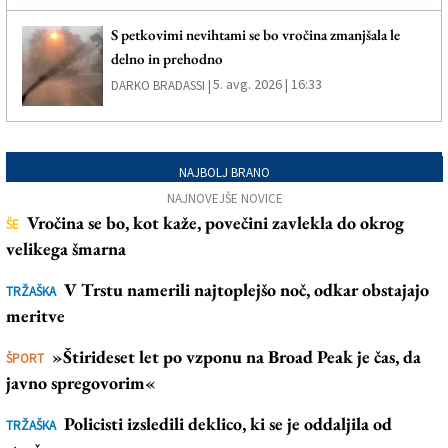
S petkovimi nevihtami se bo vročina zmanjšala le
delno in prehodno
5. avg. 2026 | 16:33
DARKO BRADASSI |
NAJBOLJ BRANO
NAJNOVEJŠE NOVICE
Vročina se bo, kot kaže, povečini zavlekla do okrog
ŠE
velikega šmarna
V Trstu namerili najtoplejšo noč, odkar obstajajo
TRŽAŠKA
meritve
»Štirideset let po vzponu na Broad Peak je čas, da
ŠPORT
javno spregovorim«
Policisti izsledili deklico, ki se je oddaljila od
TRŽAŠKA