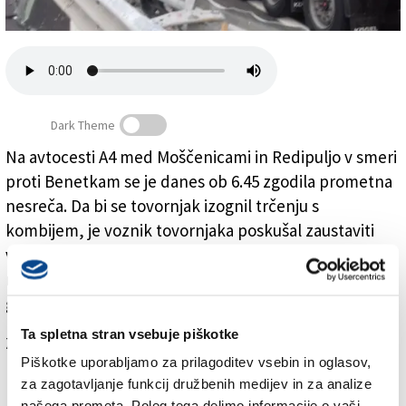
Založnik
Zadruga PD
Naročnine
Dark Theme
Na avtocesti A4 med Moščenicami in Redipuljo v smeri
proti Benetkam se je danes ob 6.45 zgodila prometna
Tovornjak v varnostno ograjo
nesreča. Da bi se tovornjak izognil trčenju s
kombijem, je voznik tovornjaka poskušal zaustaviti
vozilo, trčil pa je v varnostno ograjo ob cesti. Zaradi
nesreče je bil promet na avtocesti v nadaljnjih urah
gost, voznik tovornjaka pa ni utrpel hujših poškodb.
Ta spletna stran vsebuje piškotke
Za branje in pisanje komentarjev
je potrebna prijava
Piškotke uporabljamo za prilagoditev vsebin in oglasov,
za zagotavljanje funkcij družbenih medijev in za analize
našega prometa. Poleg tega delimo informacije o vaši