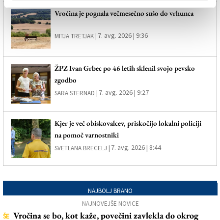
Vročina je pognala večmesečno sušo do vrhunca
7. avg. 2026 | 9:36
MITJA TRETJAK |
ŽPZ Ivan Grbec po 46 letih sklenil svojo pevsko
zgodbo
7. avg. 2026 | 9:27
SARA STERNAD |
Kjer je več obiskovalcev, priskočijo lokalni policiji
na pomoč varnostniki
7. avg. 2026 | 8:44
SVETLANA BRECELJ |
NAJBOLJ BRANO
NAJNOVEJŠE NOVICE
Vročina se bo, kot kaže, povečini zavlekla do okrog
ŠE