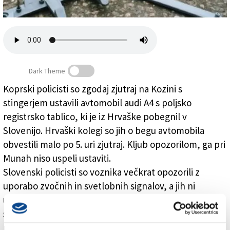
Založnik
Zadruga PD
Naročnine
Dark Theme
Koprski policisti so zgodaj zjutraj na Kozini s
stingerjem ustavili avtomobil audi A4 s poljsko
Ustavili so ga s stingerjem
registrsko tablico, ki je iz Hrvaške pobegnil v
Slovenijo. Hrvaški kolegi so jih o begu avtomobila
obvestili malo po 5. uri zjutraj. Kljub opozorilom, ga pri
Munah niso uspeli ustaviti.
Slovenski policisti so voznika večkrat opozorili z
uporabo zvočnih in svetlobnih signalov, a jih ni
upošteval in je nadaljeval vožnjo proti Podgradu. Zato
so na Kozini uporabili stinger. Avtomobil ga je sicer
prevozil, vendar se je kmalu zatem ustavil. Na kraju so