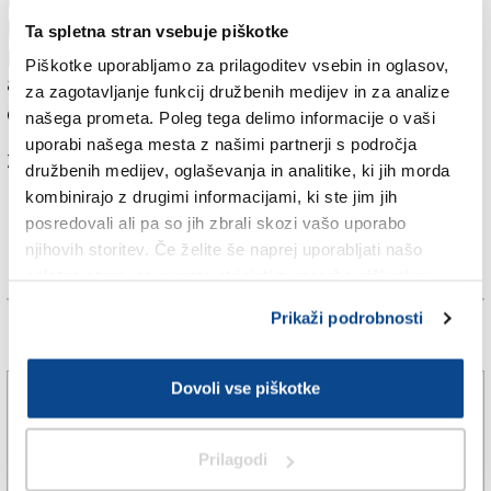
policisti prijeli voznika in dva potnika, eden pa je
Ta spletna stran vsebuje piškotke
pobegnil, vendar so ga s pomočjo psa izsledili. Vsi so
Piškotke uporabljamo za prilagoditev vsebin in oglasov,
albanske narodnosti, dva imata prepoved vstopa v
za zagotavljanje funkcij družbenih medijev in za analize
države schengenskega območja.
našega prometa. Poleg tega delimo informacije o vaši
uporabi našega mesta z našimi partnerji s področja
Za branje in pisanje komentarjev
je potrebna prijava
družbenih medijev, oglaševanja in analitike, ki jih morda
kombinirajo z drugimi informacijami, ki ste jim jih
posredovali ali pa so jih zbrali skozi vašo uporabo
njihovih storitev. Če želite še naprej uporabljati našo
spletno stran, se morate strinjati z uporabo piškotkov.
Prikaži podrobnosti
Več novic
Dovoli vse piškotke
Soča pri sotočju z Vipavo poponoma presahnila
(VIDEO)
7. avg. 2026 | 10:16
DANJEL RADETIČ |
Prilagodi