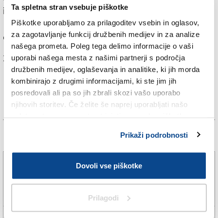
Ta spletna stran vsebuje piškotke
in spodbujanje sistematičnega razvoja tega območja«.
Piškotke uporabljamo za prilagoditev vsebin in oglasov,
Eden glavnih ciljev je obnovitev in razvoj Kanina
za zagotavljanje funkcij družbenih medijev in za analize
oziroma tamkajšnjih turističnih zmogljivosti.
našega prometa. Poleg tega delimo informacije o vaši
Za branje in pisanje komentarjev
je potrebna prijava
uporabi našega mesta z našimi partnerji s področja
družbenih medijev, oglaševanja in analitike, ki jih morda
kombinirajo z drugimi informacijami, ki ste jim jih
posredovali ali pa so jih zbrali skozi vašo uporabo
njihovih storitev. Če želite še naprej uporabljati našo
spletno stran, se morate strinjati z uporabo piškotkov.
Prikaži podrobnosti
Več novic
Vseh 240 zaposlenih se bo v tovarno vrnilo
Dovoli vse piškotke
prihodnje leto
5. avg. 2026 | 19:03
JADRAN VECCHIET |
Prilagodi
»Hat-trick« Milana, Daniel Skerl ponovno peti