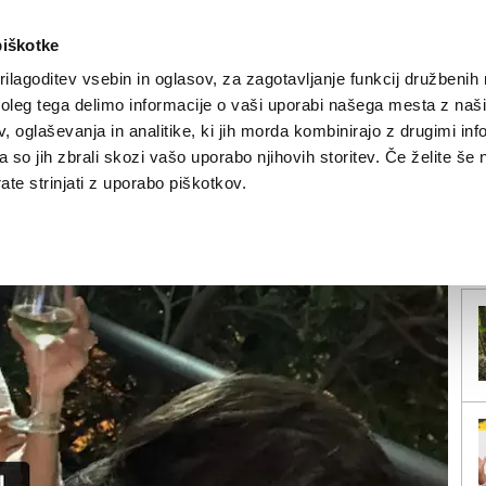
piškotke
ilagoditev vsebin in oglasov, za zagotavljanje funkcij družbenih 
leg tega delimo informacije o vaši uporabi našega mesta z našim
NOVICE
TRŽAŠKA
GORIŠKA
KULTURA
ŠPORT
ŠE
 oglaševanja in analitike, ki jih morda kombinirajo z drugimi inf
pa so jih zbrali skozi vašo uporabo njihovih storitev. Če želite še 
dprvaka Ćorluke
te strinjati z uporabo piškotkov.
V