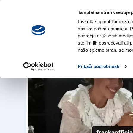
Ta spletna stran vsebuje 
VREME
četrtek,
DANES
Piškotke uporabljamo za pr
6. avgusta 2026
analize našega prometa. Po
področja družbenih medijev,
ste jim jih posredovali ali 
Istrska poroka po
našo spletno stran, se mora
20. jul. 2018 | 16:38
Prikaži podrobnosti