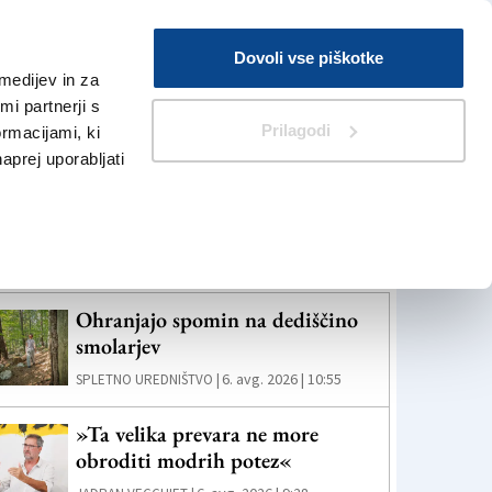
Prijava
Dovoli vse piškotke
medijev in za
Iskanje
V Kioskih
i partnerji s
Prilagodi
ormacijami, ki
naprej uporabljati
eč novic
Ohranjajo spomin na dediščino
smolarjev
6. avg. 2026 | 10:55
SPLETNO UREDNIŠTVO |
»Ta velika prevara ne more
obroditi modrih potez«