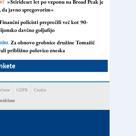
»Štirideset let po vzponu na Broad Peak je
ORT
s, da javno spregovorim«
Finančni policisti preprečili več kot 90-
ijonsko davčno goljufijo
Za obnovo grobnice družine Tomažič
AŠKA
ali približno polovico zneska
nkete
očnine
GDPR
Cookie
ridržane