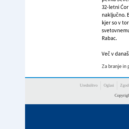
32-letni Ćor
naključno. 
kjer so v to
svetovnemu 
Rabac.
Več v današn
Za branje in
Uredništvo
Oglasi
Zgod
Copyrig