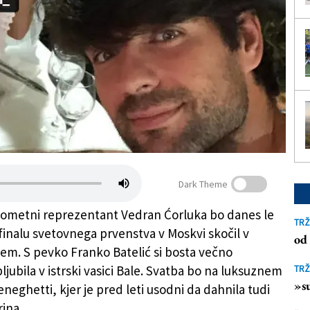
Dark Theme
ometni reprezentant Vedran Ćorluka bo danes le
TRŽ
 finalu svetovnega prvenstva v Moskvi skočil v
od 
rem. S pevko Franko Batelić si bosta večno
jubila v istrski vasici Bale. Svatba bo na luksuznem
TRŽ
»su
neghetti, kjer je pred leti usodni da dahnila tudi
ina.