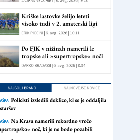
6. avg. 2026 | 9:28
JADRAN VECCHIET |
Kriške lastovke želijo leteti
visoko tudi v 2. amaterski ligi
6. avg. 2026 | 10:11
ERIK PICCINI |
Po FJK v nižinah namerili le
tropske ali »supertropske« noči
6. avg. 2026 | 8:34
DARKO BRADASSI |
NAJBOLJ BRANO
NAJNOVEJŠE NOVICE
Policisti izsledili deklico, ki se je oddaljila
AŠKA
staršev
Na Krasu namerili rekordno vročo
AŠKA
pertropsko« noč, ki je ne bodo pozabili