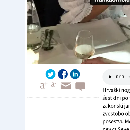
Hrvaški nog
šest dni po
zakonski ja
zvestobo obl
Istrska poroka podprvaka Ćorluke
posestvu Me
pevka Sever