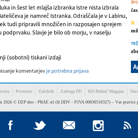
ŠP
luka in šest let mlajša izbranka Istre nista izbrala
ča
Bateličeva je namreč Istranka. Odraščala je v Labinu,
rek tudi pripravili množičen in razposajen sprejem
ŠE
mil
podprvaku. Slavje je bilo ob morju, v naselju
TRŽ
zbr
ji (sobotni) tiskani izdaji
A
 pisanje komentarjev
je potrebna prijava
ovina
Povezave
Založnik
Zadruga PD
KD Bubnič Magajna
Nar
ht
2026
© DZP doo - PRAE srl (št.DDV - P.IVA 00830510327) – Vse pravice p