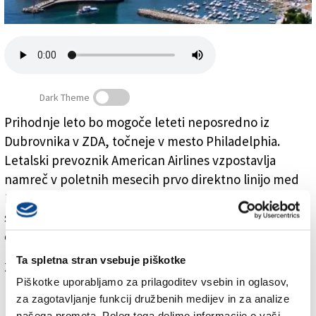
Založnik
Zadruga PD
Naročnine
Dark Theme
Prihodnje leto bo mogoče leteti neposredno iz
Dubrovnika v ZDA, točneje v mesto Philadelphia.
Iz Dubrovnika neposredno v ZDA
Letalski prevoznik American Airlines vzpostavlja
namreč v poletnih mesecih prvo direktno linijo med
Hrvaško in ZDA po 28 letih. Med junijem in
septembrom 2019 bodo letala ameriške družbe
omenjeni mesti povezovala trikrat tedensko.
Ta spletna stran vsebuje piškotke
Za branje in pisanje komentarjev
je potrebna prijava
Piškotke uporabljamo za prilagoditev vsebin in oglasov,
za zagotavljanje funkcij družbenih medijev in za analize
našega prometa. Poleg tega delimo informacije o vaši