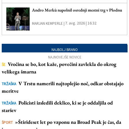
Andro Merkù napolnil osrednji mestni trg v Plodnu
7. avg. 2026 | 16:32
MARJAN KEMPERLE |
NAJBOLJ BRANO
NAJNOVEJŠE NOVICE
Vročina se bo, kot kaže, povečini zavlekla do okrog
ŠE
velikega šmarna
V Trstu namerili najtoplejšo noč, odkar obstajajo
TRŽAŠKA
meritve
Policisti izsledili deklico, ki se je oddaljila od
TRŽAŠKA
staršev
»Štirideset let po vzponu na Broad Peak je čas, da
ŠPORT