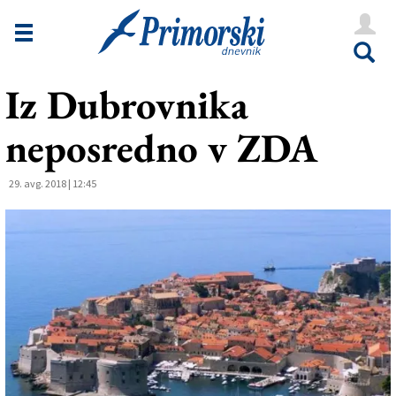
Novice
Tržaška
Iz Dubrovnika
Goriška
neposredno v ZDA
Kultura
Šport
29. avg. 2018 | 12:45
Še
Vreme
V Kioskih
Uredništvo
Oglasi