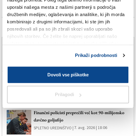
uporabi našega mesta z našimi partnerji s področja
družbenih medijev, oglaševanja in analitike, ki jih morda
kombinirajo z drugimi informacijami, ki ste jim jih
Več novic
posredovali ali pa so jih zbrali skozi vašo uporabo
njihovih storitev. Če želite še naprej uporabljati našo
spletno stran, se morate strinjati z uporabo piškotkov.
Poletno. Svobodno. Brezplačno.
Prikaži podrobnosti
7. avg. 2026 | 8:00
SPLETNO UREDNIŠTVO |
Dovoli vse piškotke
Tržaški klub Pallacanestro Trieste z novim
perspektivnim dvometrašem
7. avg. 2026 | 19:22
SPLETNO UREDNIŠTVO |
Prilagodi
Finančni policisti preprečili več kot 90-milijonsko
davčno goljufijo
7. avg. 2026 | 18:06
SPLETNO UREDNIŠTVO |