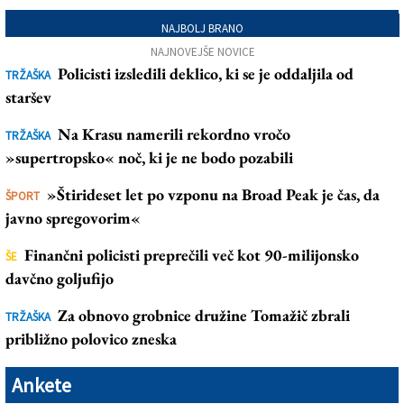
NAJBOLJ BRANO
NAJNOVEJŠE NOVICE
Policisti izsledili deklico, ki se je oddaljila od
TRŽAŠKA
staršev
Na Krasu namerili rekordno vročo
TRŽAŠKA
»supertropsko« noč, ki je ne bodo pozabili
»Štirideset let po vzponu na Broad Peak je čas, da
ŠPORT
javno spregovorim«
Finančni policisti preprečili več kot 90-milijonsko
ŠE
davčno goljufijo
Za obnovo grobnice družine Tomažič zbrali
TRŽAŠKA
približno polovico zneska
Ankete