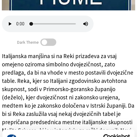
Založnik
Zadruga PD
Naročnine
Dark Theme
Italijanska manjšina si na Reki prizadeva za vsaj
omejeno oziroma simbolno dvojezičnost, zato
Kdaj bo Reka tudi Fiume?
predlaga, da bi na vhode v mesto postavili dvojezične
table. Reka, kjer so Italijani zgodovinsko avtohtona
skupnost, sodi v Primorsko-goransko županijo
(deželo), kjer dvojezičnost ni zakonsko urejena,
medtem ko je zakonsko določena v Istrski županiji. Da
bi si Reka zaslužila vsaj nekaj dvojezičnih tabel je
prepričana predsednica mestne italijanske skupnosti
Melita Sciucca, ki je v intervjuju za reški dnevnik Novi