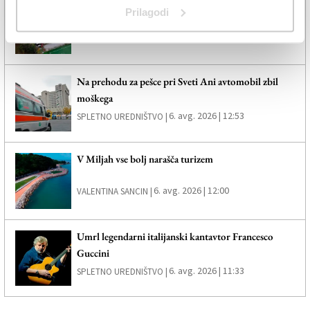
Trebensko igrišče bo ostalo v domačih rokah
Prilagodi
6. avg. 2026 | 12:20
SPLETNO UREDNIŠTVO |
Na prehodu za pešce pri Sveti Ani avtomobil zbil
moškega
6. avg. 2026 | 12:53
SPLETNO UREDNIŠTVO |
V Miljah vse bolj narašča turizem
6. avg. 2026 | 12:00
VALENTINA SANCIN |
Umrl legendarni italijanski kantavtor Francesco
Guccini
6. avg. 2026 | 11:33
SPLETNO UREDNIŠTVO |