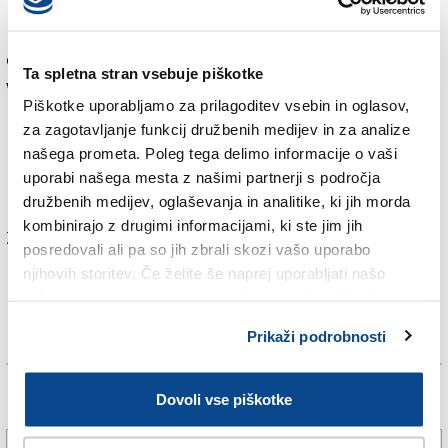
list pozvala krajevne oblasti, naj vsaj simbolno
priznajo zgodovinsko navzočnost Italijanov v mestu in
ožji okolici. Spletni komentarji na njena stališča so bili
Ta spletna stran vsebuje piškotke
v glavnem naklonjeni in pozitivni, oglasili pa so se tudi
Piškotke uporabljamo za prilagoditev vsebin in oglasov,
nasprotniki vsakršnega priznanja pravic italijanski
za zagotavljanje funkcij družbenih medijev in za analize
manjšini.
našega prometa. Poleg tega delimo informacije o vaši
uporabi našega mesta z našimi partnerji s področja
družbenih medijev, oglaševanja in analitike, ki jih morda
kombinirajo z drugimi informacijami, ki ste jim jih
Za branje in pisanje komentarjev
je potrebna prijava
posredovali ali pa so jih zbrali skozi vašo uporabo
njihovih storitev. Če želite še naprej uporabljati našo
spletno stran, se morate strinjati z uporabo piškotkov.
Prikaži podrobnosti
Dovoli vse piškotke
Več novic