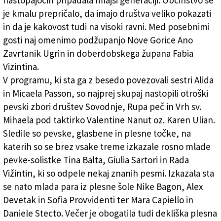
nastopajočih pripadala mlajši generaciji. Občinstvo se
je kmalu prepričalo, da imajo društva veliko pokazati
in da je kakovost tudi na visoki ravni. Med posebnimi
gosti naj omenimo podžupanjo Nove Gorice Ano
Zavrtanik Ugrin in doberdobskega župana Fabia
Vizintina.
V programu, ki sta ga z besedo povezovali sestri Alida
in Micaela Passon, so najprej skupaj nastopili otroški
pevski zbori društev Sovodnje, Rupa peč in Vrh sv.
Mihaela pod taktirko Valentine Nanut oz. Karen Ulian.
Sledile so pevske, glasbene in plesne točke, na
katerih so se brez vsake treme izkazale rosno mlade
pevke-solistke Tina Balta, Giulia Sartori in Rada
Vižintin, ki so odpele nekaj znanih pesmi. Izkazala sta
se nato mlada para iz plesne šole Nike Bagon, Alex
Devetak in Sofia Provvidenti ter Mara Capiello in
Daniele Stecto. Večer je obogatila tudi dekliška plesna