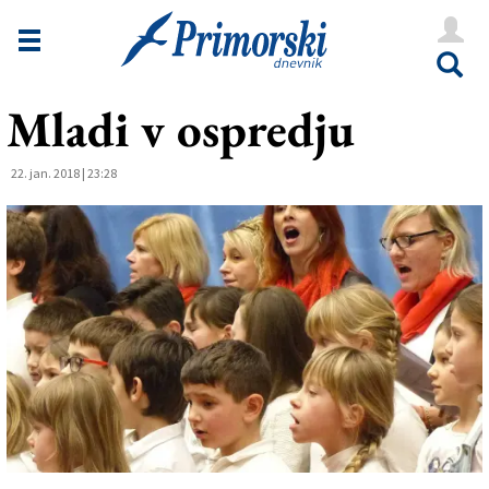
Novice
Tržaška
Mladi v ospredju
Goriška
Kultura
22. jan. 2018 | 23:28
Šport
Še
Vreme
V Kioskih
Uredništvo
Oglasi