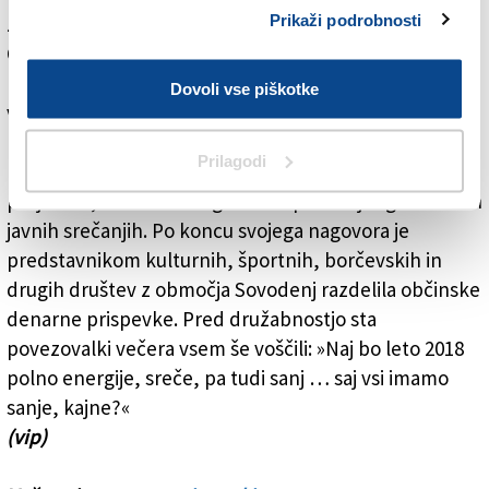
Prikaži podrobnosti
že ne s telesom, pa z glavo, dušo in srcem!«
Občinstvo in nastopajoče je pozdravila županja Alenka
Florenin, ki je društva iz občine pohvalila, ker se rada
Dovoli vse piškotke
vsakič odzovejo na poziv k sodelovanju na raznih
pobudah. Velika družina smo, nabita s kulturo, je
Prilagodi
poudarila županja in napovedala nekaj novih
projektov, o katerih bo govor na posebej organiziranih
javnih srečanjih. Po koncu svojega nagovora je
predstavnikom kulturnih, športnih, borčevskih in
drugih društev z območja Sovodenj razdelila občinske
denarne prispevke. Pred družabnostjo sta
povezovalki večera vsem še voščili: »Naj bo leto 2018
polno energije, sreče, pa tudi sanj … saj vsi imamo
sanje, kajne?«
(vip)