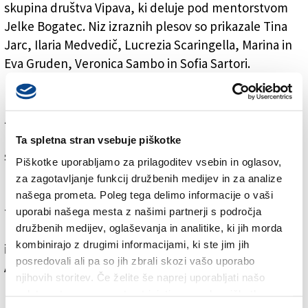
skupina društva Vipava, ki deluje pod mentorstvom
Jelke Bogatec. Niz izraznih plesov so prikazale Tina
Jarc, Ilaria Medvedič, Lucrezia Scaringella, Marina in
Eva Gruden, Veronica Sambo in Sofia Sartori.
Predstavili so se še vokalna skupina Danica z Vrha,
moški pevski zbor Skala iz Gabrij in mešani pevski
zbor Rupa-Peč, ki se jim posvečata pevovodkinji Jana
Drasič in Zulejka Devetak. V glavnem so nastopili s
Ta spletna stran vsebuje piškotke
spremljavo doberdobske godbe, kar je izzvenelo
Piškotke uporabljamo za prilagoditev vsebin in oglasov,
mogočno. Učinek pa je bil še večji, ko so se v
za zagotavljanje funkcij družbenih medijev in za analize
posamezne pesmi vključile solo pevke in mestoma
našega prometa. Poleg tega delimo informacije o vaši
tudi publika. Posebno lepo je izzvenela slovenska
uporabi našega mesta z našimi partnerji s področja
družbenih medijev, oglaševanja in analitike, ki jih morda
popevka
Dan ljubezni
. Kot solo pevec se je nazadnje
kombinirajo z drugimi informacijami, ki ste jim jih
izkazal Walter Peric iz Doberdoba s pesmimi
posredovali ali pa so jih zbrali skozi vašo uporabo
Agropopa, njegov brat Igor pa je igral na klarinet. Med
njihovih storitev. Če želite še naprej uporabljati našo
posameznimi točkami so dekleta prebirala verze o
spletno stran, se morate strinjati z uporabo piškotkov.
mladosti, izstopala je tudi misel: »Ostanimo mladi, če