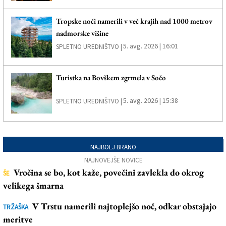
Tropske noči namerili v več krajih nad 1000 metrov
nadmorske višine
5. avg. 2026 | 16:01
SPLETNO UREDNIŠTVO |
Turistka na Bovškem zgrmela v Sočo
5. avg. 2026 | 15:38
SPLETNO UREDNIŠTVO |
NAJBOLJ BRANO
NAJNOVEJŠE NOVICE
Vročina se bo, kot kaže, povečini zavlekla do okrog
ŠE
velikega šmarna
V Trstu namerili najtoplejšo noč, odkar obstajajo
TRŽAŠKA
meritve