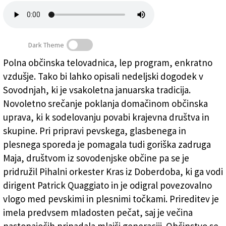
Založnik
Zadruga PD
Dark Theme
Naročnine
Polna občinska telovadnica, lep program, enkratno
vzdušje. Tako bi lahko opisali nedeljski dogodek v
Mladi v ospredju
Sovodnjah, ki je vsakoletna januarska tradicija.
Novoletno srečanje poklanja domačinom občinska
uprava, ki k sodelovanju povabi krajevna društva in
skupine. Pri pripravi pevskega, glasbenega in
plesnega sporeda je pomagala tudi goriška zadruga
Maja, društvom iz sovodenjske občine pa se je
pridružil Pihalni orkester Kras iz Doberdoba, ki ga vodi
dirigent Patrick Quaggiato in je odigral povezovalno
vlogo med pevskimi in plesnimi točkami. Prireditev je
imela predvsem mladosten pečat, saj je večina