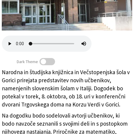
Založnik
Zadruga PD
Naročnine
Dark Theme
Narodna in študijska knjižnica in Večstopenjska šola v
Gorici prirejata predstavitev novih učbenikov,
Nižja srednja šola Ivan Trinko (BUMBACA)
namenjenih slovenskim šolam v Italiji. Dogodek bo
potekal v torek, 8. oktobra, ob 18. uri v konferenčni
dvorani Trgovskega doma na Korzu Verdi v Gorici.
Na dogodku bodo sodelovali avtorji učbenikov, ki
bodo navzoče seznanili s svojimi deli in s postopkom
njihovega nastajanja. Priročnike za matematiko,