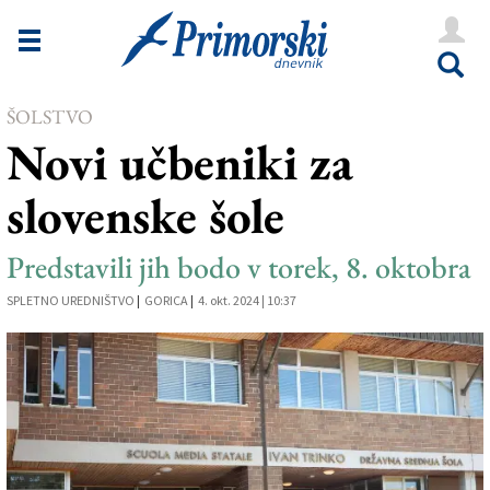
Novice
Tržaška
ŠOLSTVO
Goriška
Novi učbeniki za
Kultura
slovenske šole
Šport
Še
Predstavili jih bodo v torek, 8. oktobra
SPLETNO UREDNIŠTVO
Vreme
|
GORICA
|
4. okt. 2024 | 10:37
V Kioskih
Uredništvo
Oglasi