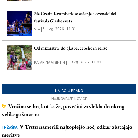
Na Gradu Kromberk se začenja slovenski del
festivala Glasbe sveta
5. avg. 2026 | 11:31
STA |
Od mizarstva, do glasbe, čebelic in zelišč
5. avg. 2026 | 11:09
KATARINA VISINTIN |
NAJBOLJ BRANO
NAJNOVEJŠE NOVICE
Vročina se bo, kot kaže, povečini zavlekla do okrog
ŠE
velikega šmarna
V Trstu namerili najtoplejšo noč, odkar obstajajo
TRŽAŠKA
meritve