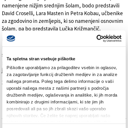
namenjene nižjim srednjim šolam, bodo predstavili
David Croselli, Lara Masten in Petra Kobau, učbenike
za zgodovino in zemljepis, ki so namenjeni osnovnim
šolam, pa bo predstavila Lučka Križmančič.
Dogodek predstavlja pomemben korak k nadaljnjemu
razvoju in podpori slovenskega izobraževanja v Italiji,
saj učbeniki odražajo skrb za kakovostno in
Ta spletna stran vsebuje piškotke
prilagojeno izobraževalno gradivo v slovenskem
Piškotke uporabljamo za prilagoditev vsebin in oglasov,
jeziku.
za zagotavljanje funkcij družbenih medijev in za analize
našega prometa. Poleg tega delimo informacije o vaši
Za branje in pisanje komentarjev
je potrebna prijava
uporabi našega mesta z našimi partnerji s področja
družbenih medijev, oglaševanja in analitike, ki jih morda
kombinirajo z drugimi informacijami, ki ste jim jih
posredovali ali pa so jih zbrali skozi vašo uporabo
njihovih storitev. Če želite še naprej uporabljati našo
spletno stran, se morate strinjati z uporabo piškotkov.
TAGS: