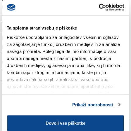
na nevarnem in nepremostljivem poledenelem
območju. Na kraj so prihiteli gorski reševalci iz Rablja
ter finančna straža, katerim se je pridružil helikopter
Ta spletna stran vsebuje piškotke
civilne zaščite iz Tolmeča. Smučarje so privezali in jih s
Piškotke uporabljamo za prilagoditev vsebin in oglasov,
helikopterjem - potrebnih je bilo več voženj - varno
za zagotavljanje funkcij družbenih medijev in za analize
prepeljali v dolino.
našega prometa. Poleg tega delimo informacije o vaši
Te dni so velike temperaturne razlike med dnevom in
uporabi našega mesta z našimi partnerji s področja
nočjo, zato se čez dan sneg tali, ponoči pa zmrzuje in
družbenih medijev, oglaševanja in analitike, ki jih morda
v gorah nastajajo nevarna poledenela območja.
kombinirajo z drugimi informacijami, ki ste jim jih
posredovali ali pa so jih zbrali skozi vašo uporabo
Za branje in pisanje komentarjev
je potrebna prijava
njihovih storitev. Če želite še naprej uporabljati našo
spletno stran, se morate strinjati z uporabo piškotkov.
Prikaži podrobnosti
Dovoli vse piškotke