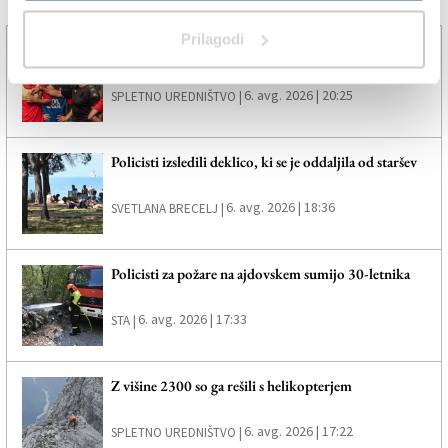
Več novic
Prilagodi
Nogometaši Triestine dobili nasprotnike v D-ligi
6. avg. 2026 | 20:25
SPLETNO UREDNIŠTVO |
Policisti izsledili deklico, ki se je oddaljila od staršev
6. avg. 2026 | 18:36
SVETLANA BRECELJ |
Policisti za požare na ajdovskem sumijo 30-letnika
6. avg. 2026 | 17:33
STA |
Z višine 2300 so ga rešili s helikopterjem
6. avg. 2026 | 17:22
SPLETNO UREDNIŠTVO |