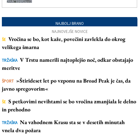
NAJBOLJ BRANO
NAJNOVEJŠE NOVICE
Vročina se bo, kot kaže, povečini zavlekla do okrog
ŠE
velikega šmarna
V Trstu namerili najtoplejšo noč, odkar obstajajo
TRŽAŠKA
meritve
»Štirideset let po vzponu na Broad Peak je čas, da
ŠPORT
javno spregovorim«
S petkovimi nevihtami se bo vročina zmanjšala le delno
ŠE
in prehodno
Na vzhodnem Krasu sta se v desetih minutah
TRŽAŠKA
vnela dva požara