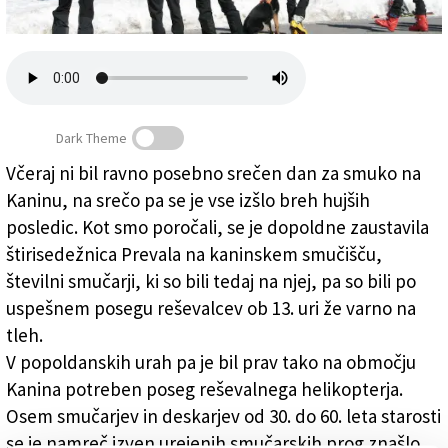
Založnik
Zadruga PD
Naročnine
Dark Theme
Včeraj ni bil ravno posebno srečen dan za smuko na
Kaninu, na srečo pa se je vse izšlo breh hujših
Potreben je bil poseg helikopterja
posledic. Kot smo poročali, se je dopoldne zaustavila
štirisedežnica Prevala na kaninskem smučišču,
številni smučarji, ki so bili tedaj na njej, pa so bili po
uspešnem posegu reševalcev ob 13. uri že varno na
tleh.
V popoldanskih urah pa je bil prav tako na območju
Kanina potreben poseg reševalnega helikopterja.
Osem smučarjev in deskarjev od 30. do 60. leta starosti
se je namreč izven urejenih smučarskih prog znašlo