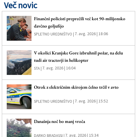
Več novic
Finančni policisti preprečili več kot 90-milijonsko
davčno goljufijo
7. avg. 2026 | 18:06
SPLETNO UREDNIŠTVO |
V okolici Kranjske Gore izbruhnil požar, na delu
tudi air tractorji in helikopter
7. avg. 2026 | 16:04
STA |
Otrok z električnim skirojem čelno trčil v avto
7. avg. 2026 | 15:52
SPLETNO UREDNIŠTVO |
Današnja noč bo manj vroča
7. avg. 2026 | 15:34
DARKO BRADASSI |