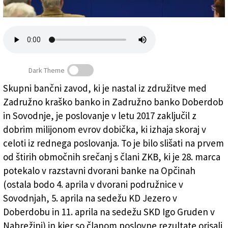
Založnik
Zadruga PD
Naročnine
Dark Theme
Skupni bančni zavod, ki je nastal iz združitve med
Zadružno kraško banko in Zadružno banko Doberdob
Združena ZKB z dobičkom
in Sovodnje, je poslovanje v letu 2017 zaključil z
dobrim milijonom evrov dobička, ki izhaja skoraj v
celoti iz rednega poslovanja. To je bilo slišati na prvem
od štirih območnih srečanj s člani ZKB, ki je 28. marca
potekalo v razstavni dvorani banke na Opčinah
(ostala bodo 4. aprila v dvorani podružnice v
Sovodnjah, 5. aprila na sedežu KD Jezero v
Doberdobu in 11. aprila na sedežu SKD Igo Gruden v
Nabrežini) in kjer so članom poslovne rezultate orisali