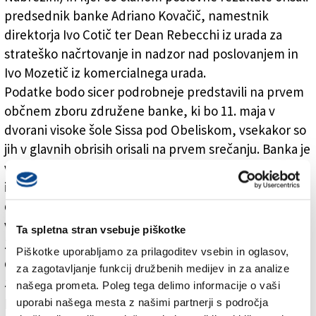
predsednik banke Adriano Kovačič, namestnik
direktorja Ivo Cotič ter Dean Rebecchi iz urada za
strateško načrtovanje in nadzor nad poslovanjem in
Ivo Mozetič iz komercialnega urada.
Podatke bodo sicer podrobneje predstavili na prvem
občnem zboru združene banke, ki bo 11. maja v
dvorani visoke šole Sissa pod Obeliskom, vsekakor so
jih v glavnih obrisih orisali na prvem srečanju. Banka je
v lanskem letu ustvarila 1.013.415,31 evra dobička, ki
izhaja v glavnem iz rednega poslovanja, saj se je
dodatno okrepila neodvisnost od marže poslovanja z
vrednostnimi papirji, ki je manjša za 2,5 milijona evrov.
Ta spletna stran vsebuje piškotke
Za 18 milijonov evrov se je povečalo vlaganje v bolj
Piškotke uporabljamo za prilagoditev vsebin in oglasov,
dobičkonosne produkte, skupni depoziti so se zvišali
za zagotavljanje funkcij družbenih medijev in za analize
za 16 milijonov, banka je pridobila nove stranke,
našega prometa. Poleg tega delimo informacije o vaši
posojila so se zmanjšala za osem milijonov, skupna
uporabi našega mesta z našimi partnerji s področja