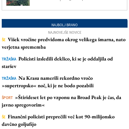
NAJBOLJ BRANO
NAJNOVEJŠE NOVICE
Višek vročine predvidoma okrog velikega šmarna, nato
ŠE
verjetna sprememba
Policisti izsledili deklico, ki se je oddaljila od
TRŽAŠKA
staršev
Na Krasu namerili rekordno vročo
TRŽAŠKA
»supertropsko« noč, ki je ne bodo pozabili
»Štirideset let po vzponu na Broad Peak je čas, da
ŠPORT
javno spregovorim«
Finančni policisti preprečili več kot 90-milijonsko
ŠE
davčno goljufijo