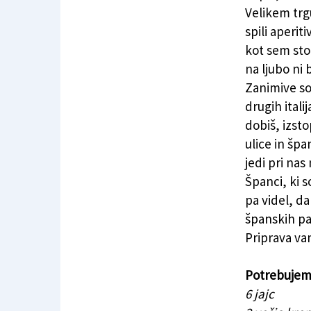
Velikem trgu
spili aperit
kot sem stor
na ljubo ni 
Zanimive so 
drugih itali
dobiš, izsto
ulice in špa
jedi pri nas
Španci, ki s
pa videl, da
španskih par
Priprava va
Potrebujem
6 jajc