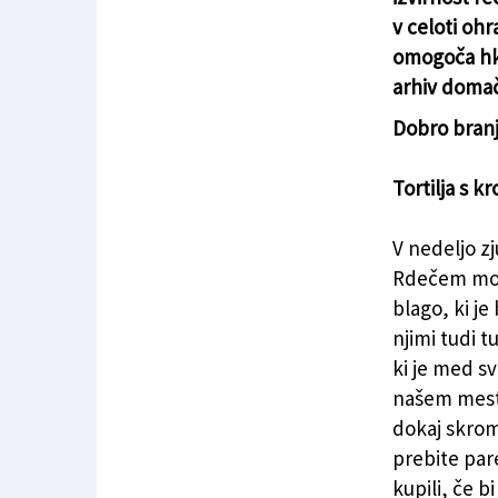
v celoti ohr
omogoča hkr
arhiv domač
Dobro branj
Tortilja s 
V nedeljo z
Rdečem mostu
blago, ki je
njimi tudi tu
ki je med sv
našem mestu
dokaj skromn
prebite pare
kupili, če b