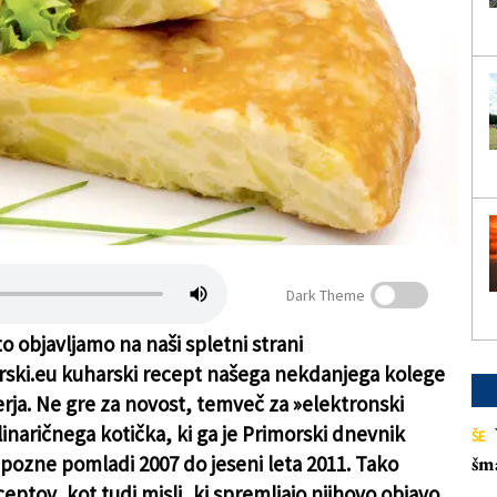
Dark Theme
o objavljamo na naši spletni strani
ski.eu kuharski recept našega nekdanjega kolege
erja. Ne gre za novost, temveč za »elektronski
linaričnega kotička, ki ga je Primorski dnevnik
ŠE
d pozne pomladi 2007 do jeseni leta 2011. Tako
šm
ceptov, kot tudi misli, ki spremljajo njihovo objavo,