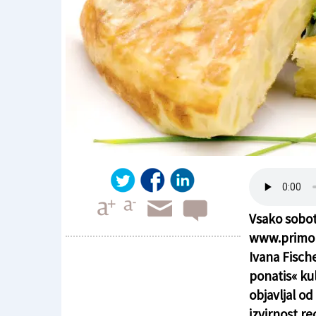
Vsako sobot
www.primor
Ivana Fisch
ponatis« ku
Kulinarični kotiček (32)
objavljal o
izvirnost re