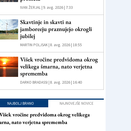
9. avg. 2026 | 7:33
IVAN ŽERJAL |
Skavtinje in skavti na
jamboreeju praznujejo okrogli
jubilej
8. avg. 2026 | 18:55
MARTIN POLJSAK |
Višek vročine predvidoma okrog
velikega šmarna, nato verjetna
sprememba
8. avg. 2026 | 16:40
DARKO BRADASSI |
NAJBOLJ BRANO
NAJNOVEJŠE NOVICE
Višek vročine predvidoma okrog velikega
arna, nato verjetna sprememba