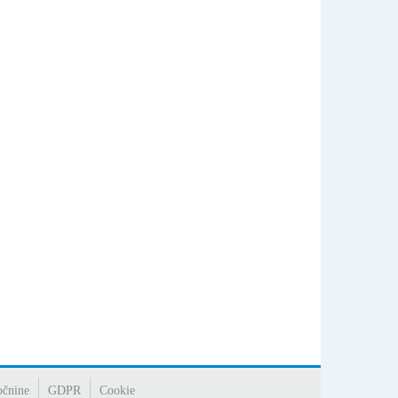
očnine
GDPR
Cookie