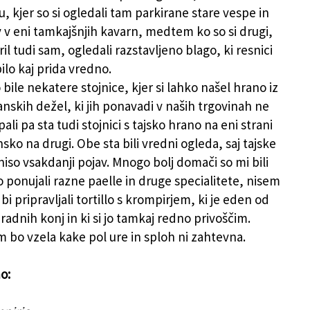
, kjer so si ogledali tam parkirane stare vespe in
iv v eni tamkajšnjih kavarn, medtem ko so si drugi,
il tudi sam, ogledali razstavljeno blago, ki resnici
bilo kaj prida vredno.
bile nekatere stojnice, kjer si lahko našel hrano iz
janskih dežel, ki jih ponavadi v naših trgovinah ne
pali pa sta tudi stojnici s tajsko hrano na eni strani
nsko na drugi. Obe sta bili vredni ogleda, saj tajske
 niso vsakdanji pojav. Mnogo bolj domači so mi bili
o ponujali razne paelle in druge specialitete, nisem
 bi pripravljali tortillo s krompirjem, ki je eden od
adnih konj in ki si jo tamkaj redno privoščim.
m bo vzela kake pol ure in sploh ni zahtevna.
o: