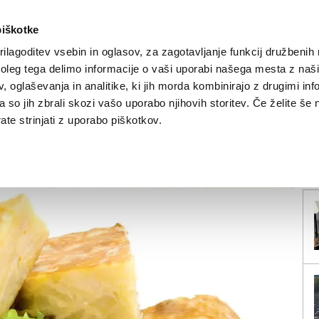
piškotke
ilagoditev vsebin in oglasov, za zagotavljanje funkcij družbenih 
leg tega delimo informacije o vaši uporabi našega mesta z našim
NOVICE
TRŽAŠKA
GORIŠKA
KULTURA
ŠPORT
ŠE
 oglaševanja in analitike, ki jih morda kombinirajo z drugimi inf
pa so jih zbrali skozi vašo uporabo njihovih storitev. Če želite še 
k (32)
te strinjati z uporabo piškotkov.
V