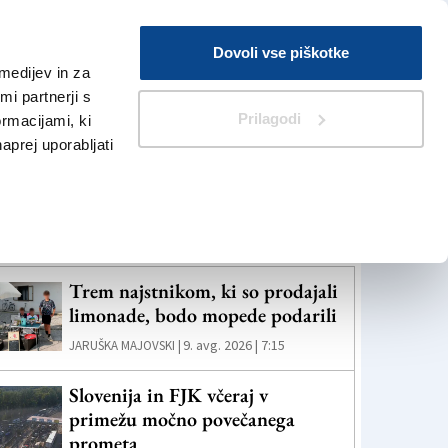
Prijava
Dovoli vse piškotke
medijev in za
Iskanje
V Kioskih
i partnerji s
Prilagodi
ormacijami, ki
naprej uporabljati
eč novic
Trem najstnikom, ki so prodajali
limonade, bodo mopede podarili
9. avg. 2026 | 7:15
JARUŠKA MAJOVSKI |
Slovenija in FJK včeraj v
primežu močno povečanega
prometa