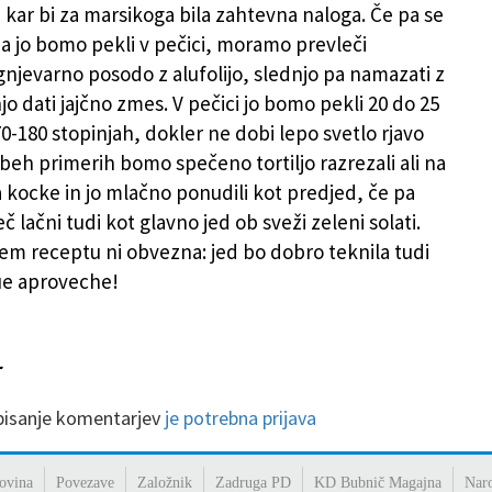
, kar bi za marsikoga bila zahtevna naloga. Če pa se
a jo bomo pekli v pečici, moramo prevleči
njevarno posodo z alufolijo, slednjo pa namazati z
jo dati jajčno zmes. V pečici jo bomo pekli 20 do 25
0-180 stopinjah, dokler ne dobi lepo svetlo rjavo
obeh primerih bomo spečeno tortiljo razrezali ali na
a kocke in jo mlačno ponudili kot predjed, če pa
 lačni tudi kot glavno jed ob sveži zeleni solati.
tem receptu ni obvezna: jed bo dobro teknila tudi
ue aproveche!
 pisanje komentarjev
je potrebna prijava
ovina
Povezave
Založnik
Zadruga PD
KD Bubnič Magajna
Nar