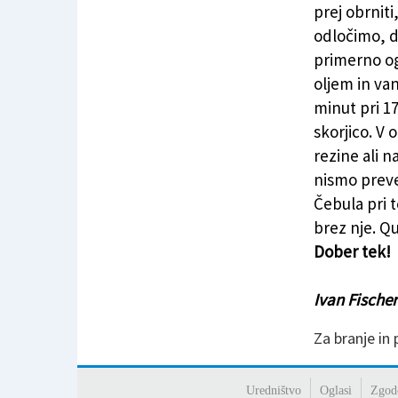
prej obrniti
odločimo, d
primerno og
oljem in van
minut pri 17
skorjico. V 
rezine ali n
nismo preveč
Čebula pri 
brez nje. Q
Dober tek!
Ivan Fischer
Za branje in
Uredništvo
Oglasi
Zgod