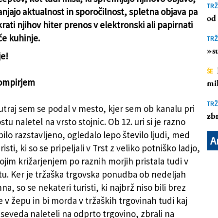
TRŽ
anjajo aktualnost in sporočilnost, spletna objava pa
od 
ati njihov hiter prenos v elektronski ali papirnati
e kuhinje.
TRŽ
»su
e!
ŠE
krompirjem
mil
TRŽ
jutraj sem se podal v mesto, kjer sem ob kanalu pri
zbr
 naletel na vrsto stojnic. Ob 12. uri si je razno
 bilo razstavljeno, ogledalo lepo število ljudi, med
A
risti, ki so se pripeljali v Trst z veliko potniško ladjo,
ojim križarjenjem po raznih morjih pristala tudi v
. Ker je tržaška trgovska ponudba ob nedeljah
a, so se nekateri turisti, ki najbrž niso bili brez
 v žepu in bi morda v tržaških trgovinah tudi kaj
i seveda naleteli na odprto trgovino, zbrali na