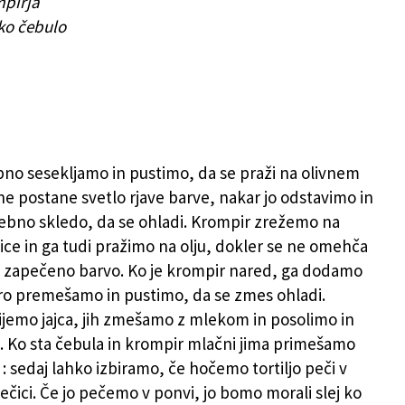
mpirja
iko čebulo
no sesekljamo in pustimo, da se praži na olivnem
 ne postane svetlo rjave barve, nakar jo odstavimo in
bno skledo, da se ohladi. Krompir zrežemo na
ice in ga tudi pražimo na olju, dokler se ne omehča
o zapečeno barvo. Ko je krompir nared, ga dodamo
ro premešamo in pustimo, da se zmes ohladi.
emo jajca, jih zmešamo z mlekom in posolimo in
Ko sta čebula in krompir mlačni jima primešamo
: sedaj lahko izbiramo, če hočemo tortiljo peči v
pečici. Če jo pečemo v ponvi, jo bomo morali slej ko