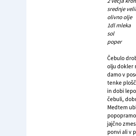
2 večja kro
srednje vel
olivno olje
1dl mleka
sol
poper
Čebulo drob
olju dokler
damo v pose
tenke plošč
in dobi lep
čebuli, dob
Medtem ubij
popopramo. 
jajčno zmes 
ponvi ali v 