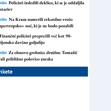
Policisti izsledili deklico, ki se je oddaljila
AŠKA
staršev
Na Krasu namerili rekordno vročo
AŠKA
pertropsko« noč, ki je ne bodo pozabili
Finančni policisti preprečili več kot 90-
ijonsko davčno goljufijo
Za obnovo grobnice družine Tomažič
AŠKA
ali približno polovico zneska
nkete