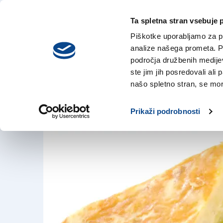
Ta spletna stran vsebuje 
VREME
nedelja,
DANES
Piškotke uporabljamo za pr
9. avgusta 2026
analize našega prometa. Po
področja družbenih medijev,
ste jim jih posredovali ali 
Kulinarični kotiče
našo spletno stran, se mora
10. avg. 2018 | 19:08
Prikaži podrobnosti