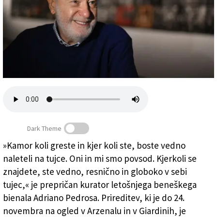
Založnik
Zadruga PD
Naročnine
Dark Theme
»Kamor koli greste in kjer koli ste, boste vedno
naleteli na tujce. Oni in mi smo povsod. Kjerkoli se
Goriški fotograf Paolo Gasparini
(
Venezuela.it
)
znajdete, ste vedno, resnično in globoko v sebi
tujec,« je prepričan kurator letošnjega beneškega
bienala Adriano Pedrosa. Prireditev, ki je do 24.
novembra na ogled v Arzenalu in v Giardinih, je