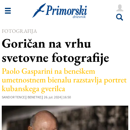
Novice
Tržaška
FOTOGRAFIJA
Goriška
Goričan na vrhu
Kultura
svetovne fotografije
Šport
Še
Paolo Gasparini na beneškem
umetnostnem bienalu razstavlja portret
Vreme
kubanskega gverilca
V Kioskih
SANDOR TENCE
|
BENETKE
|
26. jul. 2024 | 16:50
Uredništvo
Oglasi