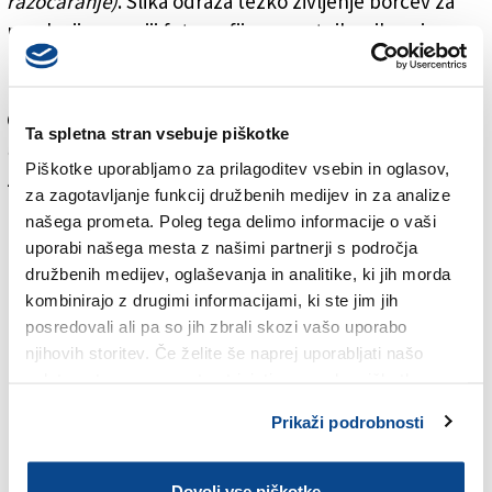
razočaranje)
. Slika odraža težko življenje borcev za
revolucijo, v seriji fotografij pa umetnik prikazuje
nelahke življenjske razmere na otoku po zmagi
revolucije in porazu diktature. Dela iz tega obdobja je
Gasparini leta 1970 objavil v knjigi
La ciudad de la
Ta spletna stran vsebuje piškotke
columnas (Mesto stolpov)
, za katero je predgovor
Piškotke uporabljamo za prilagoditev vsebin in oglasov,
zapisal znani kubanskim pisatelj Alejo Carpentier.
za zagotavljanje funkcij družbenih medijev in za analize
našega prometa. Poleg tega delimo informacije o vaši
uporabi našega mesta z našimi partnerji s področja
družbenih medijev, oglaševanja in analitike, ki jih morda
kombinirajo z drugimi informacijami, ki ste jim jih
posredovali ali pa so jih zbrali skozi vašo uporabo
njihovih storitev. Če želite še naprej uporabljati našo
spletno stran, se morate strinjati z uporabo piškotkov.
Prikaži podrobnosti
Dovoli vse piškotke