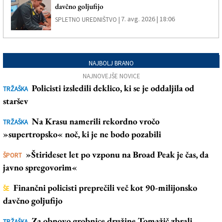
davčno goljufijo
7. avg. 2026 | 18:06
SPLETNO UREDNIŠTVO |
NAJBOLJ BRANO
NAJNOVEJŠE NOVICE
Policisti izsledili deklico, ki se je oddaljila od
TRŽAŠKA
staršev
Na Krasu namerili rekordno vročo
TRŽAŠKA
»supertropsko« noč, ki je ne bodo pozabili
»Štirideset let po vzponu na Broad Peak je čas, da
ŠPORT
javno spregovorim«
Finančni policisti preprečili več kot 90-milijonsko
ŠE
davčno goljufijo
Za obnovo grobnice družine Tomažič zbrali
TRŽAŠKA