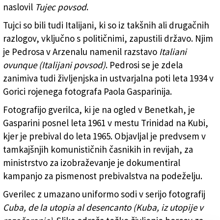
naslovil
Tujec povsod
.
Tujci so bili tudi Italijani, ki so iz takšnih ali drugačnih
razlogov, vključno s političnimi, zapustili državo. Njim
je Pedrosa v Arzenalu namenil razstavo
Italiani
ovunque (Italijani povsod)
. Pedrosi se je zdela
zanimiva tudi življenjska in ustvarjalna poti leta 1934 v
Gorici rojenega fotografa Paola Gasparinija.
Fotografijo gverilca, ki je na ogled v Benetkah, je
Gasparini posnel leta 1961 v mestu Trinidad na Kubi,
kjer je prebival do leta 1965. Objavljal je predvsem v
tamkajšnjih komunističnih časnikih in revijah, za
ministrstvo za izobraževanje je dokumentiral
kampanjo za pismenost prebivalstva na podeželju.
Gverilec z umazano uniformo sodi v serijo fotografij
Cuba, de la utopia al desencanto (Kuba, iz utopije v