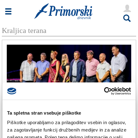
Novice
Tržaška
Kraljica terana
Goriška
Kultura
Šport
Še
Vreme
V Kioskih
Ta spletna stran vsebuje piškotke
ŠE
Piškotke uporabljamo za prilagoditev vsebin in oglasov,
Uredništvo
Izbrali novo kraljico terana
za zagotavljanje funkcij družbenih medijev in za analize
Oglasi
našega prometa. Poleg tega delimo informacije o vaši