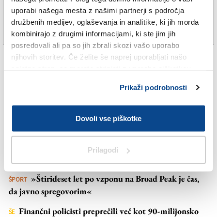
uporabi našega mesta z našimi partnerji s področja
Založnik
družbenih medijev, oglaševanja in analitike, ki jih morda
Zadruga PD
2. avg. 2025 | 12:12
SPLETNO UREDNIŠTVO |
kombinirajo z drugimi informacijami, ki ste jim jih
posredovali ali pa so jih zbrali skozi vašo uporabo
Naročnine
njihovih storitev. Če želite še naprej uporabljati našo
spletno stran, se morate strinjati z uporabo piškotkov.
Prikaži podrobnosti
NAJBOLJ BRANO
NAJNOVEJŠE NOVICE
Policisti izsledili deklico, ki se je oddaljila od
TRŽAŠKA
Dovoli vse piškotke
staršev
Na Krasu namerili rekordno vročo
TRŽAŠKA
Prilagodi
»supertropsko« noč, ki je ne bodo pozabili
»Štirideset let po vzponu na Broad Peak je čas,
ŠPORT
da javno spregovorim«
Finančni policisti preprečili več kot 90-milijonsko
ŠE