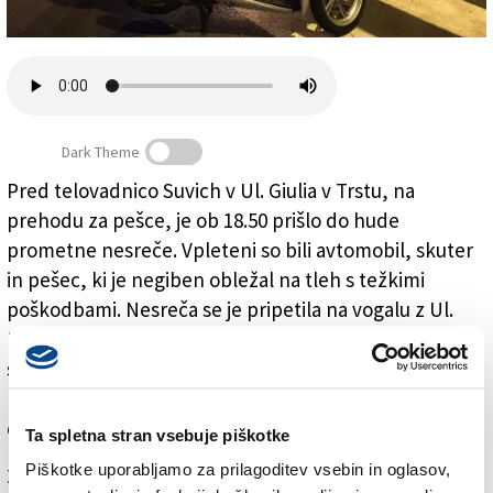
Založnik
Zadruga PD
Naročnine
Dark Theme
Pred telovadnico Suvich v Ul. Giulia v Trstu, na
prehodu za pešce, je ob 18.50 prišlo do hude
V Ul. Giulia hudo poškodovan pešec
prometne nesreče. Vpleteni so bili avtomobil, skuter
in pešec, ki je negiben obležal na tleh s težkimi
poškodbami. Nesreča se je pripetila na vogalu z Ul.
Margherita, lokalna policija pa podrobnosti še ni
sporočila. Poškodovanega so z rešilcem prepeljali v
katinarsko bolnišnico, po prvih informacijah naj bi bil
celo v smrtni nevarnosti.
Ta spletna stran vsebuje piškotke
Piškotke uporabljamo za prilagoditev vsebin in oglasov,
Za branje in pisanje komentarjev
je potrebna prijava