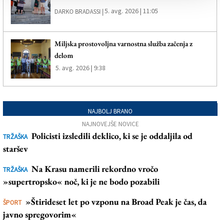
5. avg. 2026 | 11:05
DARKO BRADASSI |
Miljska prostovoljna varnostna služba začenja z
delom
5. avg. 2026 | 9:38
NAJBOLJ BRANO
NAJNOVEJŠE NOVICE
Policisti izsledili deklico, ki se je oddaljila od
TRŽAŠKA
staršev
Na Krasu namerili rekordno vročo
TRŽAŠKA
»supertropsko« noč, ki je ne bodo pozabili
»Štirideset let po vzponu na Broad Peak je čas, da
ŠPORT
javno spregovorim«