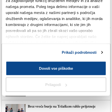
za zagotavljanje funkcij družbenih medijev in za analize
našega prometa. Poleg tega delimo informacije o vaši
uporabi našega mesta z našimi partnerji s področja
družbenih medijev, oglaševanja in analitike, ki jih morda
kombinirajo z drugimi informacijami, ki ste jim jih
posredovali ali pa so jih zbrali skozi vašo uporabo
njihovih storitev. Če želite še naprej uporabljati našo
Več novic
spletno stran, se morate strinjati z uporabo piškotkov.
Na avtocestnem izvozu pri Trebčah zgorel avtomobil
Prikaži podrobnosti
(VIDEO)
5. avg. 2026 | 19:44
SPLETNO UREDNIŠTVO |
Dovoli vse piškotke
Vseh 240 zaposlenih se bo v tovarno vrnilo
prihodnje leto
Prilagodi
5. avg. 2026 | 19:03
JADRAN VECCHIET |
Brez vroče burje na Tržaškem rahlo prijetneje