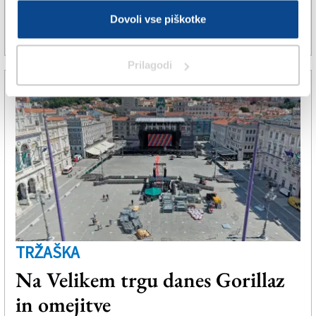
javne površine
Dovoli vse piškotke
25. jul. 2026 | 12:48
VALENTINA SANCIN |
Prilagodi
TRŽAŠKA
Na Velikem trgu danes Gorillaz
in omejitve