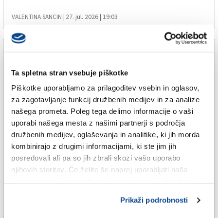
27. jul. 2026 | 19:03
VALENTINA SANCIN |
Ta spletna stran vsebuje piškotke
Piškotke uporabljamo za prilagoditev vsebin in oglasov,
za zagotavljanje funkcij družbenih medijev in za analize
našega prometa. Poleg tega delimo informacije o vaši
uporabi našega mesta z našimi partnerji s področja
družbenih medijev, oglaševanja in analitike, ki jih morda
kombinirajo z drugimi informacijami, ki ste jim jih
posredovali ali pa so jih zbrali skozi vašo uporabo
TRŽAŠKA
njihovih storitev. Če želite še naprej uporabljati našo
Najbolj pogosta prekrška sta
spletno stran, se morate strinjati z uporabo piškotkov.
hrup in neupravičeno zasedanje
Prikaži podrobnosti