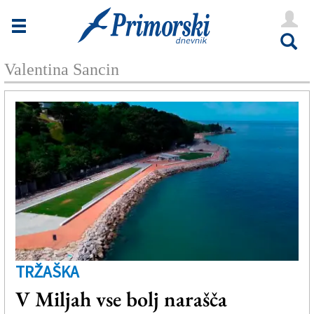
Novice
Tržaška
Valentina Sancin
Goriška
Kultura
Šport
Še
Vreme
V Kioskih
TRŽAŠKA
Uredništvo
V Miljah vse bolj narašča
Oglasi