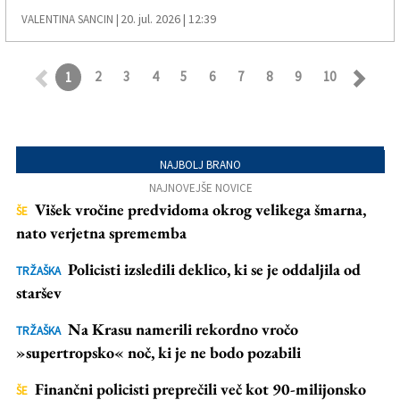
20. jul. 2026 | 12:39
VALENTINA SANCIN |
2
3
4
5
6
7
8
9
10
1
Retroceder
Avanz
NAJBOLJ BRANO
NAJNOVEJŠE NOVICE
Višek vročine predvidoma okrog velikega šmarna,
ŠE
nato verjetna sprememba
Policisti izsledili deklico, ki se je oddaljila od
TRŽAŠKA
staršev
Na Krasu namerili rekordno vročo
TRŽAŠKA
»supertropsko« noč, ki je ne bodo pozabili
Finančni policisti preprečili več kot 90-milijonsko
ŠE