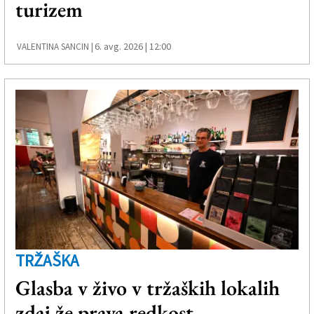
turizem
Založnik
Zadruga PD
6. avg. 2026 | 12:00
VALENTINA SANCIN |
Naročnine
TRŽAŠKA
Glasba v živo v tržaških lokalih
zdaj že prava redkost