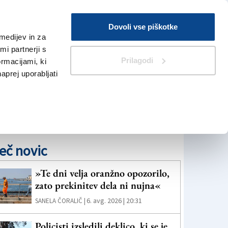
Prijava
Dovoli vse piškotke
medijev in za
Iskanje
V Kioskih
i partnerji s
Prilagodi
ormacijami, ki
naprej uporabljati
eč novic
»Te dni velja oranžno opozorilo,
zato prekinitev dela ni nujna«
6. avg. 2026 | 20:31
SANELA ČORALIČ |
Policisti izsledili deklico, ki se je