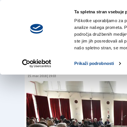
Ta spletna stran vsebuje 
VREME
četrtek,
DANES
Piškotke uporabljamo za pr
6. avgusta 2026
analize našega prometa. Po
področja družbenih medijev,
ste jim jih posredovali ali 
Mednarodno srečanj
našo spletno stran, se mora
ESOF2020
Prikaži podrobnosti
15. mar. 2018 | 19:03