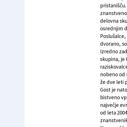
Mednarodno srečanje o prireditvi ESOF2020
pristanišču.
znanstveno p
delovna skup
osrednjim 
Poslušalce,
dvorano, so
Izredno zad
skupina, je
raziskovalc
nobeno od me
že dve leti 
Gost je nato
bistveno vpl
največje ev
od leta 200
znanstvenik