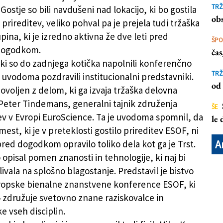
TRŽ
 Gostje so bili navdušeni nad lokacijo, ki bo gostila
obs
rireditev, veliko pohval pa je prejela tudi tržaška
ina, ki je izredno aktivna že dve leti pred
ŠP
dogodkom.
ča
 ki so do zadnjega kotička napolnili konferenčno
TRŽ
 uvodoma pozdravili institucionalni predstavniki.
od 
ovoljen z delom, ki ga izvaja tržaška delovna
 Peter Tindemans, generalni tajnik združenja
ŠE
ev v Evropi EuroScience. Ta je uvodoma spomnil, da
le
st, ki je v preteklosti gostilo prireditev ESOF, ni
A
pred dogodkom opravilo toliko dela kot ga je Trst.
 opisal pomen znanosti in tehnologije, ki naj bi
ivala na splošno blagostanje. Predstavil je bistvo
ropske bienalne znanstvene konference ESOF, ki
4 združuje svetovno znane raziskovalce in
e vseh disciplin.