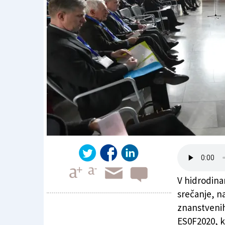
V hidrodina
srečanje, n
znanstvenih
ES0F2020, ki