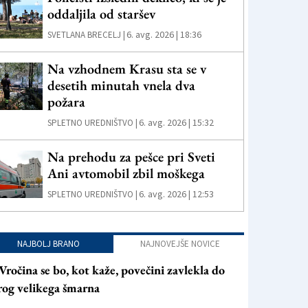
oddaljila od staršev
6. avg. 2026 | 18:36
SVETLANA BRECELJ |
Na vzhodnem Krasu sta se v
desetih minutah vnela dva
požara
6. avg. 2026 | 15:32
SPLETNO UREDNIŠTVO |
Na prehodu za pešce pri Sveti
Ani avtomobil zbil moškega
6. avg. 2026 | 12:53
SPLETNO UREDNIŠTVO |
NAJBOLJ BRANO
NAJNOVEJŠE NOVICE
Vročina se bo, kot kaže, povečini zavlekla do
rog velikega šmarna