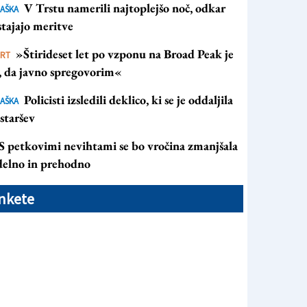
V Trstu namerili najtoplejšo noč, odkar
AŠKA
tajajo meritve
»Štirideset let po vzponu na Broad Peak je
ORT
s, da javno spregovorim«
Policisti izsledili deklico, ki se je oddaljila
AŠKA
staršev
S petkovimi nevihtami se bo vročina zmanjšala
 delno in prehodno
nkete