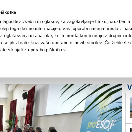
piškotke
ilagoditev vsebin in oglasov, za zagotavljanje funkcij družbenih 
leg tega delimo informacije o vaši uporabi našega mesta z našim
NOVICE
TRŽAŠKA
GORIŠKA
KULTURA
ŠPORT
ŠE
 oglaševanja in analitike, ki jih morda kombinirajo z drugimi inf
pa so jih zbrali skozi vašo uporabo njihovih storitev. Če želite še 
e o prireditvi
te strinjati z uporabo piškotkov.
V