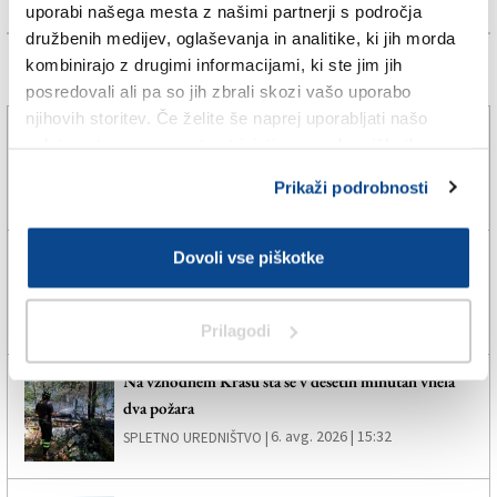
uporabi našega mesta z našimi partnerji s področja
družbenih medijev, oglaševanja in analitike, ki jih morda
kombinirajo z drugimi informacijami, ki ste jim jih
Več novic
posredovali ali pa so jih zbrali skozi vašo uporabo
njihovih storitev. Če želite še naprej uporabljati našo
»Te dni velja oranžno opozorilo, zato prekinitev
spletno stran, se morate strinjati z uporabo piškotkov.
dela ni nujna«
Prikaži podrobnosti
6. avg. 2026 | 20:31
SANELA ČORALIČ |
Policisti izsledili deklico, ki se je oddaljila od staršev
Dovoli vse piškotke
6. avg. 2026 | 18:36
SVETLANA BRECELJ |
Prilagodi
Na vzhodnem Krasu sta se v desetih minutah vnela
dva požara
6. avg. 2026 | 15:32
SPLETNO UREDNIŠTVO |