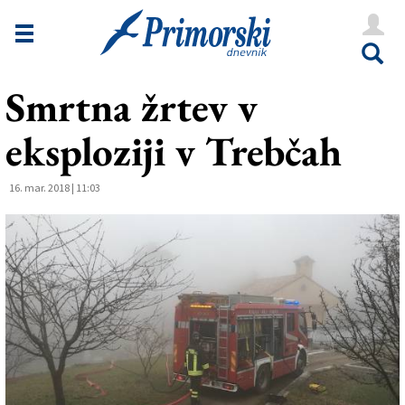
Novice
Tržaška
Smrtna žrtev v
Goriška
eksploziji v Trebčah
Kultura
Šport
16. mar. 2018 | 11:03
Še
Vreme
V Kioskih
Uredništvo
Oglasi