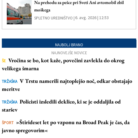
Na prehodu za pešce pri Sveti Ani avtomobil zbil
moškega
6. avg. 2026 | 12:53
SPLETNO UREDNIŠTVO |
NAJBOLJ BRANO
NAJNOVEJŠE NOVICE
Vročina se bo, kot kaže, povečini zavlekla do okrog
ŠE
velikega šmarna
V Trstu namerili najtoplejšo noč, odkar obstajajo
TRŽAŠKA
meritve
Policisti izsledili deklico, ki se je oddaljila od
TRŽAŠKA
staršev
»Štirideset let po vzponu na Broad Peak je čas, da
ŠPORT
javno spregovorim«