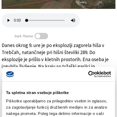
Založnik
Zadruga PD
Naročnine
Dark Theme
Danes okrog 9. ure je po eksploziji zagorela hiša v
Trebčah, natančneje pri hišni številki 289. Do
Smrtna žrtev v eksploziji v Trebčah
eksplozije je prišlo v kletnih prostorih. Ena oseba je
izgubila življenje. Na kraju so tržaški gasilci in
reševalci. Hiša je izven središča Trebč, vzdolž ceste, ki
pelje proti Padričam, v notranjosti.
Za branje in pisanje komentarjev
je potrebna prijava
Ta spletna stran vsebuje piškotke
Piškotke uporabljamo za prilagoditev vsebin in oglasov,
za zagotavljanje funkcij družbenih medijev in za analize
našega prometa. Poleg tega delimo informacije o vaši