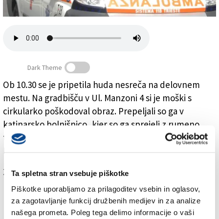
Založnik
Zadruga PD
Naročnine
Dark Theme
Ob 10.30 se je pripetila huda nesreča na delovnem
mestu. Na gradbišču v Ul. Manzoni 4 si je moški s
S cirkularko si je poškodoval obraz
cirkularko poškodoval obraz. Prepeljali so ga v
katinarsko bolnišnico, kjer so ga sprejeli z rumeno
triažno kodo. Na srečo je izven življenjske nevarnosti.
Na kraju so bili reševalci in sile javnega reda.
Za branje in pisanje komentarjev
je potrebna prijava
Ta spletna stran vsebuje piškotke
Piškotke uporabljamo za prilagoditev vsebin in oglasov,
za zagotavljanje funkcij družbenih medijev in za analize
našega prometa. Poleg tega delimo informacije o vaši