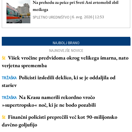
Na prehodu za pešce pri Sveti Ani avtomobil zbil
moškega
6. avg. 2026 | 12:53
SPLETNO UREDNIŠTVO |
NAJBOLJ BRANO
NAJNOVEJŠE NOVICE
Višek vročine predvidoma okrog velikega šmarna, nato
ŠE
verjetna sprememba
Policisti izsledili deklico, ki se je oddaljila od
TRŽAŠKA
staršev
Na Krasu namerili rekordno vročo
TRŽAŠKA
»supertropsko« noč, ki je ne bodo pozabili
Finančni policisti preprečili več kot 90-milijonsko
ŠE
davčno goljufijo