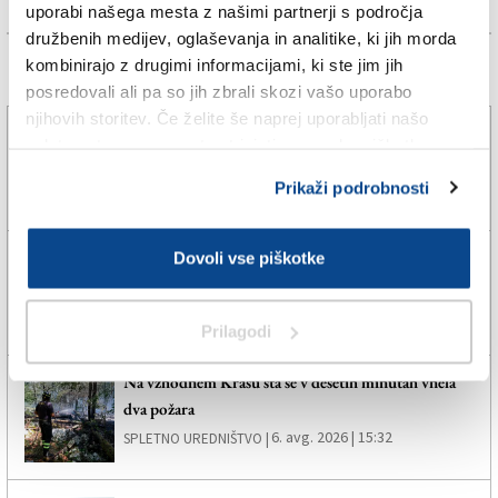
uporabi našega mesta z našimi partnerji s področja
družbenih medijev, oglaševanja in analitike, ki jih morda
kombinirajo z drugimi informacijami, ki ste jim jih
Več novic
posredovali ali pa so jih zbrali skozi vašo uporabo
njihovih storitev. Če želite še naprej uporabljati našo
»Te dni velja oranžno opozorilo, zato prekinitev
spletno stran, se morate strinjati z uporabo piškotkov.
dela ni nujna«
Prikaži podrobnosti
6. avg. 2026 | 20:31
SANELA ČORALIČ |
Policisti izsledili deklico, ki se je oddaljila od staršev
Dovoli vse piškotke
6. avg. 2026 | 18:36
SVETLANA BRECELJ |
Prilagodi
Na vzhodnem Krasu sta se v desetih minutah vnela
dva požara
6. avg. 2026 | 15:32
SPLETNO UREDNIŠTVO |