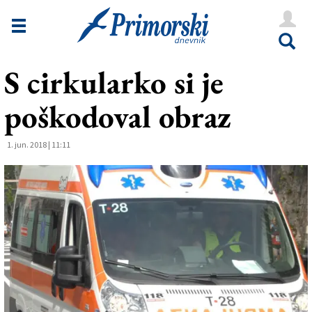
Novice
Tržaška
S cirkularko si je
Goriška
poškodoval obraz
Kultura
Šport
1. jun. 2018 | 11:11
Še
Vreme
V Kioskih
Uredništvo
Oglasi