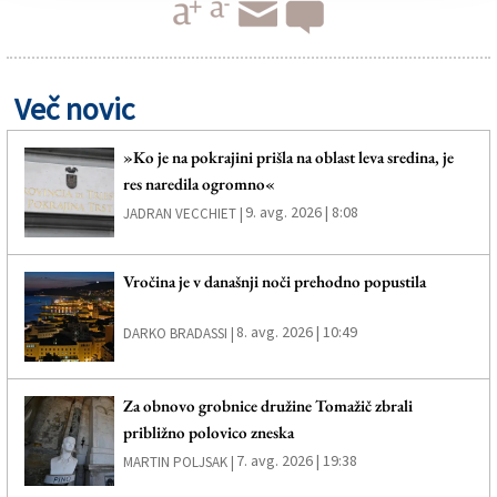
Več novic
»Ko je na pokrajini prišla na oblast leva sredina, je
res naredila ogromno«
9. avg. 2026 | 8:08
JADRAN VECCHIET |
Vročina je v današnji noči prehodno popustila
8. avg. 2026 | 10:49
DARKO BRADASSI |
Za obnovo grobnice družine Tomažič zbrali
približno polovico zneska
7. avg. 2026 | 19:38
MARTIN POLJSAK |