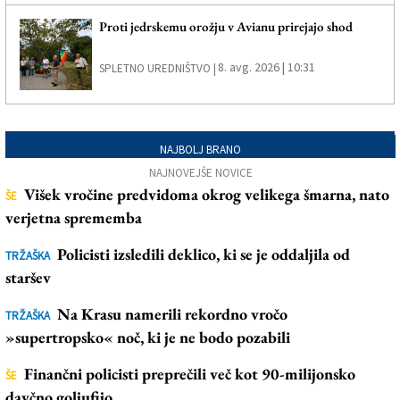
Proti jedrskemu orožju v Avianu prirejajo shod
8. avg. 2026 | 10:31
SPLETNO UREDNIŠTVO |
NAJBOLJ BRANO
NAJNOVEJŠE NOVICE
Višek vročine predvidoma okrog velikega šmarna, nato
ŠE
verjetna sprememba
Policisti izsledili deklico, ki se je oddaljila od
TRŽAŠKA
staršev
Na Krasu namerili rekordno vročo
TRŽAŠKA
»supertropsko« noč, ki je ne bodo pozabili
Finančni policisti preprečili več kot 90-milijonsko
ŠE
davčno goljufijo