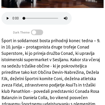
Založnik
Zadruga PD
Naročnine
Dark Theme
Šport in solidarnost bosta prihodnji konec tedna – 9.
in 10. junija – protagonista druge trofeje Conad
Tek za onkološke bolnike
Superstore, ki jo prireja družba Conad, ki upravlja
istoimenski supermarket v Sesljanu. Kakor sta včeraj
na sedežu tržaške občine - ki je pokroviteljica
prireditve tako kot Občina Devin-Nabrežina, Dežela
FJk, deželni športni komite Coni, deželna atletska
zveza Fidal, zdravstveno podjetje AsuiTs in tržaški
klub Panathlon - povedali predstavnici Conada Rosa
Balanzin in Daniela Colla, bo vikend posvečen
zdravemu športnemu udejstvovanju s plemenitim