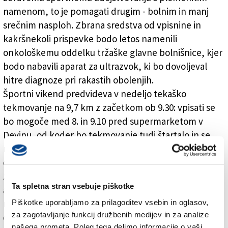
namenom, to je pomagati drugim - bolnim in manj
srečnim nasploh. Zbrana sredstva od vpisnine in
kakršnekoli prispevke bodo letos namenili
onkološkemu oddelku tržaške glavne bolnišnice, kjer
bodo nabavili aparat za ultrazvok, ki bo dovoljeval
hitre diagnoze pri rakastih obolenjih.
Športni vikend predvideva v nedeljo tekaško
tekmovanje na 9,7 km z začetkom ob 9.30: vpisati se
bo mogoče med 8. in 9.10 pred supermarketom v
Devinu, od koder bo tekmovanje tudi štartalo in se
ravno tako zaključilo. Samo 5 minut pozneje, se pravi
ob 9.35 pa bo štartal še rekreativni, ne-tekmovalni tek
za vse, ki si želijo lahkotnejše »tekaške« preizkušnje
Ta spletna stran vsebuje piškotke
ali samo druženja - vsak lahko izbira med dolžino te
Piškotke uporabljamo za prilagoditev vsebin in oglasov,
rekreativne variante, se pravi 4,3 km, 7,5 km ali
za zagotavljanje funkcij družbenih medijev in za analize
celotno 9,7 km progo. Naj zabeležimo, da bo pot
našega prometa. Poleg tega delimo informacije o vaši