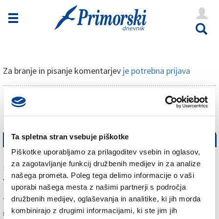
Novice
Tržaška
Goriška
Za branje in pisanje komentarjev
je potrebna prijava
Kultura
Šport
Več novic
Še
Vreme
Ta spletna stran vsebuje piškotke
NAJBOLJ BRANO
Piškotke uporabljamo za prilagoditev vsebin in oglasov,
NAJNOVEJŠE NOVICE
V Kioskih
za zagotavljanje funkcij družbenih medijev in za analize
Vročina se bo, kot kaže, povečini zavlekla do okrog
ŠE
našega prometa. Poleg tega delimo informacije o vaši
velikega šmarna
uporabi našega mesta z našimi partnerji s področja
Uredništvo
V Trstu namerili najtoplejšo noč, odkar obstajajo
družbenih medijev, oglaševanja in analitike, ki jih morda
TRŽAŠKA
kombinirajo z drugimi informacijami, ki ste jim jih
meritve
Oglasi