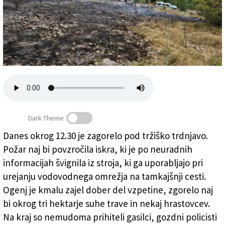
Založnik
Zadruga PD
Naročnine
Dark Theme
Danes okrog 12.30 je zagorelo pod tržiško trdnjavo.
Požar naj bi povzročila iskra, ki je po neuradnih
Pogorišče (CIVILNA ZAŠČITA)
informacijah švignila iz stroja, ki ga uporabljajo pri
urejanju vodovodnega omrežja na tamkajšnji cesti.
Ogenj je kmalu zajel dober del vzpetine, zgorelo naj
bi okrog tri hektarje suhe trave in nekaj hrastovcev.
Na kraj so nemudoma prihiteli gasilci, gozdni policisti