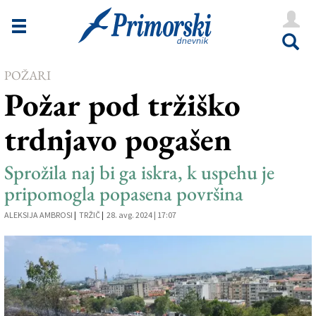
Novice
Tržaška
POŽARI
Goriška
Požar pod tržiško
Kultura
trdnjavo pogašen
Šport
Še
Sprožila naj bi ga iskra, k uspehu je
pripomogla popasena površina
Vreme
ALEKSIJA AMBROSI
|
TRŽIČ
|
28. avg. 2024 | 17:07
V Kioskih
Uredništvo
Oglasi