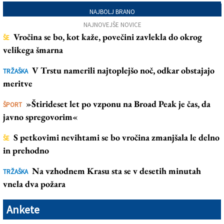
NAJBOLJ BRANO
NAJNOVEJŠE NOVICE
Vročina se bo, kot kaže, povečini zavlekla do okrog
ŠE
velikega šmarna
V Trstu namerili najtoplejšo noč, odkar obstajajo
TRŽAŠKA
meritve
»Štirideset let po vzponu na Broad Peak je čas, da
ŠPORT
javno spregovorim«
S petkovimi nevihtami se bo vročina zmanjšala le delno
ŠE
in prehodno
Na vzhodnem Krasu sta se v desetih minutah
TRŽAŠKA
vnela dva požara
Ankete