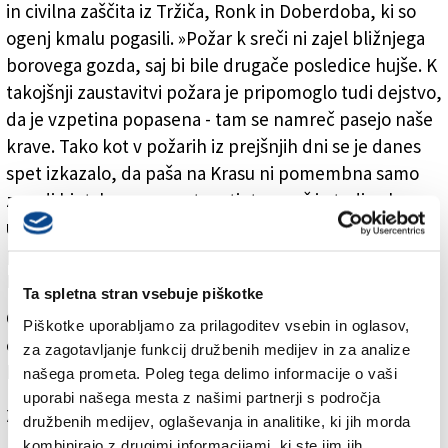
in civilna zaščita iz Tržiča, Ronk in Doberdoba, ki so
ogenj kmalu pogasili. »Požar k sreči ni zajel bližnjega
borovega gozda, saj bi bile drugače posledice hujše. K
takojšnji zaustavitvi požara je pripomoglo tudi dejstvo,
da je vzpetina popasena - tam se namreč pasejo naše
krave. Tako kot v požarih iz prejšnjih dni se je danes
spet izkazalo, da paša na Krasu ni pomembna samo
zaradi biotske raznovrstnosti, temveč je tudi zelo
učinkovito sredstvo pri preprečevanju širjenja
požarov,« je za Primorski dnevnik povedal Andrej
Lakovič, vodja podjetniške naveze Kraška gmajna.
Ta spletna stran vsebuje piškotke
Gasilci so se s požarišča pod tržiško trdnjavo hitro
Piškotke uporabljamo za prilagoditev vsebin in oglasov,
odpravili v Redipuljo, kjer je zagorelo v Ulici Carso
za zagotavljanje funkcij družbenih medijev in za analize
blizu železnice.
našega prometa. Poleg tega delimo informacije o vaši
uporabi našega mesta z našimi partnerji s področja
Za branje in pisanje komentarjev
je potrebna prijava
družbenih medijev, oglaševanja in analitike, ki jih morda
kombinirajo z drugimi informacijami, ki ste jim jih