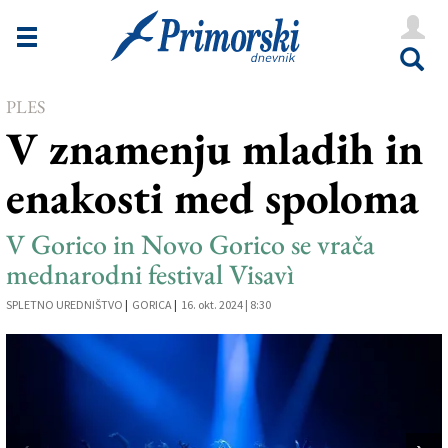
Novice
Tržaška
PLES
Goriška
V znamenju mladih in
Kultura
enakosti med spoloma
Šport
Še
V Gorico in Novo Gorico se vrača
mednarodni festival Visavì
Vreme
SPLETNO UREDNIŠTVO
|
GORICA
|
16. okt. 2024 | 8:30
V Kioskih
Uredništvo
Oglasi