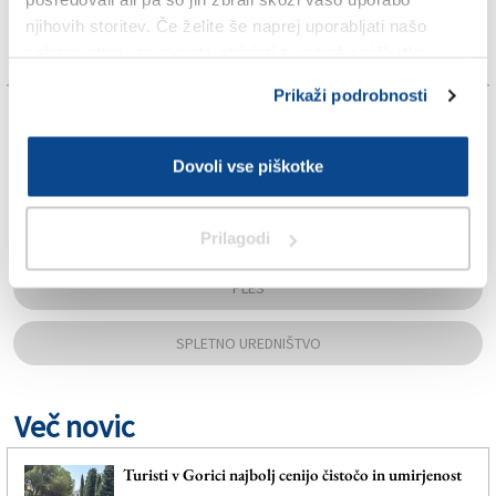
njihovih storitev. Če želite še naprej uporabljati našo
spletno stran, se morate strinjati z uporabo piškotkov.
Prikaži podrobnosti
TAGS:
Dovoli vse piškotke
GORICA
NOVA GORICA
Prilagodi
PLES
SPLETNO UREDNIŠTVO
Več novic
Turisti v Gorici najbolj cenijo čistočo in umirjenost