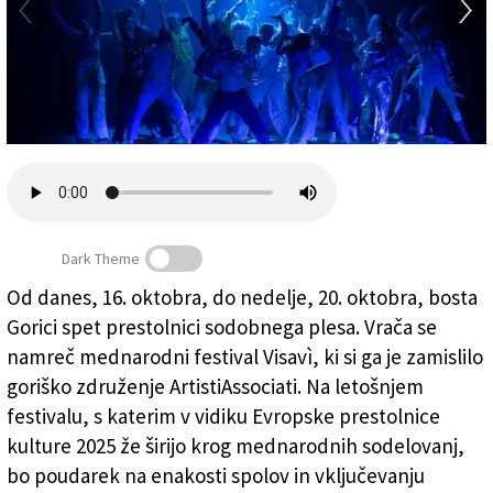
Založnik
Zadruga PD
Naročnine
Dark Theme
Od danes, 16. oktobra, do nedelje, 20. oktobra, bosta
Skupina AJB (GREGORY BATARDON)
(
Gregory Batardon
Gorici spet prestolnici sodobnega plesa. Vrača se
)
namreč mednarodni festival Visavì, ki si ga je zamislilo
goriško združenje ArtistiAssociati. Na letošnjem
festivalu, s katerim v vidiku Evropske prestolnice
kulture 2025 že širijo krog mednarodnih sodelovanj,
bo poudarek na enakosti spolov in vključevanju