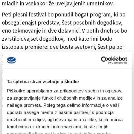
mladih in vsekakor že uveljavljenih umetnikov.
Peti plesni festival bo ponudil bogat program, ki bo
obsegal enajst predstav, šest posebnih dogodkov,
eno tekmovanje in dve delavnici. V petih dneh se bo
zvrstilo dvajset dogodkov, med katerimi bodo
izstopale premiere: dve bosta svetovni, šest pa bo
državnih. Nastopilo bo trinajst plesnih skupin iz Italije,
Slovenije, Hrvaške, Nemčije in Švice, v katerih
sodelujejo plesalci z vsega sveta. Publika bo imela
priložnost, da spozna najnovejše trende in svetovno
Ta spletna stran vsebuje piškotke
priznane koreografe.
Piškotke uporabljamo za prilagoditev vsebin in oglasov,
Celoten program je na voljo na spletni strani
za zagotavljanje funkcij družbenih medijev in za analize
našega prometa. Poleg tega delimo informacije o vaši
www.goriziadancefestival.it.
uporabi našega mesta z našimi partnerji s področja
Za branje in pisanje komentarjev
je potrebna prijava
družbenih medijev, oglaševanja in analitike, ki jih morda
kombinirajo z drugimi informacijami, ki ste jim jih
posredovali ali pa so jih zbrali skozi vašo uporabo