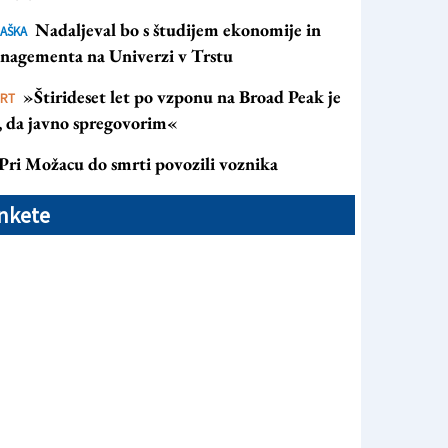
Nadaljeval bo s študijem ekonomije in
AŠKA
nagementa na Univerzi v Trstu
»Štirideset let po vzponu na Broad Peak je
ORT
s, da javno spregovorim«
Pri Možacu do smrti povozili voznika
nkete