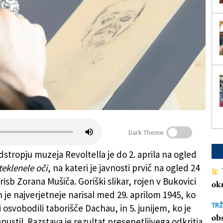
Dark Theme
stropju muzeja Revoltella je do 2. aprila na ogled
eklenele oči
, na kateri je javnosti prvič na ogled 24
ŠE
risb Zorana Mušiča. Goriški slikar, rojen v Bukovici
ok
ih je najverjetneje narisal med 29. aprilom 1945, ko
TRŽ
 osvobodili taborišče Dachau, in 5. junijem, ko je
obs
pustil. Razstava je rezultat presenetljivega odkritja