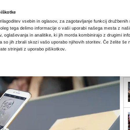
piškotke
ilagoditev vsebin in oglasov, za zagotavljanje funkcij družbenih 
leg tega delimo informacije o vaši uporabi našega mesta z našim
NOVICE
TRŽAŠKA
GORIŠKA
KULTURA
ŠPORT
ŠE
 oglaševanja in analitike, ki jih morda kombinirajo z drugimi inf
pa so jih zbrali skozi vašo uporabo njihovih storitev. Če želite še 
..
te strinjati z uporabo piškotkov.
V