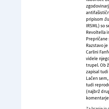
zgodovinarja
antifašisti
pripisom
Da
IRSML) so s
Revoltella i
Prepričane 
Razstavo je
Carlini Fan
videle njeg
trupel. Ob ž
zapisal tudi
Lačen sem, 
tudi reprodu
(najbrž dru
komentarje
Za branje in