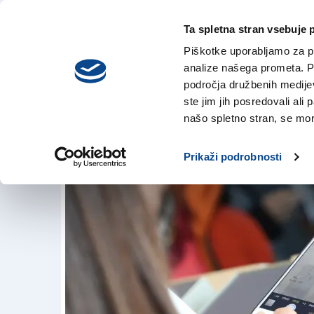
Ta spletna stran vsebuje 
VREME
sreda,
DANES
Piškotke uporabljamo za pr
5. avgusta 2026
analize našega prometa. Po
področja družbenih medijev,
ste jim jih posredovali ali 
Ko zmanjka besed .
našo spletno stran, se mora
27. jan. 2018 | 15:24
Prikaži podrobnosti