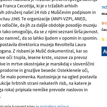
 Franca Cecottija, ki je v tržaških arhivih
TRŽ
čnih združenj našel 24 risb z Mušičevim podpisom in
ma
chau 1945
. Te organizacije (ANPI-VZPI, ANED,
ŠP
e odločile, da jih za daljše obdobje posodijo muzeju
ča
n tako omogočijo, da se z njimi seznani širša javnost.
so namreč, da so lahko ljudem v opomin in spomin.
ŠE
 postavila direktorica muzeja Revoltella Laura
fogana. Z risbami je Mušič dokumentiral, kar so
A
ove oči: trupla, lesene krste, vozove za prevoz
ive in mrtve okostnjake je marsikdaj v slovenščini
 prodorne in grozljive besede: Osteklenele oči,
Še malo pomenka. Kustosinja je na ogled postavila
kcije hrbtnih strani nekaterih risb, na katere je
ga roka) pripisala nemške prevode naslovov in
.
 pisanje komentarjev
je potrebna prijava