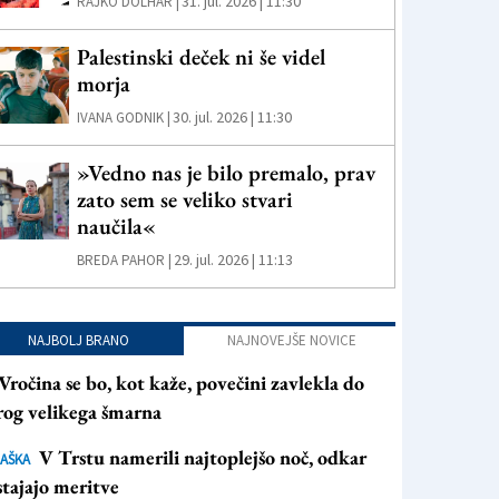
31. jul. 2026 | 11:30
RAJKO DOLHAR |
Palestinski deček ni še videl
morja
30. jul. 2026 | 11:30
IVANA GODNIK |
»Vedno nas je bilo premalo, prav
zato sem se veliko stvari
naučila«
29. jul. 2026 | 11:13
BREDA PAHOR |
NAJBOLJ BRANO
NAJNOVEJŠE NOVICE
Vročina se bo, kot kaže, povečini zavlekla do
rog velikega šmarna
V Trstu namerili najtoplejšo noč, odkar
AŠKA
tajajo meritve