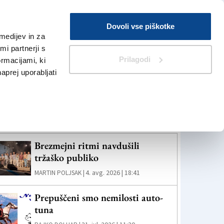
Prijava
Dovoli vse piškotke
medijev in za
Iskanje
V Kioskih
i partnerji s
Prilagodi
ormacijami, ki
naprej uporabljati
eč novic
Brezmejni ritmi navdušili
tržaško publiko
4. avg. 2026 | 18:41
MARTIN POLJSAK |
Prepuščeni smo nemilosti auto-
tuna