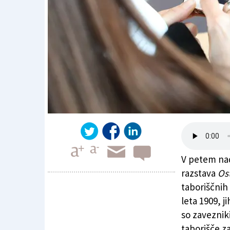
V petem nad
razstava
Ost
taboriščnih 
leta 1909, j
Ko zmanjka besed ...
so zavezniki
taborišče za