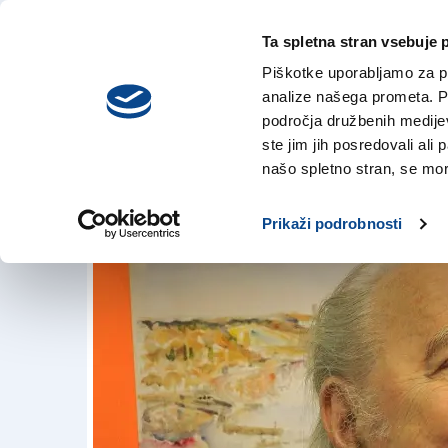
Ta spletna stran vsebuje 
VREME
četrtek,
DANES
Piškotke uporabljamo za pr
6. avgusta 2026
analize našega prometa. Po
področja družbenih medijev,
ste jim jih posredovali ali 
Usoda Gromovih 
našo spletno stran, se mora
25. avg. 2018 | 16:23
Prikaži podrobnosti