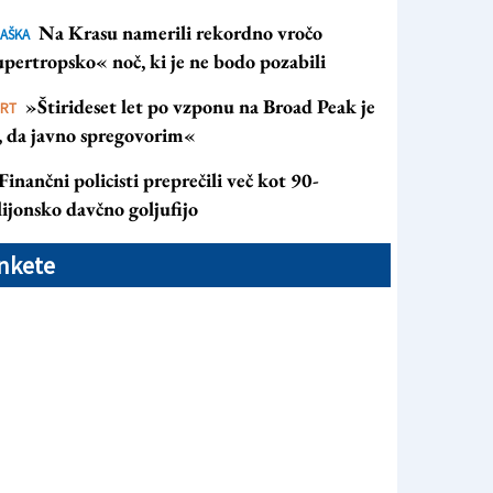
Na Krasu namerili rekordno vročo
AŠKA
pertropsko« noč, ki je ne bodo pozabili
»Štirideset let po vzponu na Broad Peak je
ORT
s, da javno spregovorim«
Finančni policisti preprečili več kot 90-
ijonsko davčno goljufijo
nkete