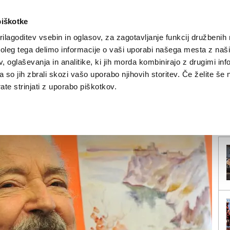
piškotke
ilagoditev vsebin in oglasov, za zagotavljanje funkcij družbenih 
leg tega delimo informacije o vaši uporabi našega mesta z našim
NOVICE
TRŽAŠKA
GORIŠKA
KULTURA
ŠPORT
ŠE
 oglaševanja in analitike, ki jih morda kombinirajo z drugimi inf
pa so jih zbrali skozi vašo uporabo njihovih storitev. Če želite še 
umetnin
te strinjati z uporabo piškotkov.
V