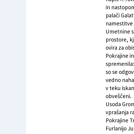
in nastopom
palači Galatt
namestitve 
Umetnine so
prostore, kj
ovira za obis
Pokrajine i
spremenila: 
so se odgovo
vedno nahaja
v teku iskan
obveščeni.
Usoda Grom
vprašanja r
Pokrajine T
Furlanijo J