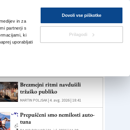
Prijava
Dovoli vse piškotke
medijev in za
Iskanje
V Kioskih
i partnerji s
Prilagodi
ormacijami, ki
naprej uporabljati
eč novic
Brezmejni ritmi navdušili
tržaško publiko
4. avg. 2026 | 18:41
MARTIN POLJSAK |
Prepuščeni smo nemilosti auto-
tuna