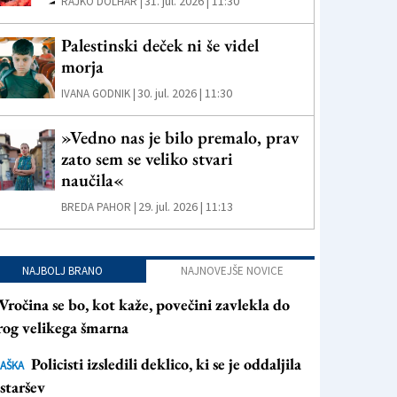
31. jul. 2026 | 11:30
RAJKO DOLHAR |
Palestinski deček ni še videl
morja
30. jul. 2026 | 11:30
IVANA GODNIK |
»Vedno nas je bilo premalo, prav
zato sem se veliko stvari
naučila«
29. jul. 2026 | 11:13
BREDA PAHOR |
NAJBOLJ BRANO
NAJNOVEJŠE NOVICE
Vročina se bo, kot kaže, povečini zavlekla do
rog velikega šmarna
Policisti izsledili deklico, ki se je oddaljila
AŠKA
staršev