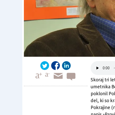
Skoraj tri l
umetnika Bo
poklonil Pok
del, ki so k
Usoda Gromovih umetnin
Pokrajine (
napis »Provi