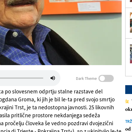
Dark Theme
eta po slovesnem odprtju stalne razstave del
gdana Groma, ki jih je bil le-ta pred svojo smrtjo
ŠE
rajini Trst, je ta nedostopna javnosti. 25 likovnih
ok
rasila pritlične prostore nekdanjega sedeža
TRŽ
na pročelju človeka še vedno pozdravi dvojezični
od 
ncia di Trieste - Pokrajina Trst«), so z ukinitvijo le-te