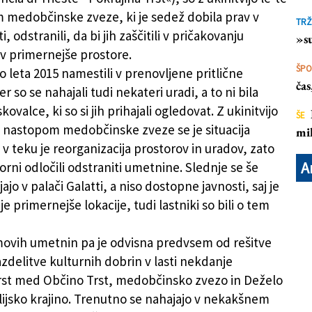
 medobčinske zveze, ki je sedež dobila prav v
TRŽ
i, odstranili, da bi jih zaščitili v pričakovanju
»su
v primernejše prostore.
ŠP
 leta 2015 namestili v prenovljene pritlične
ča
er so se nahajali tudi nekateri uradi, a to ni bila
kovalce, ki so si jih prihajali ogledovat. Z ukinitvijo
ŠE
n nastopom medobčinske zveze se je situacija
mil
v teku je reorganizacija prostorov in uradov, zato
A
rni odločili odstraniti umetnine. Slednje se še
jo v palači Galatti, a niso dostopne javnosti, saj je
je primernejše lokacije, tudi lastniki so bili o tem
ovih umetnin pa je odvisna predvsem od rešitve
azdelitve kulturnih dobrin v lasti nekdanje
rst med Občino Trst, medobčinsko zvezo in Deželo
ulijsko krajino. Trenutno se nahajajo v nekakšnem