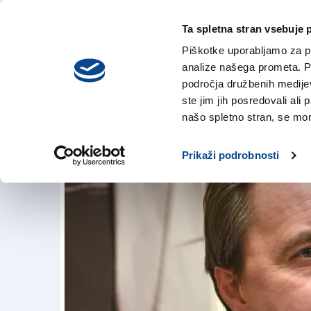
Ta spletna stran vsebuje 
VREME
četrtek,
DANES
Piškotke uporabljamo za pr
6. avgusta 2026
analize našega prometa. Po
področja družbenih medijev,
ste jim jih posredovali ali 
SSk ceni Tatjano R
našo spletno stran, se mora
31. jan. 2018 | 16:44
Prikaži podrobnosti