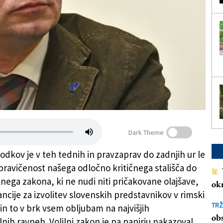
Dark Theme
odkov je v teh tednih in pravzaprav do zadnjih ur le
upravičenost našega odločno kritičnega stališča do
ŠE
lnega zakona, ki ne nudi niti pričakovane olajšave,
ok
ancije za izvolitev slovenskih predstavnikov v rimski
TRŽ
in to v brk vsem obljubam na najvišjih
obs
lnih ravneh. Volilni zakon je na papirju nakazoval