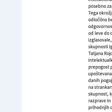
posebno zari
Tega okrožja
odločilno b
odgovornost
od leve do 
izglasovale,
skupnosti I
Tatjana Roj
intelektualk
prepogost po
upoštevana 
danih pogoj
na strankar
skupnost, k
razprave in
prihodnjih 