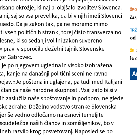
sano okrožje, ki naj bi olajšalo izvolitev Slovenca.
ŠP
 ni, saj so vsa prevelika, da bi v njih imeli Slovenci
ča
esedo. Da je zakon tak, pa ne moremo mimo
TRŽ
i vseh političnih strank, torej čisto transverzalno
od 
desne, ki so sedanji volilni zakon suvereno
« pravi v sporočilu deželni tajnik Slovenske
ŠE
gor Gabrovec.
le
c je po njegovem ugledna in visoko izobražena
A
a, kar je na današnji politični sceni ne ravno
jav. »Je poštena in uglajena, pa tudi med Italijani
članica naše narodne skupnosti. Vsaj zato bi si v
ih zaslužila naše spoštovanje in podporo, ne glede
ske zdrahe. Deželno vodstvo stranke Slovenska
jer še vedno odločamo na osnovi temeljite
 soudeležbe naših članov in somišljenikov, bo v
dneh razvilo krog posvetovanj. Naposled se bo