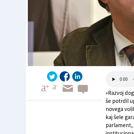
»Razvoj dog
še potrdil 
novega voli
kaj šele gar
SSk ceni Tatjano Rojc, a podpore še ni
parlament, 
instituciona