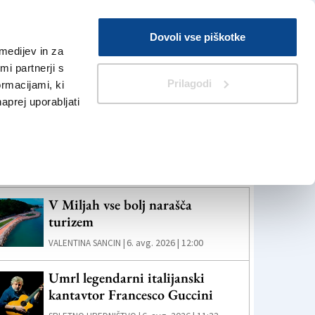
Prijava
Dovoli vse piškotke
medijev in za
Iskanje
V Kioskih
i partnerji s
Prilagodi
ormacijami, ki
naprej uporabljati
eč novic
V Miljah vse bolj narašča
turizem
6. avg. 2026 | 12:00
VALENTINA SANCIN |
Umrl legendarni italijanski
kantavtor Francesco Guccini