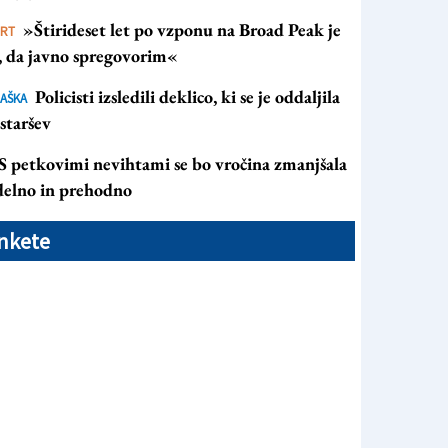
»Štirideset let po vzponu na Broad Peak je
ORT
s, da javno spregovorim«
Policisti izsledili deklico, ki se je oddaljila
AŠKA
staršev
S petkovimi nevihtami se bo vročina zmanjšala
 delno in prehodno
nkete