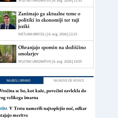
6. avg. 2026 | 11:33
SPLETNO UREDNIŠTVO |
Zanimajo ga aktualne teme o
politiki in ekonomiji ter tuji
jeziki
6. avg. 2026 | 12:15
SVETLANA BRECELJ |
Ohranjajo spomin na dediščino
smolarjev
6. avg. 2026 | 10:55
SPLETNO UREDNIŠTVO |
NAJBOLJ BRANO
NAJNOVEJŠE NOVICE
Vročina se bo, kot kaže, povečini zavlekla do
rog velikega šmarna
V Trstu namerili najtoplejšo noč, odkar
AŠKA
tajajo meritve