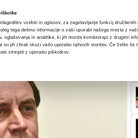
piškotke
ilagoditev vsebin in oglasov, za zagotavljanje funkcij družbenih 
leg tega delimo informacije o vaši uporabi našega mesta z našim
NOVICE
TRŽAŠKA
GORIŠKA
KULTURA
ŠPORT
ŠE
 oglaševanja in analitike, ki jih morda kombinirajo z drugimi inf
pa so jih zbrali skozi vašo uporabo njihovih storitev. Če želite še 
ojc, a podpore še ni
te strinjati z uporabo piškotkov.
V