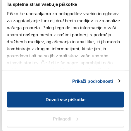
Ta spletna stran vsebuje piškotke
Lombardiji. Glasovnice bodo začeli preštevati takoj po
Piškotke uporabljamo za prilagoditev vsebin in oglasov,
zaprtju volišč, tako da bodo delni rezultati znani že v
za zagotavljanje funkcij družbenih medijev in za analize
noči na ponedeljek.
našega prometa. Poleg tega delimo informacije o vaši
Za branje in pisanje komentarjev
je potrebna prijava
uporabi našega mesta z našimi partnerji s področja
družbenih medijev, oglaševanja in analitike, ki jih morda
kombinirajo z drugimi informacijami, ki ste jim jih
posredovali ali pa so jih zbrali skozi vašo uporabo
njihovih storitev. Če želite še naprej uporabljati našo
spletno stran, se morate strinjati z uporabo piškotkov.
Prikaži podrobnosti
Več novic
»V teh desetih letih sem ogromno napredoval kot
Dovoli vse piškotke
fizioterapevt«
7. avg. 2026 | 11:30
ERIK PICCINI |
Prilagodi
V Nogometnem društvu Gorica je konec z