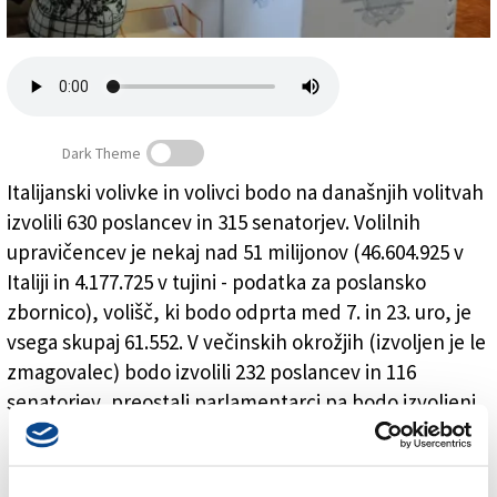
Založnik
Zadruga PD
Naročnine
Dark Theme
Italijanski volivke in volivci bodo na današnjih volitvah
izvolili 630 poslancev in 315 senatorjev. Volilnih
Volišča odprta do 23. ure
upravičencev je nekaj nad 51 milijonov (46.604.925 v
Italiji in 4.177.725 v tujini - podatka za poslansko
zbornico), volišč, ki bodo odprta med 7. in 23. uro, je
vsega skupaj 61.552. V večinskih okrožjih (izvoljen je le
zmagovalec) bodo izvolili 232 poslancev in 116
senatorjev, preostali parlamentarci pa bodo izvoljeni
na strankarskih listah. Italijane v tujini bo zastopalo 12
poslancev in 6 senatorjev. Danes bodo izvolili tudi
predsednika in deželne svetnike v Laciju in