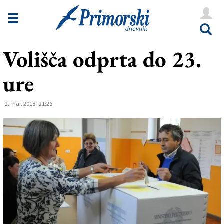
Novice
Tržaška
Volišča odprta do 23.
Goriška
ure
Kultura
Šport
2. mar. 2018 | 21:26
Še
Vreme
V Kioskih
Uredništvo
Oglasi