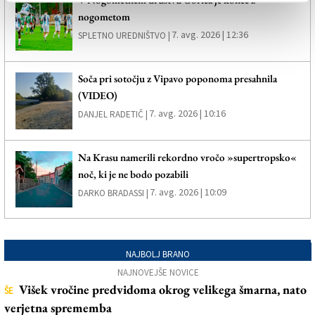
nogometom
7. avg. 2026 | 12:36
SPLETNO UREDNIŠTVO |
Soča pri sotočju z Vipavo poponoma presahnila
(VIDEO)
7. avg. 2026 | 10:16
DANJEL RADETIČ |
Na Krasu namerili rekordno vročo »supertropsko«
noč, ki je ne bodo pozabili
7. avg. 2026 | 10:09
DARKO BRADASSI |
NAJBOLJ BRANO
NAJNOVEJŠE NOVICE
Višek vročine predvidoma okrog velikega šmarna, nato
ŠE
verjetna sprememba