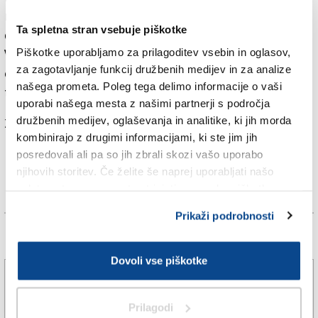
relativnosti. Na hrbtni strani kuverte pa je zapisal še
Ta spletna stran vsebuje piškotke
dodatno sporočilo, kjer je pojasnil svoje misli.
Piškotke uporabljamo za prilagoditev vsebin in oglasov,
Veliko večjo vsoto, in sicer 1,27 milijona evrov, je sicer
za zagotavljanje funkcij družbenih medijev in za analize
en kupec odštel oktobra lani za Einsteinovo pismo s
našega prometa. Poleg tega delimo informacije o vaši
teorijo o skrivnosti srečnega življenja.
uporabi našega mesta z našimi partnerji s področja
družbenih medijev, oglaševanja in analitike, ki jih morda
Za branje in pisanje komentarjev
je potrebna prijava
kombinirajo z drugimi informacijami, ki ste jim jih
posredovali ali pa so jih zbrali skozi vašo uporabo
njihovih storitev. Če želite še naprej uporabljati našo
spletno stran, se morate strinjati z uporabo piškotkov.
Prikaži podrobnosti
Več novic
Dovoli vse piškotke
Vseh 240 zaposlenih se bo v tovarno vrnilo
prihodnje leto
Prilagodi
5. avg. 2026 | 19:03
JADRAN VECCHIET |