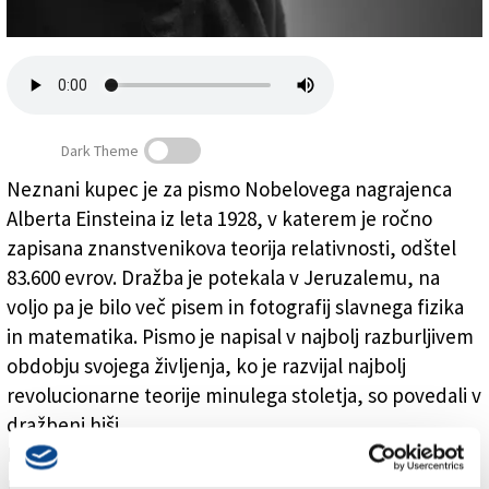
Založnik
Zadruga PD
Naročnine
Dark Theme
Neznani kupec je za pismo Nobelovega nagrajenca
Alberta Einsteina iz leta 1928, v katerem je ročno
Za Einsteinovo pismo 83.600 evrov
zapisana znanstvenikova teorija relativnosti, odštel
83.600 evrov. Dražba je potekala v Jeruzalemu, na
voljo pa je bilo več pisem in fotografij slavnega fizika
in matematika. Pismo je napisal v najbolj razburljivem
obdobju svojega življenja, ko je razvijal najbolj
revolucionarne teorije minulega stoletja, so povedali v
dražbeni hiši.
Einstein je pismo naslovil na kolega matematika z
namenom formalizacije tretje stopnje teorije