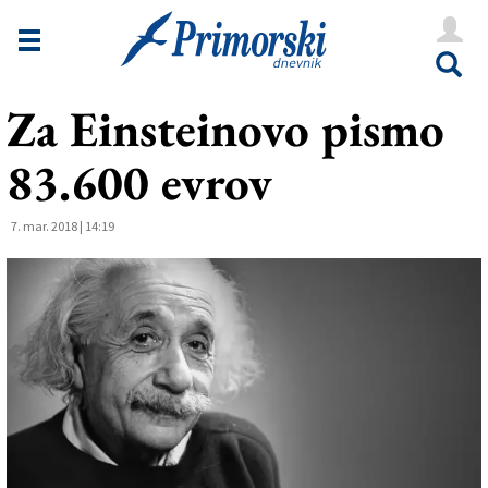
Novice
Tržaška
Za Einsteinovo pismo
Goriška
83.600 evrov
Kultura
Šport
7. mar. 2018 | 14:19
Še
Vreme
V Kioskih
Uredništvo
Oglasi