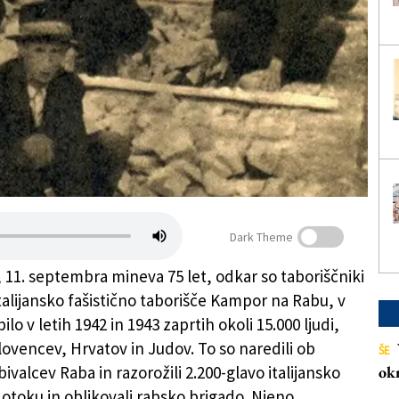
Dark Theme
, 11. septembra mineva 75 let, odkar so taboriščniki
italijansko fašistično taborišče Kampor na Rabu, v
ilo v letih 1942 in 1943 zaprtih okoli 15.000 ljudi,
ovencev, Hrvatov in Judov. To so naredili ob
ŠE
valcev Raba in razorožili 2.200-glavo italijansko
ok
otoku in oblikovali rabsko brigado. Njeno