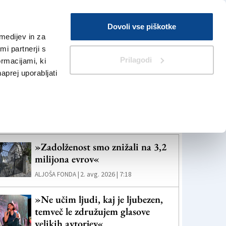
Prijava
Dovoli vse piškotke
medijev in za
Iskanje
V Kioskih
i partnerji s
Prilagodi
ormacijami, ki
naprej uporabljati
eč novic
»Zadolženost smo znižali na 3,2
milijona evrov«
2. avg. 2026 | 7:18
ALJOŠA FONDA |
»Ne učim ljudi, kaj je ljubezen,
temveč le združujem glasove
velikih avtorjev«