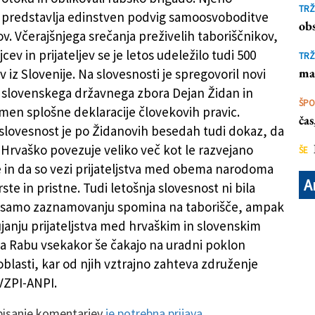
TRŽ
 predstavlja edinstven podvig samoosvoboditve
obs
v. Včerajšnjega srečanja preživelih taboriščnikov,
jcev in prijateljev se je letos udeležilo tudi 500
TRŽ
ma
 iz Slovenije. Na slovesnosti je spregovoril novi
slovenskega državnega zbora Dejan Židan in
ŠP
men splošne deklaracije človekovih pravic.
ča
lovesnost je po Židanovih besedah tudi dokaz, da
n Hrvaško povezuje veliko več kot le razvejano
ŠE
 in da so vezi prijateljstva med obema narodoma
A
ste in pristne. Tudi letošnja slovesnost ni bila
samo zaznamovanju spomina na taborišče, ampak
janju prijateljstva med hrvaškim in slovenskim
 Rabu vsekakor še čakajo na uradni poklon
 oblasti, kar od njih vztrajno zahteva združenje
VZPI-ANPI.
 pisanje komentarjev
je potrebna prijava