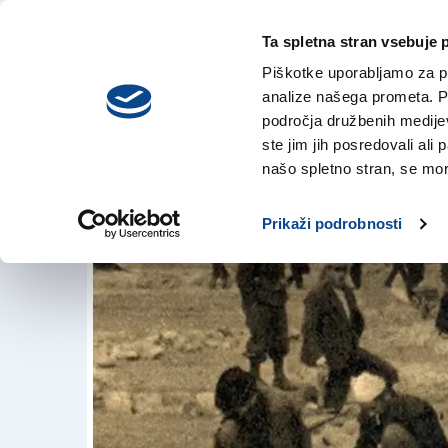
Ta spletna stran vsebuje 
VREME
ponedeljek,
DANES
Piškotke uporabljamo za pr
3. avgusta 2026
analize našega prometa. Po
področja družbenih medijev,
ste jim jih posredovali ali 
Rab: kdaj uradni i
našo spletno stran, se mora
9. sep. 2018 | 22:11
Prikaži podrobnosti