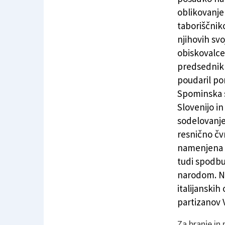
oblikovanje
taboriščniko
njihovih svo
obiskovalcev
predsednik 
poudaril po
Spominska s
Slovenijo i
sodelovanje
resnično čvr
namenjena 
tudi spodbu
narodom. Na
italijanskih
partizanov 
Za branje in