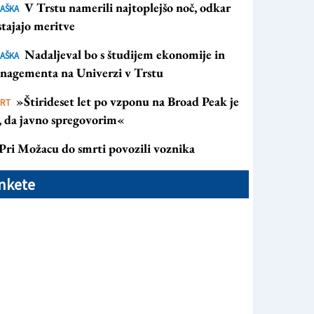
V Trstu namerili najtoplejšo noč, odkar
AŠKA
tajajo meritve
Nadaljeval bo s študijem ekonomije in
AŠKA
nagementa na Univerzi v Trstu
»Štirideset let po vzponu na Broad Peak je
ORT
s, da javno spregovorim«
Pri Možacu do smrti povozili voznika
nkete