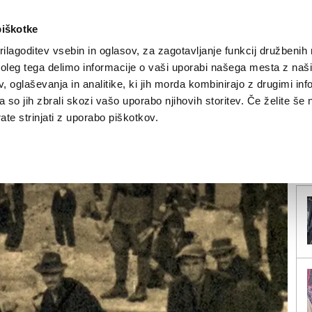
piškotke
ilagoditev vsebin in oglasov, za zagotavljanje funkcij družbenih 
leg tega delimo informacije o vaši uporabi našega mesta z našim
NOVICE
TRŽAŠKA
GORIŠKA
KULTURA
ŠPORT
ŠE
 oglaševanja in analitike, ki jih morda kombinirajo z drugimi inf
pa so jih zbrali skozi vašo uporabo njihovih storitev. Če želite še 
talijanski poklon?
te strinjati z uporabo piškotkov.
V