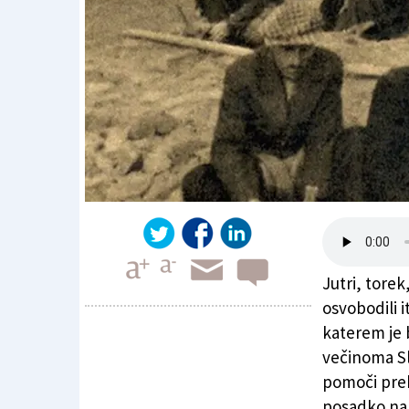
Jutri, torek
osvobodili 
katerem je b
večinoma Sl
Rab: kdaj uradni italijanski poklon?
pomoči prebi
posadko na 