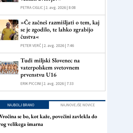
2. avg. 2026 | 8:08
PETRA CIGLIC |
»Če začneš razmišljati o tem, kaj
se je zgodilo, te lahko zgrabijo
čustva«
2. avg. 2026 | 7:46
PETER VERČ |
Tudi miljski Slovenec na
vaterpolskem svetovnem
prvenstvu U16
2. avg. 2026 | 7:33
ERIK PICCINI |
NAJBOLJ BRANO
NAJNOVEJŠE NOVICE
Vročina se bo, kot kaže, povečini zavlekla do
rog velikega šmarna