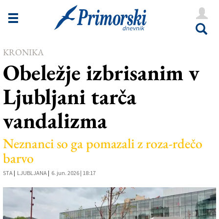
Novice
Tržaška
KRONIKA
Goriška
Obeležje izbrisanim v
Kultura
Ljubljani tarča
Šport
vandalizma
Še
Vreme
Neznanci so ga pomazali z roza-rdečo
barvo
V Kioskih
STA
|
LJUBLJANA
|
6. jun. 2026 | 18:17
Uredništvo
Oglasi