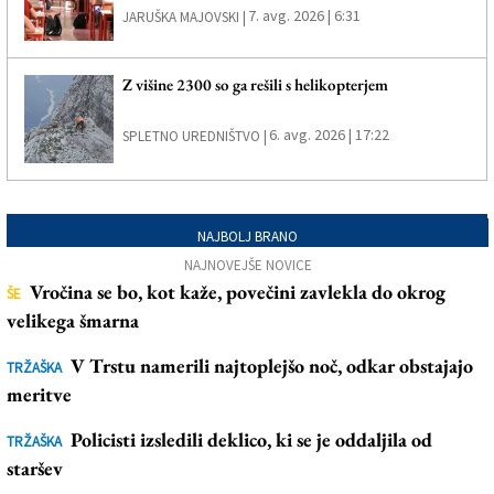
7. avg. 2026 | 6:31
JARUŠKA MAJOVSKI |
Z višine 2300 so ga rešili s helikopterjem
6. avg. 2026 | 17:22
SPLETNO UREDNIŠTVO |
NAJBOLJ BRANO
NAJNOVEJŠE NOVICE
Vročina se bo, kot kaže, povečini zavlekla do okrog
ŠE
velikega šmarna
V Trstu namerili najtoplejšo noč, odkar obstajajo
TRŽAŠKA
meritve
Policisti izsledili deklico, ki se je oddaljila od
TRŽAŠKA
staršev