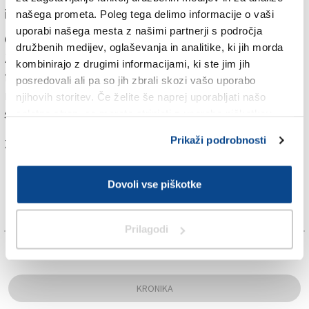
in Irena Woelle.
našega prometa. Poleg tega delimo informacije o vaši
uporabi našega mesta z našimi partnerji s področja
Opominja na trpljenje, ki so ga prestali izbrisani.
družbenih medijev, oglaševanja in analitike, ki jih morda
Zaradi izbrisa iz registra stalnega prebivalstva
kombinirajo z drugimi informacijami, ki ste jim jih
februarja 1992 je namreč skoraj 25.700 pripadnikov
posredovali ali pa so jih zbrali skozi vašo uporabo
nekdanje SFRJ ostalo brez večine pravic, ki jih prinaša
njihovih storitev. Če želite še naprej uporabljati našo
stalno prebivališče.
spletno stran, se morate strinjati z uporabo piškotkov.
Prikaži podrobnosti
Za branje in pisanje komentarjev
je potrebna prijava
Dovoli vse piškotke
Prilagodi
TAGS:
KRONIKA