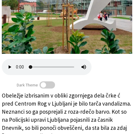
Založnik
Zadruga PD
Naročnine
Dark Theme
Obeležje izbrisanim v obliki zgornjega dela črke ć
Obeležje izbrisanim (AMNESTY INTERNATIONAL
pred Centrom Rog v Ljubljani je bilo tarča vandalizma.
SLOVENIJE)
Neznanci so ga posprejali z roza-rdečo barvo. Kot so
na Policijski upravi Ljubljana pojasnili za časnik
Dnevnik, so bili ponoči obveščeni, da sta bila za zdaj