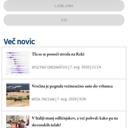
LJUBLJANA
STA
Več novic
Tla so se ponoči stresla na Reki
7. avg. 2026 | 11:14
SPLETNO UREDNIŠTVO |
Vročina je pognala večmesečno sušo do vrhunca
7. avg. 2026 | 9:36
MITJA TRETJAK |
V Italiji manj odličnjakov, a več pohval: kako pa na
slovenskih šolah?