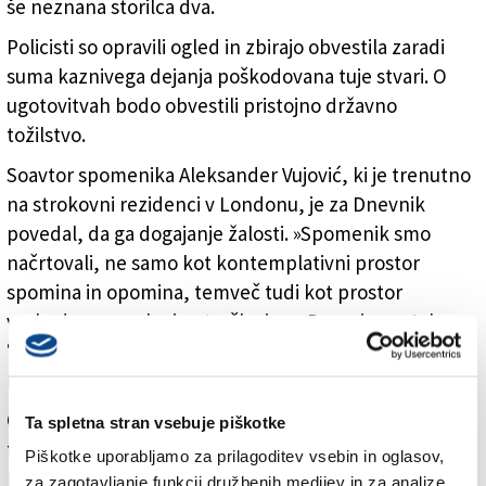
še neznana storilca dva.
Policisti so opravili ogled in zbirajo obvestila zaradi
suma kaznivega dejanja poškodovana tuje stvari. O
ugotovitvah bodo obvestili pristojno državno
tožilstvo.
Soavtor spomenika Aleksander Vujović, ki je trenutno
na strokovni rezidenci v Londonu, je za Dnevnik
povedal, da ga dogajanje žalosti. »Spomenik smo
načrtovali, ne samo kot kontemplativni prostor
spomina in opomina, temveč tudi kot prostor
vsakodnevne rabe in otroške igre. Da pa je postal
‘pobarvanka’ za prepričane odrasle, se mi zdi skrajno
nesprejemljivo,« je navedel.
Obeležje so v Parku izbrisanih na dvorišču nekdanje
Ta spletna stran vsebuje piškotke
tovarne Rog, zdaj Centra Rog, odkrili oktobra 2023.
Piškotke uporabljamo za prilagoditev vsebin in oglasov,
Pod njega sta se poleg Vujovića podpisala še Vuk Ćosić
za zagotavljanje funkcij družbenih medijev in za analize