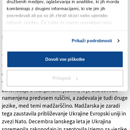
družbenih medijev, oglaševanja in analitike, ki jih morda
nevtralna, on sam pa naj bi bil edini, ki podpira mir.
kombinirajo z drugimi informacijami, ki ste jim jih
Njegov mir pa označuje predlog, da ukinemo
posredovali ali pa so jih zbrali skozi vašo uporabo
kakršnokoli podporo Ukrajini, ki bo tako prisiljena v
njihovih storitev. Če želite še naprej uporabljati našo
kapitulacijo. To je dejansko Putinov predlog.
spletno stran, se morate strinjati z uporabo piškotkov.
Samovoljno se je izbral za posrednika.
Prikaži podrobnosti
Pred časom je Orbán Ukrajino obtožil, da ne podpira
tamkajšnje madžarske manjšine. Ali sta se z
Dovoli vse piškotke
Zelenskim o tem pogovarjala?
O tem sta govorila na novinarski konferenci in ocenila
Prilagodi
velik napredek. Leta 2017 je Ukrajina sprejela
zakonodajo o manjšinskih jezikih, ki je bila seveda
namenjena predvsem ruščini, a zadevala je tudi druge
jezike, med temi madžarščino. Madžarska je zaradi
tega zaustavila približevanje Ukrajine Evropski uniji in
zvezi Nato. Decembra lanskega leta je Ukrajina
spremenila zakonodajo in zagotovila izjemo za »jezike