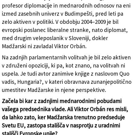
vadis, Hungaria?, na zadnjih parlamentarnih volitvah je
profesor diplomacije in mednarodnih odnosov na eni
bil angažiran v vrstah opozicije (B.BR.)
izmed zasebnih univerz v Budimpešti, pred leti pa
zelo aktiven v politiki. V obdobju 2004–2009 je bil
evropski poslanec liberalne stranke, nato diplomat,
med drugim veleposlanik v Sloveniji, dokler
Madžarski ni zavladal Viktor Orbán.
Na zadnjih parlamentarnih volitvah je bil zelo aktiven
v združeni opoziciji, ki pa, kot znano, na volitvah ni
uspela. Je tudi avtor zanimive knjige z naslovom Quo
vadis, Hungaria?, v kateri obravnava zunanjepolitično
umestitev Madžarske in njene perspektive.
Začela bi kar z zadnjimi mednarodnimi pobudami
vašega predsednika vlade. Ali Viktor Orbán res misli,
da lahko zato, ker Madžarska trenutno predseduje
Svetu EU, zastopa stališča v nasprotju z uradnimi
stališči Evropske unije?