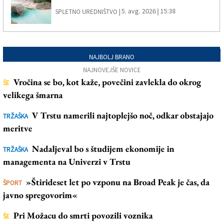
5. avg. 2026 | 15:38
SPLETNO UREDNIŠTVO |
NAJBOLJ BRANO
NAJNOVEJŠE NOVICE
Vročina se bo, kot kaže, povečini zavlekla do okrog
ŠE
velikega šmarna
V Trstu namerili najtoplejšo noč, odkar obstajajo
TRŽAŠKA
meritve
Nadaljeval bo s študijem ekonomije in
TRŽAŠKA
managementa na Univerzi v Trstu
»Štirideset let po vzponu na Broad Peak je čas, da
ŠPORT
javno spregovorim«
Pri Možacu do smrti povozili voznika
ŠE