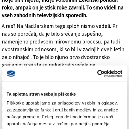
roko, ampak on je stisk roke zavrnil. To smo videli na
vseh zahodnih televizijskih sporedih.
A res? Na Madžarskem tega sploh nismo vedeli. Pri
nas so poročali, da je bilo srečanje uspešno,
namenjeno predvsem mirovnemu procesu, pa tudi
dvostranskim odnosom, ki so bili v zadnjih dveh letih
zelo nihajoči. To je bilo njuno prvo dvostransko
srečanje; prej sta se nekajkrat srečala na
mednarodnih konferencah. Tokratno srečanje so
ocenili kot plodno, seveda ni bilo celovitega soglasja.
Orbán sam je srečanje označil kot uspešno in dejal, da
Ta spletna stran vsebuje piškotke
bo treba poglobiti dvostranske odnose. Svoj obisk je
predstavil kot mirovno misijo. To seveda ni bila
Piškotke uporabljamo za prilagoditev vsebin in oglasov,
za zagotavljanje funkcij družbenih medijev in za analize
nobena mirovna misija, bila je le politični piarovski
našega prometa. Poleg tega delimo informacije o vaši
proizvod. On temu pravi mirovna politika, kar seveda
uporabi našega mesta z našimi partnerji s področja
ni. Njegovo stališče je, da mora ostati Madžarska