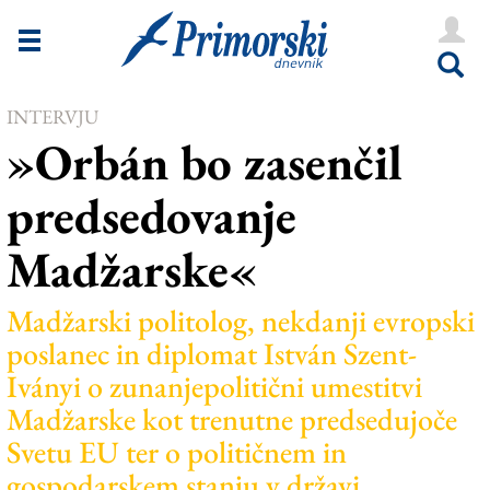
Novice
Tržaška
INTERVJU
Goriška
»Orbán bo zasenčil
Kultura
predsedovanje
Šport
Madžarske«
Še
Vreme
Madžarski politolog, nekdanji evropski
poslanec in diplomat István Szent-
V Kioskih
Iványi o zunanjepolitični umestitvi
Madžarske kot trenutne predsedujoče
Uredništvo
Svetu EU ter o političnem in
gospodarskem stanju v državi
Oglasi