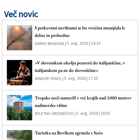
Več novic
S petkovimi nevihtami se bo vročina zmanjšala le
delno in prehodno
5. avg. 2026 | 16:33
DARKO BRADASSI |
»V slovenskem okolju pozorni do italijanščine, v
italijanskem pa ne do slovenščine«
5. avg. 2026 | 17:25
SANDOR TENCE |
Tropske noči namerili v več krajih nad 1000 metrov
nadmorske višine
5. avg. 2026 | 16:01
SPLETNO UREDNIŠTVO |
Turistka na Bovškem zgrmela v Sočo