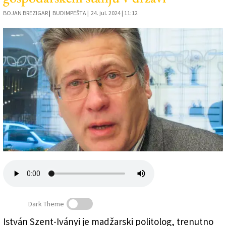
Založnik
BOJAN BREZIGAR
|
BUDIMPEŠTA
|
24. jul. 2024 | 11:12
Zadruga PD
Naročnine
Dark Theme
István Szent-Iványi Je avtor knjige z naslovom Quo
István Szent-Iványi je madžarski politolog, trenutno