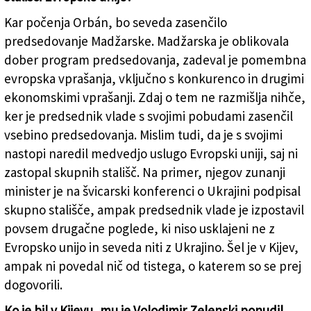
Kar počenja Orbán, bo seveda zasenčilo
predsedovanje Madžarske. Madžarska je oblikovala
dober program predsedovanja, zadeval je pomembna
evropska vprašanja, vključno s konkurenco in drugimi
ekonomskimi vprašanji. Zdaj o tem ne razmišlja nihče,
ker je predsednik vlade s svojimi pobudami zasenčil
vsebino predsedovanja. Mislim tudi, da je s svojimi
nastopi naredil medvedjo uslugo Evropski uniji, saj ni
zastopal skupnih stališč. Na primer, njegov zunanji
minister je na švicarski konferenci o Ukrajini podpisal
skupno stališče, ampak predsednik vlade je izpostavil
povsem drugačne poglede, ki niso usklajeni ne z
Evropsko unijo in seveda niti z Ukrajino. Šel je v Kijev,
ampak ni povedal nič od tistega, o katerem so se prej
dogovorili.
Ko je bil v Kijevu, mu je Volodimir Zelenski ponudil