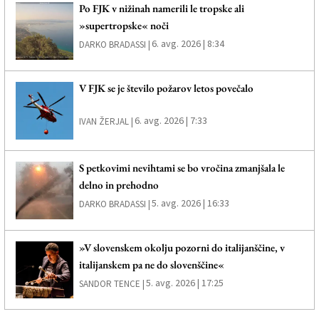
Po FJK v nižinah namerili le tropske ali
»supertropske« noči
6. avg. 2026 | 8:34
DARKO BRADASSI |
V FJK se je število požarov letos povečalo
6. avg. 2026 | 7:33
IVAN ŽERJAL |
S petkovimi nevihtami se bo vročina zmanjšala le
delno in prehodno
5. avg. 2026 | 16:33
DARKO BRADASSI |
»V slovenskem okolju pozorni do italijanščine, v
italijanskem pa ne do slovenščine«
5. avg. 2026 | 17:25
SANDOR TENCE |