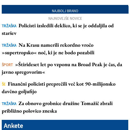
NAJBOLJ BRANO
NAJNOVEJŠE NOVICE
Policisti izsledili deklico, ki se je oddaljila od
TRŽAŠKA
staršev
Na Krasu namerili rekordno vročo
TRŽAŠKA
»supertropsko« noč, ki je ne bodo pozabili
»Štirideset let po vzponu na Broad Peak je čas, da
ŠPORT
javno spregovorim«
Finančni policisti preprečili več kot 90-milijonsko
ŠE
davčno goljufijo
Za obnovo grobnice družine Tomažič zbrali
TRŽAŠKA
približno polovico zneska
Ankete