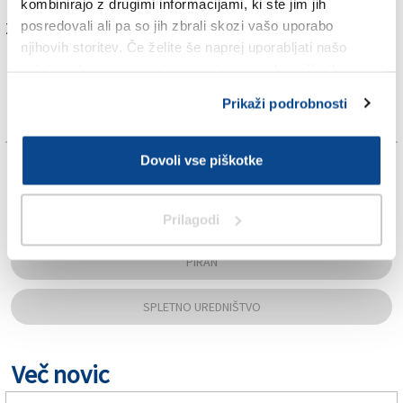
kombinirajo z drugimi informacijami, ki ste jim jih
posredovali ali pa so jih zbrali skozi vašo uporabo
Za branje in pisanje komentarjev
je potrebna prijava
njihovih storitev. Če želite še naprej uporabljati našo
spletno stran, se morate strinjati z uporabo piškotkov.
Prikaži podrobnosti
Dovoli vse piškotke
TAGS:
KRONIKA
Prilagodi
PIRAN
SPLETNO UREDNIŠTVO
Več novic