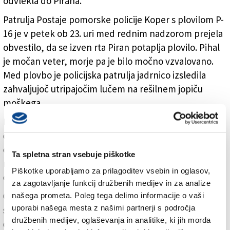
odvlekla do Pirana.
Patrulja Postaje pomorske policije Koper s plovilom P-
16 je v petek ob 23. uri med rednim nadzorom prejela
obvestilo, da se izven rta Piran potaplja plovilo. Pihal
je močan veter, morje pa je bilo močno vzvalovano.
Med plovbo je policijska patrulja jadrnico izsledila
zahvaljujoč utripajočim lučem na rešilnem jopiču
moškega.
Policista sta opazila prevrnjeno jadrnico, v morju pa
dva človeka, ki sta se držala plovila. Najprej sta rešila
oba moška iz morja, zatem pa sta s pomočjo plavajoče
Ta spletna stran vsebuje piškotke
reševalne vrvi privezala prevrnjeno jadrnico, jo
Piškotke uporabljamo za prilagoditev vsebin in oglasov,
odvlekla do Pirana in jo tam zvezala ob 23.50.
za zagotavljanje funkcij družbenih medijev in za analize
Oba 42-letnika s plovila, oba državljana Slovenije, ki
našega prometa. Poleg tega delimo informacije o vaši
uporabi našega mesta z našimi partnerji s področja
sta bila izmučena in podhlajena, so policisti odpeljali
družbenih medijev, oglaševanja in analitike, ki jih morda
do njune namestitve v Piranu.