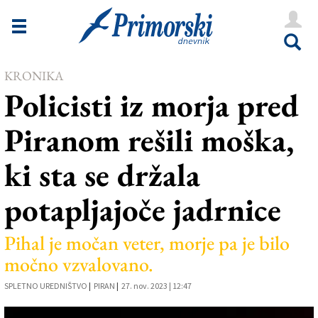
Novice
Tržaška
KRONIKA
Goriška
Policisti iz morja pred
Kultura
Piranom rešili moška,
Šport
ki sta se držala
Še
potapljajoče jadrnice
Vreme
V Kioskih
Pihal je močan veter, morje pa je bilo
močno vzvalovano.
Uredništvo
SPLETNO UREDNIŠTVO
|
PIRAN
|
27. nov. 2023 | 12:47
Oglasi