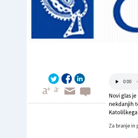
Novi glas je 
nekdanjih te
Katoliškega g
Za branje in