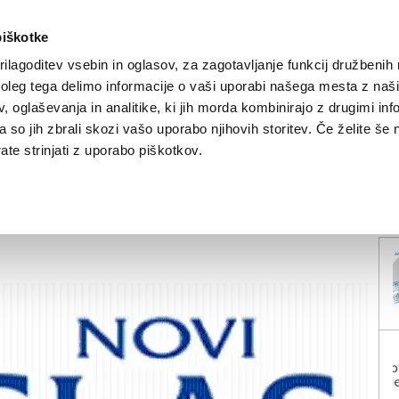
piškotke
ilagoditev vsebin in oglasov, za zagotavljanje funkcij družbenih 
leg tega delimo informacije o vaši uporabi našega mesta z našim
NOVICE
TRŽAŠKA
GORIŠKA
KULTURA
ŠPORT
ŠE
 oglaševanja in analitike, ki jih morda kombinirajo z drugimi inf
pa so jih zbrali skozi vašo uporabo njihovih storitev. Če želite še 
te strinjati z uporabo piškotkov.
V