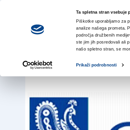
Ta spletna stran vsebuje 
VREME
sreda,
DANES
Piškotke uporabljamo za pr
5. avgusta 2026
analize našega prometa. Po
področja družbenih medijev,
ste jim jih posredovali ali 
NOVI GLAS
našo spletno stran, se mora
3. sep. 2018 | 17:46
Prikaži podrobnosti