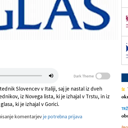
Dark Theme
tednik Slovencev v Italiji, saj je nastal iz dveh
ŠE
dnikov, iz Novega lista, ki je izhajal v Trstu, in iz
ok
lasa, ki je izhajal v Gorici.
TRŽ
obs
 pisanje komentarjev
je potrebna prijava
ŠP