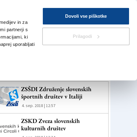
Prijava
Dovoli vse piškotke
medijev in za
Iskanje
V Kioskih
i partnerji s
Prilagodi
ormacijami, ki
naprej uporabljati
eč novic
ZSŠDI Združenje slovenskih
športnih društev v Italiji
4. sep. 2018 | 12:57
ZSKD Zveza slovenskih
kulturnih društev