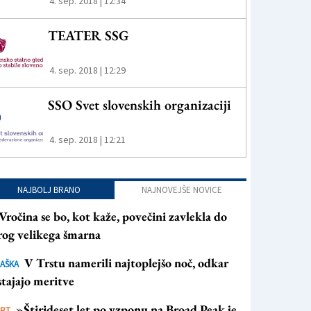
4. sep. 2018 | 12:34
TEATER SSG
4. sep. 2018 | 12:29
SSO Svet slovenskih organizaciji
4. sep. 2018 | 12:21
NAJBOLJ BRANO
NAJNOVEJŠE NOVICE
Vročina se bo, kot kaže, povečini zavlekla do
rog velikega šmarna
V Trstu namerili najtoplejšo noč, odkar
AŠKA
tajajo meritve
»Štirideset let po vzponu na Broad Peak je
ORT