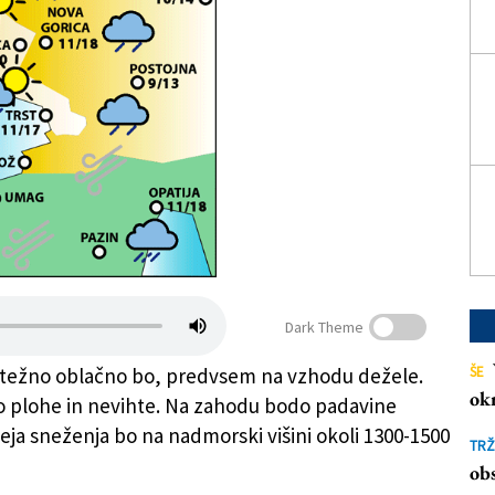
Dark Theme
ŠE
etežno oblačno bo, predvsem na vzhodu dežele.
ok
 plohe in nevihte. Na zahodu bodo padavine
Meja sneženja bo na nadmorski višini okoli 1300-1500
TRŽ
obs