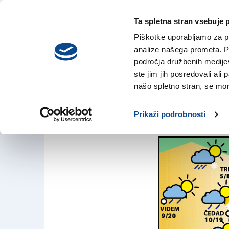
Ta spletna stran vsebuje 
VREME
četrtek,
DANES
Piškotke uporabljamo za pr
6. avgusta 2026
analize našega prometa. Po
področja družbenih medijev,
ste jim jih posredovali ali 
VREME
našo spletno stran, se mora
Sobota, 16. maja 
Prikaži podrobnosti
SPLETNO UREDNIŠTVO
|
15. maj 2026 | 0:01