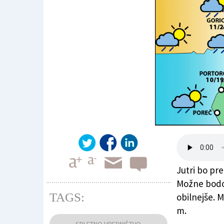
Jutri bo pr
Možne bodo
TAGS:
obilnejše. 
m.