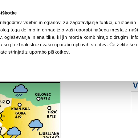
piškotke
ilagoditev vsebin in oglasov, za zagotavljanje funkcij družbenih 
leg tega delimo informacije o vaši uporabi našega mesta z našim
NOVICE
TRŽAŠKA
GORIŠKA
KULTURA
ŠPORT
ŠE
 oglaševanja in analitike, ki jih morda kombinirajo z drugimi inf
pa so jih zbrali skozi vašo uporabo njihovih storitev. Če želite še 
te strinjati z uporabo piškotkov.
2026
V