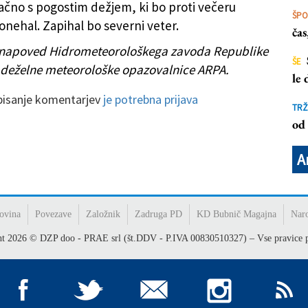
lačno s pogostim dežjem, ki bo proti večeru
ŠP
nehal. Zapihal bo severni veter.
ča
napoved Hidrometeorološkega zavoda Republike
ŠE
n deželne meteorološke opazovalnice ARPA.
le
 pisanje komentarjev
je potrebna prijava
TRŽ
od 
A
ovina
Povezave
Založnik
Zadruga PD
KD Bubnič Magajna
Nar
ht
2026
© DZP doo - PRAE srl (št.DDV - P.IVA 00830510327) – Vse pravice p