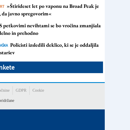
»Štirideset let po vzponu na Broad Peak je
ORT
s, da javno spregovorim«
S petkovimi nevihtami se bo vročina zmanjšala
 delno in prehodno
Policisti izsledili deklico, ki se je oddaljila
AŠKA
staršev
nkete
očnine
GDPR
Cookie
ridržane