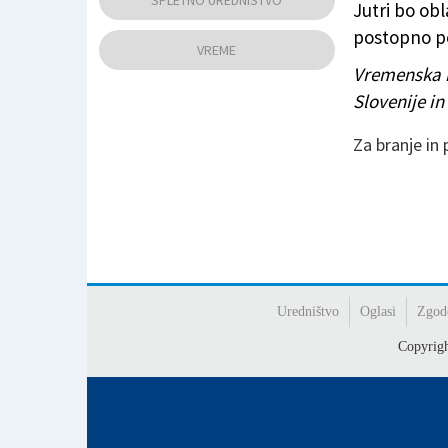
SPLETNO UREDNIŠTVO
Jutri bo ob
postopno po
VREME
Vremenska 
Slovenije i
Za branje in
Uredništvo
Oglasi
Zgod
Copyrig