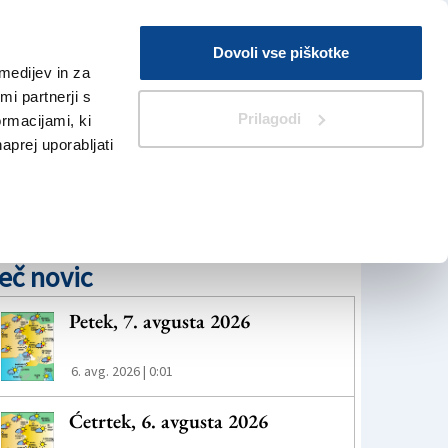
Prijava
Dovoli vse piškotke
medijev in za
Iskanje
V Kioskih
i partnerji s
Prilagodi
ormacijami, ki
naprej uporabljati
eč novic
Petek, 7. avgusta 2026
6. avg. 2026 | 0:01
Ćetrtek, 6. avgusta 2026