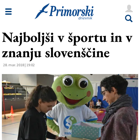
Novice
Tržaška
Najboljši v športu in v
Goriška
znanju slovenščine
Kultura
Šport
28. mar. 2018 | 19:02
Še
Vreme
V Kioskih
Uredništvo
Oglasi