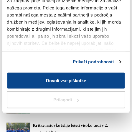
za zagotavljanje funkcij družbenih medijev in za analize
našega prometa. Poleg tega delimo informacije o vaši
uporabi našega mesta z našimi partnerji s področja
družbenih medijev, oglaševanja in analitike, ki jih morda
kombinirajo z drugimi informacijami, ki ste jim jih
posredovali ali pa so jih zbrali skozi vašo uporabo
njihovih storitev. Če želite še naprej uporabljati našo
Več novic
spletno stran, se morate strinjati z uporabo piškotkov.
Nogometaši Triestine dobili nasprotnike v D-ligi
Prikaži podrobnosti
6. avg. 2026 | 20:25
SPLETNO UREDNIŠTVO |
Dovoli vse piškotke
Trebensko igrišče bo ostalo v domačih rokah
Prilagodi
6. avg. 2026 | 12:20
SPLETNO UREDNIŠTVO |
Kriške lastovke želijo leteti visoko tudi v 2.