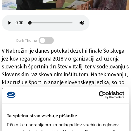
Založnik
Zadruga PD
Naročnine
Dark Theme
V Nabrežini je danes potekal deželni finale Šolskega
jezikovnega poligona 2018 v organizaciji Združenja
Najboljši v športu in v znanju slovenščine
slovenskih športnih društev v Italiji ter v sodelovanju s
Slovenskim raziskovalnim inštitutom. Na tekmovanju,
ki združuje šport in znanje slovenskega jezika, so po
lanskem zmagoslavju NSŠ Frana Levstika s Proseka
bili letos najboljši dijaki NSŠ Ivana Cankarja pri Sv.
Jakobu v Trstu. Drugi so bili lanski zmagovalci, tretji
pa dijaki NSŠ Simona Gregorčiča iz Doline.
Ta spletna stran vsebuje piškotke
Piškotke uporabljamo za prilagoditev vsebin in oglasov,
Za branje in pisanje komentarjev
je potrebna prijava