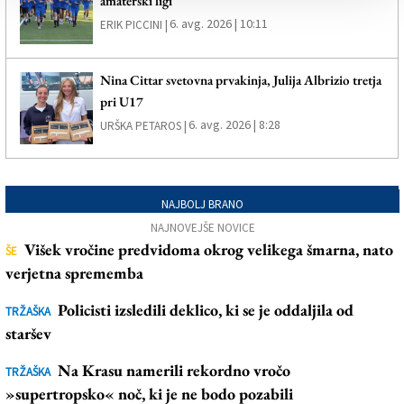
amaterski ligi
6. avg. 2026 | 10:11
ERIK PICCINI |
Nina Cittar svetovna prvakinja, Julija Albrizio tretja
pri U17
6. avg. 2026 | 8:28
URŠKA PETAROS |
NAJBOLJ BRANO
NAJNOVEJŠE NOVICE
Višek vročine predvidoma okrog velikega šmarna, nato
ŠE
verjetna sprememba
Policisti izsledili deklico, ki se je oddaljila od
TRŽAŠKA
staršev
Na Krasu namerili rekordno vročo
TRŽAŠKA
»supertropsko« noč, ki je ne bodo pozabili