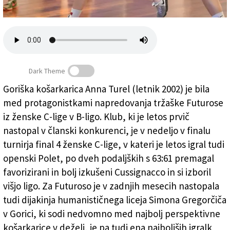
Založnik
Zadruga PD
Naročnine
Dark Theme
Goriška košarkarica Anna Turel (letnik 2002) je bila
med protagonistkami napredovanja tržaške Futurose
Po napredovanju razmišlja o EP
iz ženske C-lige v B-ligo. Klub, ki je letos prvič
nastopal v članski konkurenci, je v nedeljo v finalu
turnirja final 4 ženske C-lige, v kateri je letos igral tudi
openski Polet, po dveh podaljških s 63:61 premagal
favorizirani in bolj izkušeni Cussignacco in si izboril
višjo ligo. Za Futuroso je v zadnjih mesecih nastopala
tudi dijakinja humanističnega liceja Simona Gregorčiča
v Gorici, ki sodi nedvomno med najbolj perspektivne
košarkarice v deželi, je pa tudi ena najboljših igralk