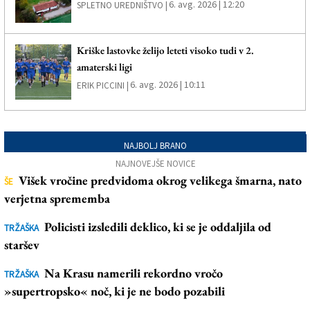
6. avg. 2026 | 12:20
SPLETNO UREDNIŠTVO |
Kriške lastovke želijo leteti visoko tudi v 2.
amaterski ligi
6. avg. 2026 | 10:11
ERIK PICCINI |
NAJBOLJ BRANO
NAJNOVEJŠE NOVICE
Višek vročine predvidoma okrog velikega šmarna, nato
ŠE
verjetna sprememba
Policisti izsledili deklico, ki se je oddaljila od
TRŽAŠKA
staršev
Na Krasu namerili rekordno vročo
TRŽAŠKA
»supertropsko« noč, ki je ne bodo pozabili