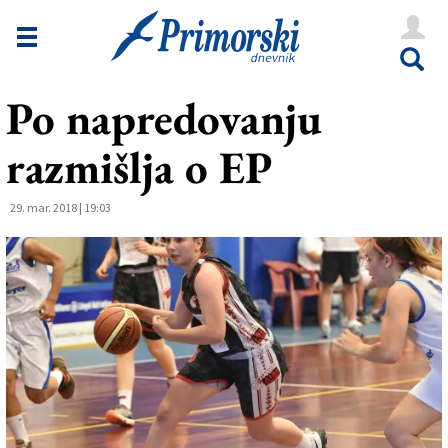
Novice
Tržaška
Po napredovanju
Goriška
razmišlja o EP
Kultura
Šport
29. mar. 2018 | 19:03
Še
Vreme
V Kioskih
Uredništvo
Oglasi