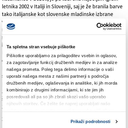
letnika 2002 v Italiji in Sloveniji, saj je že branila barve
tako italijanske kot slovenske mladinske izbrane
vrste.
»Futurosi sem se pridružila na začetku letošnje
sezone. Sprva smo načrtovali, da bom za tržaški klub
igrala v mladinskih starostnih kategorijah do 16 in 18
Ta spletna stran vsebuje piškotke
let, domenjeno pa je bilo tudi, da bi trenirala s
Piškotke uporabljamo za prilagoditev vsebin in oglasov,
člansko ekipo Reyerja iz Benetk, ki nastopa v A2-ligi.
za zagotavljanje funkcij družbenih medijev in za analize
Naposled se je nekaj zataknilo pri izpisnici, tako da
našega prometa. Poleg tega delimo informacije o vaši
sem v zadnjih mesecih igrala s Futuroso tudi v C-ligi,«
uporabi našega mesta z našimi partnerji s področja
poudarja Turelova, ki se je sredi marca udeležila
družbenih medijev, oglaševanja in analitike, ki jih morda
kombinirajo z drugimi informacijami, ki ste jim jih
zbirnega treninga italijanske izbrane vrste in sodi v
posredovali ali pa so jih zbrali skozi vašo uporabo
štiriindvajseterico kandidatk za letošnje EP, ki bo med
njihovih storitev. Če želite še naprej uporabljati našo
17. in 25. avgustom v Kaunasu.
spletno stran, se morate strinjati z uporabo piškotkov.
Za branje in pisanje komentarjev
je potrebna prijava
Prikaži podrobnosti