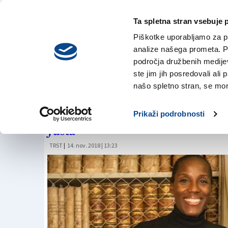
Ta spletna stran vsebuje 
VREME
petek,
DANES
Piškotke uporabljamo za pr
17. julija 2026
analize našega prometa. Po
področja družbenih medijev,
ste jim jih posredovali ali 
Tek gradov tudi s
našo spletno stran, se mora
V nedeljo desetkilometrski tek 
Prikaži podrobnosti
Justa
TRST
|
14. nov. 2018 | 13:23