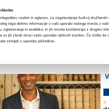
piškotke
ilagoditev vsebin in oglasov, za zagotavljanje funkcij družbenih 
leg tega delimo informacije o vaši uporabi našega mesta z našim
NOVICE
TRŽAŠKA
GORIŠKA
KULTURA
ŠPORT
ŠE
 oglaševanja in analitike, ki jih morda kombinirajo z drugimi inf
pa so jih zbrali skozi vašo uporabo njihovih storitev. Če želite še 
 Fiono May
te strinjati z uporabo piškotkov.
od Miramarskega gradu do gradu sv.
V
ŠE
ok