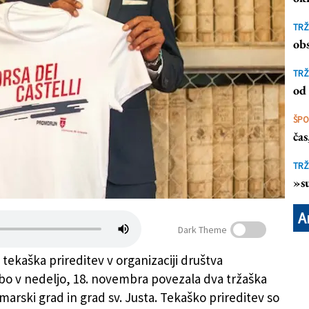
TRŽ
obs
TRŽ
od 
ŠP
ča
TRŽ
»su
A
Dark Theme
tekaška prireditev v organizaciji društva
o v nedeljo, 18. novembra povezala dva tržaška
marski grad in grad sv. Justa. Tekaško prireditev so