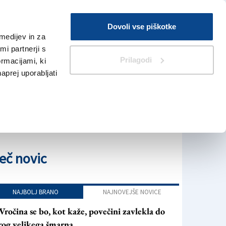
Prijava
Dovoli vse piškotke
medijev in za
Iskanje
V Kioskih
i partnerji s
Prilagodi
ormacijami, ki
naprej uporabljati
eč novic
NAJBOLJ BRANO
NAJNOVEJŠE NOVICE
Vročina se bo, kot kaže, povečini zavlekla do
rog velikega šmarna