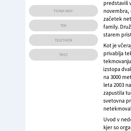
predstavili
Fiona May in predsednik društva Promorun 
novembra, o
FIONA MAY
začetek ne
TEK
family. Druž
starem prist
TELETHON
Kot je včer
privablja te
TRST
tekmovanju 
izstopa dvak
na 3000 met
leta 2003 na
zapustila t
svetovna pr
netekmoval
Uvod v nede
kjer so orga