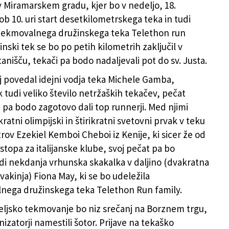
 v Miramarskem gradu, kjer bo v nedeljo, 18.
Michele Gamba
b 10. uri start desetkilometrskega teka in tudi
tekmovalnega družinskega teka Telethon run
inski tek se bo po petih kilometrih zaključil v
anišču, tekači pa bodo nadaljevali pot do sv. Justa.
aj povedal idejni vodja teka Michele Gamba,
k tudi veliko število netržaških tekačev, pečat
pa bodo zagotovo dali top runnerji. Med njimi
ratni olimpijski in štirikratni svetovni prvak v teku
rov Ezekiel Kemboi Cheboi iz Kenije, ki sicer že od
stopa za italijanske klube, svoj pečat pa bo
udi nekdanja vrhunska skakalka v daljino (dvakratna
vakinja) Fiona May, ki se bo udeležila
nega družinskega teka Telethon Run family.
ljsko tekmovanje bo niz srečanj na Borznem trgu,
nizatorji namestili šotor. Prijave na tekaško