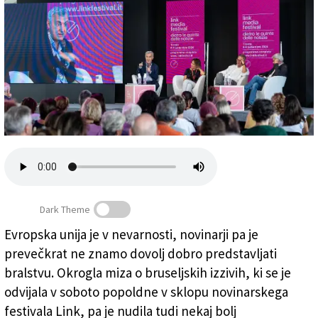
Založnik
Zadruga PD
Naročnine
Dark Theme
Evropska unija je v nevarnosti, novinarji pa je
Z leve Marco Zatterin, Agnese Pini, Donato Bendicenti
prevečkrat ne znamo dovolj dobro predstavljati
in moderator Eric Jozsef (TEDESCHI/FOTODAMJ@N)
bralstvu. Okrogla miza o bruseljskih izzivih, ki se je
odvijala v soboto popoldne v sklopu novinarskega
festivala Link, pa je nudila tudi nekaj bolj