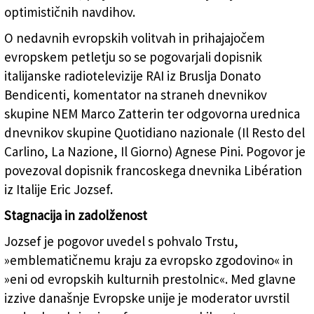
optimističnih navdihov.
O nedavnih evropskih volitvah in prihajajočem
evropskem petletju so se pogovarjali dopisnik
italijanske radiotelevizije RAI iz Bruslja Donato
Bendicenti, komentator na straneh dnevnikov
skupine NEM Marco Zatterin ter odgovorna urednica
dnevnikov skupine Quotidiano nazionale (Il Resto del
Carlino, La Nazione, Il Giorno) Agnese Pini. Pogovor je
povezoval dopisnik francoskega dnevnika Libération
iz Italije Eric Jozsef.
Stagnacija in zadolženost
Jozsef je pogovor uvedel s pohvalo Trstu,
»emblematičnemu kraju za evropsko zgodovino« in
»eni od evropskih kulturnih prestolnic«. Med glavne
izzive današnje Evropske unije je moderator uvrstil