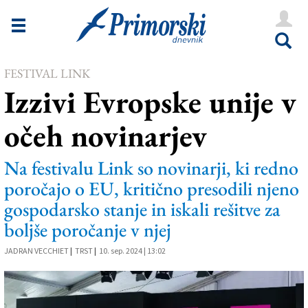
Novice
Tržaška
FESTIVAL LINK
Goriška
Izzivi Evropske unije v
Kultura
očeh novinarjev
Šport
Še
Na festivalu Link so novinarji, ki redno
poročajo o EU, kritično presodili njeno
Vreme
gospodarsko stanje in iskali rešitve za
V Kioskih
boljše poročanje v njej
JADRAN VECCHIET
|
TRST
|
10. sep. 2024 | 13:02
Uredništvo
Oglasi