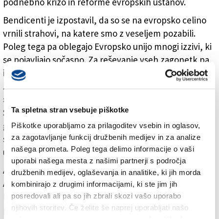
podnebno krizo in reforme evropskih ustanov.
Bendicenti je izpostavil, da so se na evropsko celino
vrnili strahovi, na katere smo z veseljem pozabili.
Poleg tega pa oblegajo Evropsko unijo mnogi izzivi, ki
se pojavljajo sočasno. Za reševanje vseh zagonetk pa
imajo evropske ustanove sorazmerno malo denarja.
Zatterin je delil Bendicentijevo pesimistično oceno.
»Smo v veliki nevarnosti, a tako nepozorni,« je dejal.
Ta spletna stran vsebuje piškotke
Skrbi ga predvsem ekonomska stagnacija, saj
gospodarstvo ne rase, zadolženost pa je velika. »Ne
Piškotke uporabljamo za prilagoditev vsebin in oglasov,
za zagotavljanje funkcij družbenih medijev in za analize
smemo biti brezbrižni ali se ustrašiti, moramo
našega prometa. Poleg tega delimo informacije o vaši
ukrepati,« je še dejal.
uporabi našega mesta z našimi partnerji s področja
Agnese Pini je uvodoma primerjala vodjo turingijske
družbenih medijev, oglaševanja in analitike, ki jih morda
Alternative für Deutschland Björna Höckeja z ligašem
kombinirajo z drugimi informacijami, ki ste jim jih
Robertom Vannaccijem, češ da uporabljata iste
posredovali ali pa so jih zbrali skozi vašo uporabo
njihovih storitev. Če želite še naprej uporabljati našo
parole. »In prejemata plazove glasov,« je dejala z
spletno stran, se morate strinjati z uporabo piškotkov.