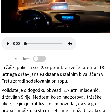
Založnik
Zadruga PD
Naročnine
Dark Theme
Tržaški policisti so 12. septembra zvečer aretirali 18-
letnega državljana Pakistana s stalnim bivališčem v
Policija, fotografija je simbolična (ARHIV)
Trstu zaradi sodelovanja pri ropu.
Policiste je o dogodku obvestil 27-letni mladenič,
državljan Sirije. Medtem ko so nadzorovali tržaške
ulice, se jim je približal in jim povedal, da sta ga
oropala moška, ki sta pri sebi imela nož. Ustavila sta