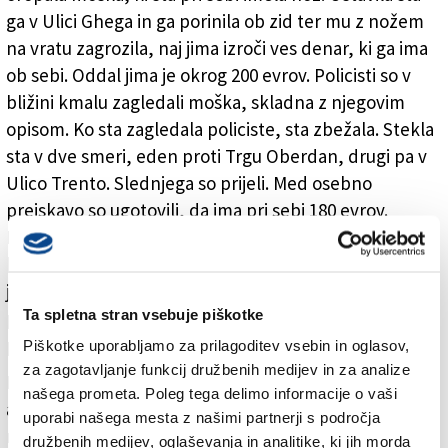
ga v Ulici Ghega in ga porinila ob zid ter mu z nožem
na vratu zagrozila, naj jima izroči ves denar, ki ga ima
ob sebi. Oddal jima je okrog 200 evrov. Policisti so v
bližini kmalu zagledali moška, skladna z njegovim
opisom. Ko sta zagledala policiste, sta zbežala. Stekla
sta v dve smeri, eden proti Trgu Oberdan, drugi pa v
Ulico Trento. Slednjega so prijeli. Med osebno
preiskavo so ugotovili, da ima pri sebi 180 evrov.
Pospremili so ga v policijske prostore pri Sveti Soboti,
kjer je bil vznemirjen in ni sodeloval s policisti. Z nogo
je med drugim večkrat udaril v zaščitno stekleno
Ta spletna stran vsebuje piškotke
pregrado in jo razbil. Ovadili so ga zato tudi zaradi
poškodovanja tuje lastnine v oteževalnih okoliščinah.
Piškotke uporabljamo za prilagoditev vsebin in oglasov,
za zagotavljanje funkcij družbenih medijev in za analize
Moškega so skladno z navodili državnega tožilca
našega prometa. Poleg tega delimo informacije o vaši
aretirali in pospremili v tržaški zapor, kjer bo na
uporabi našega mesta z našimi partnerji s področja
razpolago sodni oblasti. Ker gre za nevarno osebo,
družbenih medijev, oglaševanja in analitike, ki jih morda