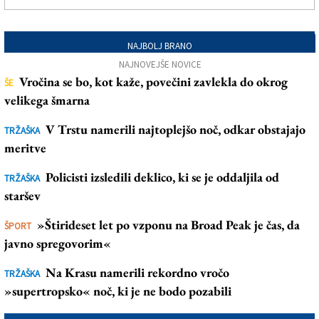
NAJBOLJ BRANO
NAJNOVEJŠE NOVICE
Vročina se bo, kot kaže, povečini zavlekla do okrog
ŠE
velikega šmarna
V Trstu namerili najtoplejšo noč, odkar obstajajo
TRŽAŠKA
meritve
Policisti izsledili deklico, ki se je oddaljila od
TRŽAŠKA
staršev
»Štirideset let po vzponu na Broad Peak je čas, da
ŠPORT
javno spregovorim«
Na Krasu namerili rekordno vročo
TRŽAŠKA
»supertropsko« noč, ki je ne bodo pozabili