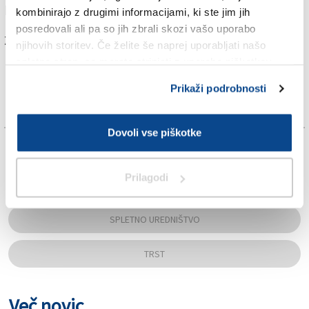
bodo zoper njega izdali ustrezen preventivni ukrep.
kombinirajo z drugimi informacijami, ki ste jim jih
posredovali ali pa so jih zbrali skozi vašo uporabo
Za branje in pisanje komentarjev
je potrebna prijava
njihovih storitev. Če želite še naprej uporabljati našo
spletno stran, se morate strinjati z uporabo piškotkov.
Prikaži podrobnosti
Dovoli vse piškotke
TAGS:
Prilagodi
KRONIKA
SPLETNO UREDNIŠTVO
TRST
Več novic