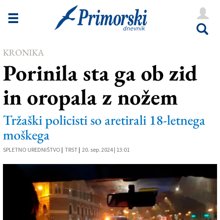
Novice
Tržaška
KRONIKA
Goriška
Porinila sta ga ob zid
Kultura
in oropala z nožem
Šport
Še
Tržaški policisti so aretirali 18-letnega
moškega
Vreme
SPLETNO UREDNIŠTVO
|
TRST
|
20. sep. 2024 | 13:01
V Kioskih
Uredništvo
Oglasi