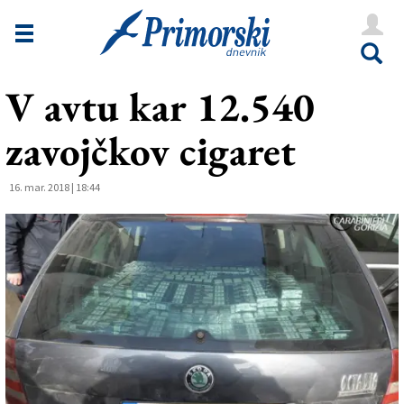
Novice
Tržaška
V avtu kar 12.540
Goriška
zavojčkov cigaret
Kultura
Šport
16. mar. 2018 | 18:44
Še
Vreme
V Kioskih
Uredništvo
Oglasi