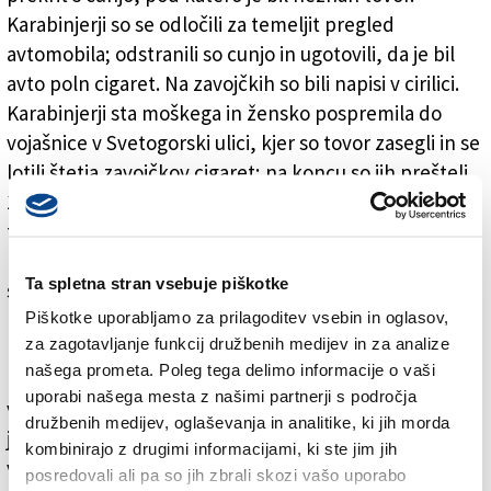
Karabinjerji so se odločili za temeljit pregled
avtomobila; odstranili so cunjo in ugotovili, da je bil
avto poln cigaret. Na zavojčkih so bili napisi v cirilici.
Karabinjerji sta moškega in žensko pospremila do
vojašnice v Svetogorski ulici, kjer so tovor zasegli in se
lotili štetja zavojčkov cigaret; na koncu so jih prešteli
12.540. Karabinjerji so na pomoč poklicali tudi
finančne stražnike, ki so pristojni za prekrške na
področju tihotapljenja tobačnih izdelkov. Finančni
Ta spletna stran vsebuje piškotke
stražniki so s seboj pripeljali službenega psa, s
katerim so preverili, ali so v avtomobilu tudi mamila;
Piškotke uporabljamo za prilagoditev vsebin in oglasov,
za zagotavljanje funkcij družbenih medijev in za analize
pes med preverjanjem ni zavohal opojnih substanc.
našega prometa. Poleg tega delimo informacije o vaši
Karabinjerji so ugotovili, da so bile cigarete skrite tudi
uporabi našega mesta z našimi partnerji s področja
vmesne prostore vrat in celo znotraj sedežev. Skupno
družbenih medijev, oglaševanja in analitike, ki jih morda
je bilo v avtomobilu okrog 250 kilogramov tobaka. V
kombinirajo z drugimi informacijami, ki ste jim jih
vozilu so karabinjerji našli še več mobilnih telefonov,
posredovali ali pa so jih zbrali skozi vašo uporabo