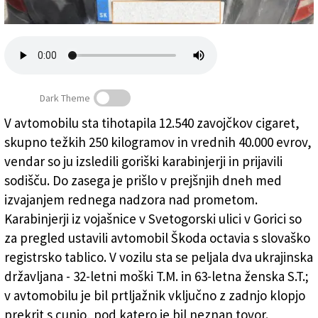
Založnik
Zadruga PD
Naročnine
Dark Theme
V avtomobilu sta tihotapila 12.540 zavojčkov cigaret,
skupno težkih 250 kilogramov in vrednih 40.000 evrov,
V avtu kar 12.540 zavojčkov cigaret
vendar so ju izsledili goriški karabinjerji in prijavili
sodišču. Do zasega je prišlo v prejšnjih dneh med
izvajanjem rednega nadzora nad prometom.
Karabinjerji iz vojašnice v Svetogorski ulici v Gorici so
za pregled ustavili avtomobil Škoda octavia s slovaško
registrsko tablico. V vozilu sta se peljala dva ukrajinska
državljana - 32-letni moški T.M. in 63-letna ženska S.T.;
v avtomobilu je bil prtljažnik vključno z zadnjo klopjo
prekrit s cunjo, pod katero je bil neznan tovor.