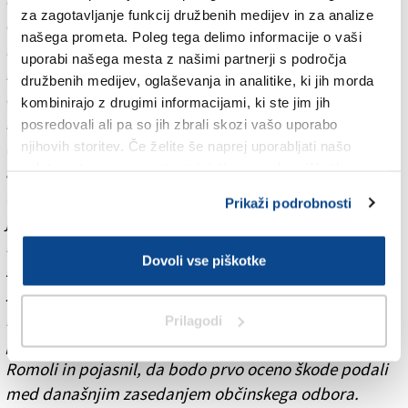
odpravi posledic neurja priskočilo na pomoč tudi več
za zagotavljanje funkcij družbenih medijev in za analize
ekip civilne zaščite
našega prometa. Poleg tega delimo informacije o vaši
Po nevihti se je začelo ocenjevanje škode. Po mestu je
uporabi našega mesta z našimi partnerji s področja
bilo mogoče opaziti številne avtomobiliste, ki so si
družbenih medijev, oglaševanja in analitike, ki jih morda
ogledovali udarce na svojih vozilih. Včerajšnje nevihte
kombinirajo z drugimi informacijami, ki ste jim jih
ne bodo pozabili niti lastniki avtomobilskih salonov iz
posredovali ali pa so jih zbrali skozi vašo uporabo
ulice Terza armata; toča se ni usmilila niti ene
njihovih storitev. Če želite še naprej uporabljati našo
spletno stran, se morate strinjati z uporabo piškotkov.
avtomobilske znamke in po vrsti poškodovala razne
toyote, fiate, renaulte, hyundaye in druge. Večina vozil
Prikaži podrobnosti
je imela poškodovano streho in sprednji pokrov,
nekaterim pa je toča razbila tudi reflektorje.
Dovoli vse piškotke
Župan Ettore Romoli je napovedal, da bo uprava
zaprosila deželo za razglasitev izrednega stanja, saj je
bila škoda ogromna. »Deželo bomo prosili, da naj
Prilagodi
pomaga pri odpravi posledic ujme,« je poudaril
Romoli in pojasnil, da bodo prvo oceno škode podali
med današnjim zasedanjem občinskega odbora.