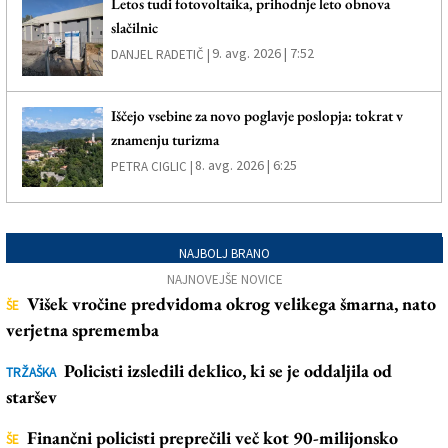
Letos tudi fotovoltaika, prihodnje leto obnova
slačilnic
9. avg. 2026 | 7:52
DANJEL RADETIČ |
Iščejo vsebine za novo poglavje poslopja: tokrat v
znamenju turizma
8. avg. 2026 | 6:25
PETRA CIGLIC |
NAJBOLJ BRANO
NAJNOVEJŠE NOVICE
Višek vročine predvidoma okrog velikega šmarna, nato
ŠE
verjetna sprememba
Policisti izsledili deklico, ki se je oddaljila od
TRŽAŠKA
staršev
Finančni policisti preprečili več kot 90-milijonsko
ŠE