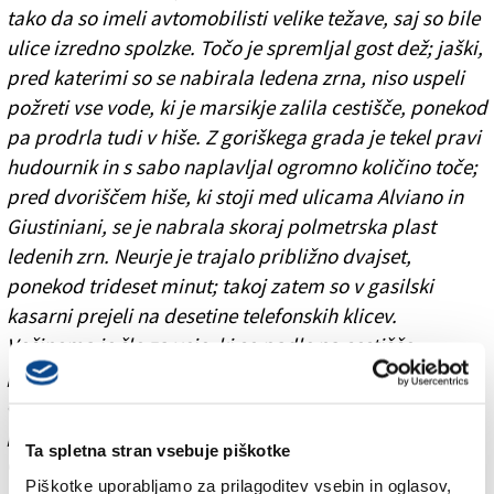
tako da so imeli avtomobilisti velike težave, saj so bile
ulice izredno spolzke. Točo je spremljal gost dež; jaški,
pred katerimi so se nabirala ledena zrna, niso uspeli
požreti vse vode, ki je marsikje zalila cestišče, ponekod
pa prodrla tudi v hiše. Z goriškega grada je tekel pravi
hudournik in s sabo naplavljal ogromno količino toče;
pred dvoriščem hiše, ki stoji med ulicama Alviano in
Giustiniani, se je nabrala skoraj polmetrska plast
ledenih zrn. Neurje je trajalo približno dvajset,
ponekod trideset minut; takoj zatem so v gasilski
kasarni prejeli na desetine telefonskih klicev.
Večinoma je šlo za veje, ki so padle na cestišče,
ponekod je voda zalila kleti in poškodovala električna
omrežja. Ker se je v žlebovih nabrala toča, je voda
prodrla v poslopje Fundacije Goriške hranilnice v ulici
Ta spletna stran vsebuje piškotke
Carducci in poškodovala strop. Gasilcem je pri
Piškotke uporabljamo za prilagoditev vsebin in oglasov,