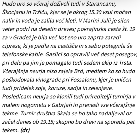
Hudo uro so včeraj doživeli tudi v Štarancanu,
Škocjanu in Tržiču, kjer se je okrog 15.30 vsul močan
naliv in voda je zalila več kleti. V Marini Julii je silen
veter podrl na desetin dreves; pokrajinska cesta št. 19
za v Gradež je bila več kot eno uro zaprta zaradi
ciprese, ki je padla na cestišče in s sabo potegnila še
telefonske kable. Gasilci so opravili več deset posegov,
pri delu pa jim je pomagalo tudi sedem ekip iz Trsta.
Včerajšnja neurja niso zajela Brd, medtem ko so hudo
poškodovala vinograde pri Fossalonu, kjer je uničen
tudi pridelek soje, koruze, sadja in zelenjave.
Posledicam neurja so klonili tudi prireditelji turnirja v
malem nogometu v Gabrjah in prenesli vse včerajšnje
tekme. Turnir društva Skala se bo tako nadaljeval oz.
začel danes ob 19.15; skupno bo drevi na sporedu pet
tekem.
(dr)