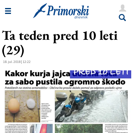
Novice
Tržaška
Ta teden pred 10 leti
Goriška
(29)
Kultura
Šport
18. jul. 2018 | 12:22
Še
Vreme
V Kioskih
Uredništvo
Oglasi