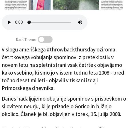
Založnik
Zadruga PD
Naročnine
Dark Theme
V slogu ameriškega #throwbackthursday oziroma
četrtkovega »obujanja spominov iz preteklosti« v
Ta teden pred 10 leti (29)
novem letu na spletni strani vsak četrtek objavljamo
kako vsebino, ki smo jo v istem tednu leta 2008 - pred
točno desetimi leti - objavili v tiskani izdaji
Primorskega dnevnika.
Danes nadaljujemo obujanje spominov s prispevkom o
silovitem neurju, ki je prizadelo Gorico in bližnjo
okolico. Članek je bil objavljen v torek, 15. julija 2008.