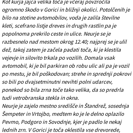
Kot kurja jajca velika toča je včeraj povzročila
ogromno škodo v Gorici in bližnji okolici. Potolčenih je
bilo na stotine avtomobilov, voda je zalila številne
kleti, scefrano listje dreves in drugih rastlin pa je
popolnoma prekrilo ceste in ulice. Neurje se je
razbesnelo nad mestom okrog 12.40; najprej se je ulil
dež, takoj zatem je začela padati toča, ki je klestila
vejevje in silovito trkala po vozilih. Domala vsak
avtomobil, ki je bil parkiran ob robu ulic ali pa je vozil
po mestu, je bil poškodovan; strehe in sprednji pokrovi
so bili po dvajsetminutni nevihti polni udarcev,
ponekod so bila zrna toče tako velika, da so predrla
tudi vetrobranska stekla in okna.
Neurje je zajelo mestno središče in Štandrež, sosednja
Šempeter in Vrtojbo, medtem ko je le delno oplazilo
Pevmo, Podgoro in Sovodnje, kjer je padlo le nekaj
lednih zrn. V Gorici je toča oklestila vse drevorede,