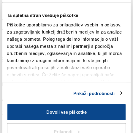
Sovodnjah in gradnja vrtca, ki se dokončuje v teh
mesecih. Za letošnje leto so finansirali javna dela v
Ta spletna stran vsebuje piškotke
višini enega milijona evrov, ki bodo med drugim
Piškotke uporabljamo za prilagoditev vsebin in oglasov,
zadevala protipotresni poseg na občinski stavbi,
za zagotavljanje funkcij družbenih medijev in za analize
postavitev fotovoltaičnega sistema na občinski
našega prometa. Poleg tega delimo informacije o vaši
telovadnici in na slačilnicah ob nogometnem igrišču,
uporabi našega mesta z našimi partnerji s področja
protipožarno ureditev telovadnice, nakup novega
družbenih medijev, oglaševanja in analitike, ki jih morda
šolskega avtobusa in ureditev zgodovinske poti na
kombinirajo z drugimi informacijami, ki ste jim jih
Brestovcu. Z družbo ANAS načrtujejo tudi izgradnjo
posredovali ali pa so jih zbrali skozi vašo uporabo
njihovih storitev. Če želite še naprej uporabljati našo
treh krožišč na državni cesti št. 55 v Gabrjah, pri Rupi
spletno stran, se morate strinjati z uporabo piškotkov.
in mejnem prehodu v Mirnu. Kot je pojasnil župan
Luca Pisk, so v tem mandatu tudi veliko vlagali v
Prikaži podrobnosti
čezmejno sodelovanje.
Za branje in pisanje komentarjev
je potrebna prijava
Dovoli vse piškotke
Prilagodi