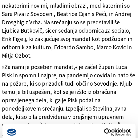
nekaterimi novimi, mladimi obrazi, med katerimi so
Sara Piva iz Sovodenj, Beatrice Cijan s Peči, in Andrej
Drosghig z Vrha. Na srečanju so se predstavili še
Ljubica Butkovič, sicer sedanja odbornica za socialo,
Erik Figelj, ki zaključuje svoj mandat kot podžupan in
odbornik za kulturo, Edoardo Sambo, Marco Kovic in
Mitja Ozbot.
»Za nami je poseben mandat,« je začel župan Luca
Pisk in spomnil najprej na pandemijo covida in nato še
na požare, ki so prizadeli tudi občino Sovodnje. Kljub
temu je bil uspešen, kot se je izšlo iz obračuna
opravljenega dela, ki ga je Pisk podal na
ponedeljkovem srečanju. Izpeljali so številna javna
dela, ki so bila predvidena v prejšnjem upravnem
programu in načrtovana v zadnjem desetletju. Še
zlasti izstopata gradnja nove osnovne šole v