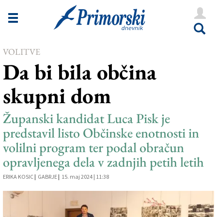
Novice
Tržaška
VOLITVE
Goriška
Da bi bila občina
Kultura
skupni dom
Šport
Še
Županski kandidat Luca Pisk je
predstavil listo Občinske enotnosti in
Vreme
volilni program ter podal obračun
V Kioskih
opravljenega dela v zadnjih petih letih
ERIKA KOSIC
|
GABRJE
|
15. maj 2024 | 11:38
Uredništvo
Oglasi