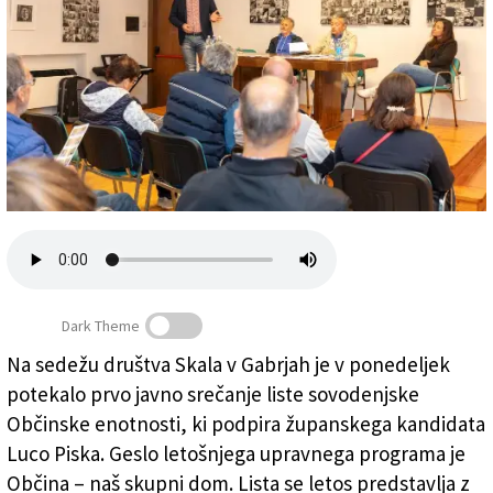
Založnik
Zadruga PD
Naročnine
Dark Theme
Na sedežu društva Skala v Gabrjah je v ponedeljek
Na prvem srečanju liste sovodenjske Občinske
potekalo prvo javno srečanje liste sovodenjske
enotnosti v Gabrjah (BUMBACA)
Občinske enotnosti, ki podpira županskega kandidata
Luco Piska. Geslo letošnjega upravnega programa je
Občina – naš skupni dom. Lista se letos predstavlja z