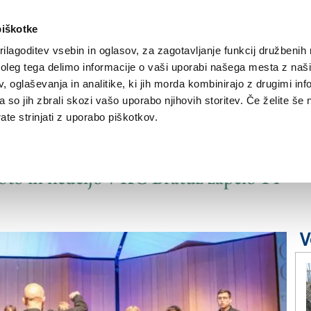
piškotke
ilagoditev vsebin in oglasov, za zagotavljanje funkcij družbenih 
leg tega delimo informacije o vaši uporabi našega mesta z našim
NOVICE
TRŽAŠKA
GORIŠKA
KULTURA
ŠPORT
ŠE
 oglaševanja in analitike, ki jih morda kombinirajo z drugimi inf
pa so jih zbrali skozi vašo uporabo njihovih storitev. Če želite še 
te strinjati z uporabo piškotkov.
di negovati tradicijo
oboto in nedeljo v KC Bratuž zapelo 14
V