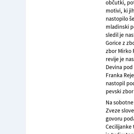
občutki, pot
motivi, ki j
nastopilo še
mladinski p
sledil je n
Gorice z zb
zbor Mirko 
revije je na
Devina pod 
Franka Reje
nastopil po
pevski zbor 
Na sobotnem
Zveze slove
govoru poda
Cecilijanke