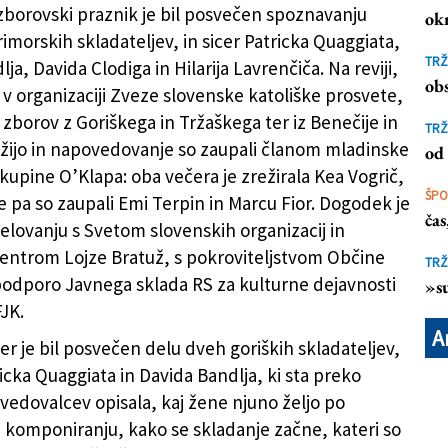
borovski praznik je bil posvečen spoznavanju
ok
imorskih skladateljev, in sicer Patricka Quaggiata,
(
TRŽ
ja, Davida Clodiga in Hilarija Lavrenčiča. Na reviji,
obs
a v organizaciji Zveze slovenske katoliške prosvete,
 zborov z Goriškega in Tržaškega ter iz Benečije in
TRŽ
žijo in napovedovanje so zaupali članom mladinske
od 
skupine O’Klapa: oba večera je zrežirala Kea Vogrič,
ŠP
 pa so zaupali Emi Terpin in Marcu Fior. Dogodek je
ča
delovanju s Svetom slovenskih organizacij in
entrom Lojze Bratuž, s pokroviteljstvom Občine
TRŽ
 podporo Javnega sklada RS za kulturne dejavnosti
»su
FJK.
A
er je bil posvečen delu dveh goriških skladateljev,
ricka Quaggiata in Davida Bandlja, ki sta preko
edovalcev opisala, kaj žene njuno željo po
n komponiranju, kako se skladanje začne, kateri so