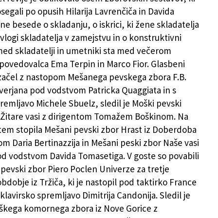
segali po opusih Hilarija Lavrenčiča in Davida
ne besede o skladanju, o iskrici, ki žene skladatelja
 vlogi skladatelja v zamejstvu in o konstruktivni
med skladatelji in umetniki sta med večerom
povedovalca Ema Terpin in Marco Fior. Glasbeni
 začel z nastopom Mešanega pevskega zbora F.B.
everjana pod vodstvom Patricka Quaggiata in s
premljavo Michele Sbuelz, sledil je Moški pevski
z Žitare vasi z dirigentom Tomažem Boškinom. Na
tem stopila Mešani pevski zbor Hrast iz Doberdoba
m Daria Bertinazzija in Mešani peski zbor Naše vasi
od vodstvom Davida Tomasetiga. V goste so povabili
 pevski zbor Piero Poclen Univerze za tretje
obdobje iz Tržiča, ki je nastopil pod taktirko France
 klavirsko spremljavo Dimitrija Candonija. Sledil je
škega komornega zbora iz Nove Gorice z