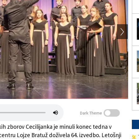
Dark Theme
kih zborov Cecilijanka je minuli konec tedna v
entru Lojze Bratuž doživela 64. izvedbo. Letošnji
ŠE