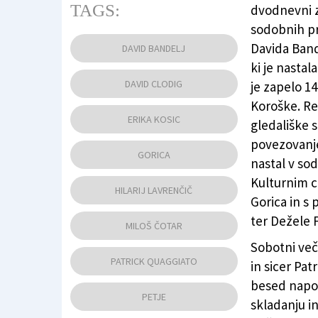
TAGS:
dvodnevni z
sodobnih pr
Nastop na Cecilijanki (BUMBACA)
Davida Bandl
DAVID BANDELJ
ki je nastal
DAVID CLODIG
je zapelo 14
Koroške. Re
ERIKA KOSIC
gledališke 
povezovanje
GORICA
nastal v so
Kulturnim c
HILARIJ LAVRENČIČ
Gorica in s
ter Dežele 
MILOŠ ČOTAR
Sobotni več
PATRICK QUAGGIATO
in sicer Pat
besed napov
PETJE
skladanju i