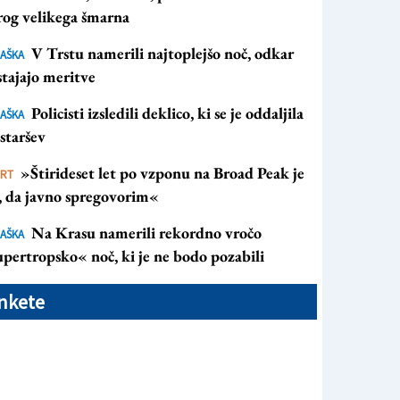
rog velikega šmarna
BUMBACA)
V Trstu namerili najtoplejšo noč, odkar
AŠKA
tajajo meritve
Policisti izsledili deklico, ki se je oddaljila
AŠKA
staršev
»Štirideset let po vzponu na Broad Peak je
ORT
s, da javno spregovorim«
Na Krasu namerili rekordno vročo
AŠKA
pertropsko« noč, ki je ne bodo pozabili
nkete