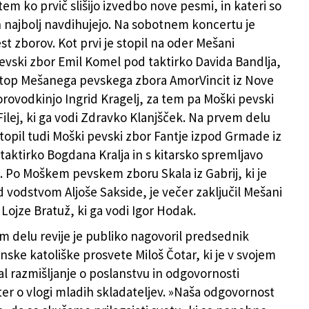
em ko prvič slišijo izvedbo nove pesmi, in kateri so
ih najbolj navdihujejo. Na sobotnem koncertu je
st zborov. Kot prvi je stopil na oder Mešani
evski zbor Emil Komel pod taktirko Davida Bandlja,
astop Mešanega pevskega zbora AmorVincit iz Nove
orovodkinjo Ingrid Kragelj, za tem pa Moški pevski
Filej, ki ga vodi Zdravko Klanjšček. Na prvem delu
stopil tudi Moški pevski zbor Fantje izpod Grmade iz
taktirko Bogdana Kralja in s kitarsko spremljavo
. Po Moškem pevskem zboru Skala iz Gabrij, ki je
d vodstvom Aljoše Sakside, je večer zaključil Mešani
Lojze Bratuž, ki ga vodi Igor Hodak.
 delu revije je publiko nagovoril predsednik
nske katoliške prosvete Miloš Čotar, ki je v svojem
l razmišljanje o poslanstvu in odgovornosti
 ter o vlogi mladih skladateljev. »Naša odgovornost