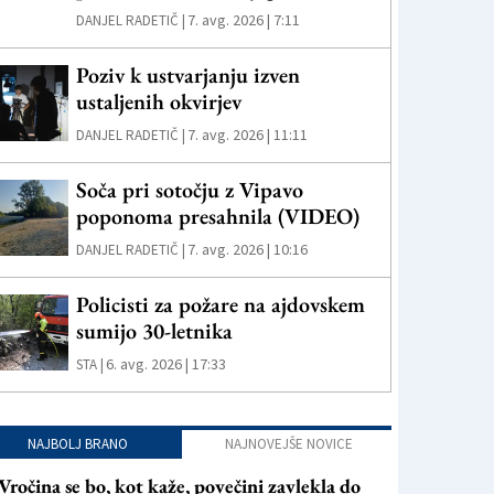
7. avg. 2026 | 7:11
DANJEL RADETIČ |
Poziv k ustvarjanju izven
ustaljenih okvirjev
7. avg. 2026 | 11:11
DANJEL RADETIČ |
Soča pri sotočju z Vipavo
poponoma presahnila (VIDEO)
7. avg. 2026 | 10:16
DANJEL RADETIČ |
Policisti za požare na ajdovskem
sumijo 30-letnika
6. avg. 2026 | 17:33
STA |
NAJBOLJ BRANO
NAJNOVEJŠE NOVICE
Vročina se bo, kot kaže, povečini zavlekla do