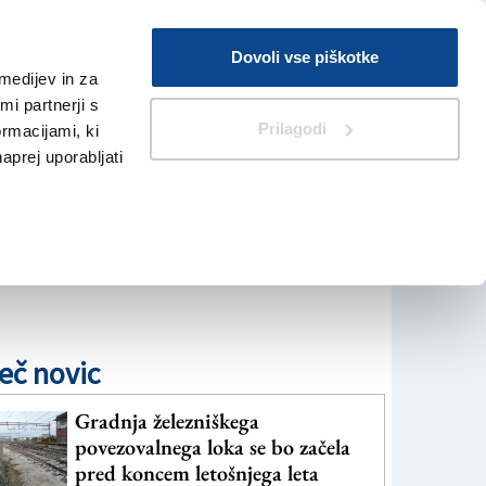
Prijava
Dovoli vse piškotke
medijev in za
Iskanje
V Kioskih
i partnerji s
Prilagodi
ormacijami, ki
naprej uporabljati
eč novic
Gradnja železniškega
povezovalnega loka se bo začela
pred koncem letošnjega leta