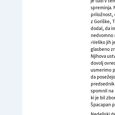
je tudi v te
spreminja. 
priložnost,
z Goriške, 
dodal, da im
nedvomno m
»Veliko jih 
glasbeno zna
Njihova ust
dovolj ovred
usmerimo pr
da posežejo 
predsednik 
spomnil na
ki je bil zb
Špacapan pr
Nedeljski de