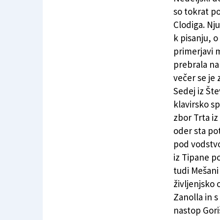
so tokrat po
Clodiga. Nju
k pisanju, o
primerjavi 
prebrala na
večer se je
Sedej iz Št
klavirsko s
zbor Trta i
oder sta po
pod vodstvo
iz Tipane p
tudi Mešani
življenjsko 
Zanolla in s
nastop Gori