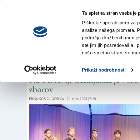
Ta spletna stran vsebuje 
VREME
petek,
DANES
Piškotke uporabljamo za pr
7. avgusta 2026
analize našega prometa. Po
področja družbenih medijev,
ste jim jih posredovali ali 
PETJE
našo spletno stran, se mora
Prilagajati se, a tu
Prikaži podrobnosti
Na 64. reviji Cecilijanka je v s
zborov
ERIKA KOSIC
|
GORICA
|
21. nov. 2023 | 7:19