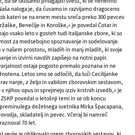
m, da se skušamo prilagajati svetu, ki se nenehno
Naša naloga je, da čuvamo in razvijamo dragoceno
 ob kateri se na enem mestu sreča preko 300 pevcev
Tržaške, Benečije in Koroške,« je povedal Čotar in
ajo vsako leto v gosteh tudi italijanske zbore, ki so
ost za medsebojno spoznavanje in sodelovanje.
je v našem prostoru, mladih in manj mladih, ki svoje
nje in izvirni navdih zapišejo na notni papir.
varjalnost ostaja pogosto premalo poznana in ne
notena. Letos smo se odločili, da luči Cecilijanke
av nanje, z željo in vabilom zborovskim sestavom,
v njihov opus in sprejmejo izziv krstnih izvedb,« je
ZSKP povedal o letošnji temi in se ob koncu
 preminulega deželnega svetnika Mirka Špacapana,
orovodja, skladatelj in pevec. Včeraj bi namreč
aznoval 70 let.
l revije je oblikovalo osem zborovskih sestavov, ki