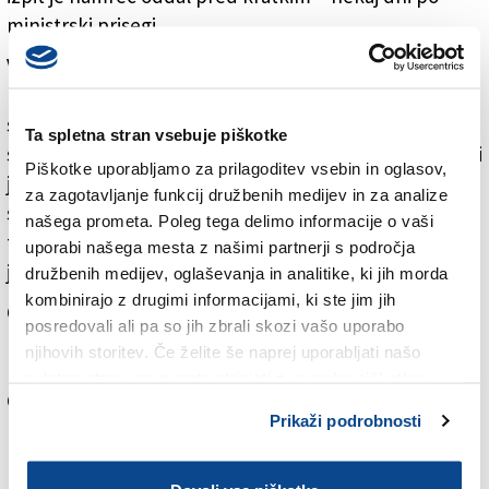
ministrski prisegi.
V enem izmed manj skrotovičenih pasusov svojega
nagovora se je malodane ustoličil za branitelja
svobode govora. »Menim, da ni zaman, če poudarim
Ta spletna stran vsebuje piškotke
svoje institucionalno poslanstvo ministra za kulturo, ki
Piškotke uporabljamo za prilagoditev vsebin in oglasov,
je dolžan in ima namen zastopati nedotakljivo
za zagotavljanje funkcij družbenih medijev in za analize
svobodo izražanja vsakršne oblike disenza, vključno s
našega prometa. Poleg tega delimo informacije o vaši
tisto, ki bi lahko bila uperjena proti vladi, za katero mi
uporabi našega mesta z našimi partnerji s področja
je v čast, da ji pripadam.«
družbenih medijev, oglaševanja in analitike, ki jih morda
kombinirajo z drugimi informacijami, ki ste jim jih
Čebelar je v četrtek sporočil, da sta bila tako kazen
posredovali ali pa so jih zbrali skozi vašo uporabo
kot zapisnik, s katerim sta mu karabinjerja očitala
njihovih storitev. Če želite še naprej uporabljati našo
prekršek, ki ga ni bilo, preklicana. Ni znano, če so
spletno stran, se morate strinjati z uporabo piškotkov.
Giulijeve besede prišle tudi do prizadevnih
Prikaži podrobnosti
karabinjerjev ali pa so sami sprevideli, da med
njihovimi pristojnostmi ni cenzorske.