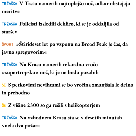
V Trstu namerili najtoplejšo noč, odkar obstajajo
TRŽAŠKA
meritve
Policisti izsledili deklico, ki se je oddaljila od
TRŽAŠKA
staršev
»Štirideset let po vzponu na Broad Peak je čas, da
ŠPORT
javno spregovorim«
Na Krasu namerili rekordno vročo
TRŽAŠKA
»supertropsko« noč, ki je ne bodo pozabili
S petkovimi nevihtami se bo vročina zmanjšala le delno
ŠE
in prehodno
Z višine 2300 so ga rešili s helikopterjem
ŠE
Na vzhodnem Krasu sta se v desetih minutah
TRŽAŠKA
vnela dva požara