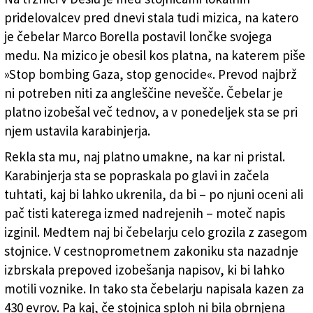
pridelovalcev pred dnevi stala tudi mizica, na katero
Založnik
je čebelar Marco Borella postavil lončke svojega
Zadruga PD
medu. Na mizico je obesil kos platna, na katerem piše
Naročnine
»Stop bombing Gaza, stop genocide«. Prevod najbrž
ni potreben niti za angleščine nevešče. Čebelar je
platno izobešal več tednov, a v ponedeljek sta se pri
njem ustavila karabinjerja.
Rekla sta mu, naj platno umakne, na kar ni pristal.
Karabinjerja sta se popraskala po glavi in začela
tuhtati, kaj bi lahko ukrenila, da bi – po njuni oceni ali
pač tisti katerega izmed nadrejenih – moteč napis
izginil. Medtem naj bi čebelarju celo grozila z zasegom
stojnice. V cestnoprometnem zakoniku sta nazadnje
izbrskala prepoved izobešanja napisov, ki bi lahko
motili voznike. In tako sta čebelarju napisala kazen za
430 evrov. Pa kaj, če stojnica sploh ni bila obrnjena