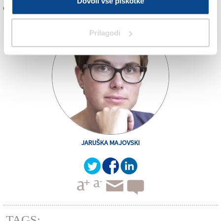
Dovoli vse piškotke
Če želite komentirati, morate biti
registrirani
Prilagodi
JARUŠKA MAJOVSKI
TAGS: