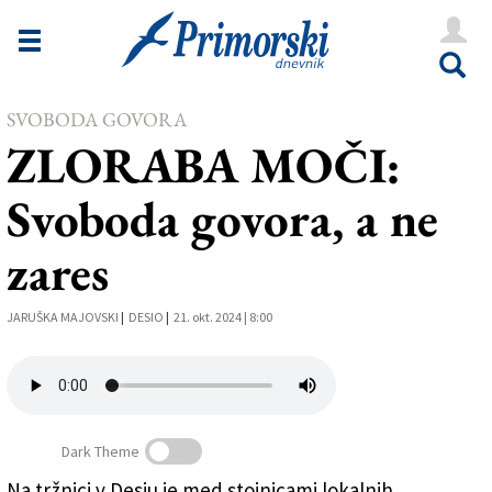
Novice
Tržaška
Goriška
SVOBODA GOVORA
ZLORABA MOČI:
Kultura
Svoboda govora, a ne
Šport
zares
Še
Vreme
JARUŠKA MAJOVSKI
|
DESIO
|
21. okt. 2024 | 8:00
V Kioskih
Uredništvo
Dark Theme
Oglasi
Na tržnici v Desiu je med stojnicami lokalnih