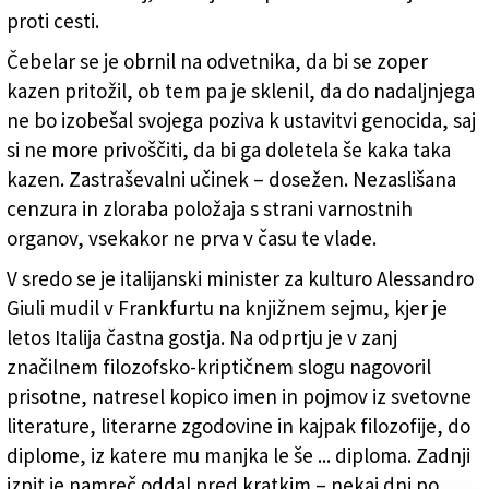
proti cesti.
Čebelar se je obrnil na odvetnika, da bi se zoper
kazen pritožil, ob tem pa je sklenil, da do nadaljnjega
ne bo izobešal svojega poziva k ustavitvi genocida, saj
si ne more privoščiti, da bi ga doletela še kaka taka
kazen. Zastraševalni učinek – dosežen. Nezaslišana
cenzura in zloraba položaja s strani varnostnih
organov, vsekakor ne prva v času te vlade.
V sredo se je italijanski minister za kulturo Alessandro
Giuli mudil v Frankfurtu na knjižnem sejmu, kjer je
letos Italija častna gostja. Na odprtju je v zanj
značilnem filozofsko-kriptičnem slogu nagovoril
prisotne, natresel kopico imen in pojmov iz svetovne
literature, literarne zgodovine in kajpak filozofije, do
diplome, iz katere mu manjka le še ... diploma. Zadnji
izpit je namreč oddal pred kratkim – nekaj dni po