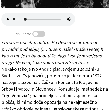
Založnik
Zadruga PD
Naročnine
Dark Theme
»Tu se ne počutim dobro. Predvsem se ne morem
privaditi podnebju, (...) tu sem našel strašen veter, h
Ivo Andrić: V Trstu se ne počutim dobro ...
kateremu je treba dodati še vlago! Vse je neverjetno
drago. Ne vem, kako dolgo bom zdržal tu ...«
Nekako tako je Ivo Andrić pisal svojemu založniku
Svetislavu Cvijanoviću, potem ko je decembra 1922
nastopil službo na tržaškem konzulatu Kraljevine
Srbov Hrvatov in Slovencev. Konzulat je imel sedež na
Trgu Venezia 1; na pročelju visi danes spominska
plošča, ki mimoidoče opozarja na nekajmesečno
tržaško obdobje edinega jugoslovanskega avtorja, ki