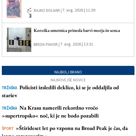
7. avg. 2026 | 11:30
RAJKO DOLHAR |
Koroška umetnica prinesla barvi morja in sonca
7. avg. 2026 | 13:31
BREDA PAHOR |
NAJBOLJ BRANO
NAJNOVEJŠE NOVICE
Policisti izsledili deklico, ki se je oddaljila od
TRŽAŠKA
staršev
Na Krasu namerili rekordno vročo
TRŽAŠKA
»supertropsko« noč, ki je ne bodo pozabili
»Štirideset let po vzponu na Broad Peak je čas, da
ŠPORT
javno spregovorim«