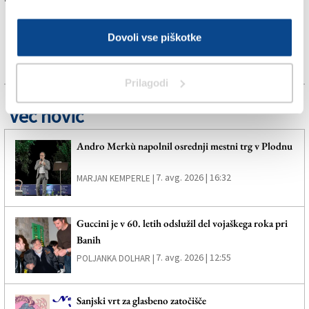
Dovoli vse piškotke
Prilagodi
Več novic
Andro Merkù napolnil osrednji mestni trg v Plodnu
7. avg. 2026 | 16:32
MARJAN KEMPERLE |
Guccini je v 60. letih odslužil del vojaškega roka pri
Banih
7. avg. 2026 | 12:55
POLJANKA DOLHAR |
Sanjski vrt za glasbeno zatočišče