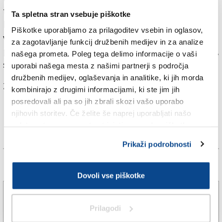
tudi v Rimu za Lottomatico, igral je v Rusiji, ob koncu
Ta spletna stran vsebuje piškotke
kariere pa je odšel še na Ciper in v Kuvajt. 216-cm
Piškotke uporabljamo za prilagoditev vsebin in oglasov,
visoki Sežančan je za sobotno tekmo povabil svoje
za zagotavljanje funkcij družbenih medijev in za analize
prijatelje in najbližje ter številne slovenske košarkarje,
našega prometa. Poleg tega delimo informacije o vaši
s katerimi je igral v bogati karieri.
uporabi našega mesta z našimi partnerji s področja
družbenih medijev, oglaševanja in analitike, ki jih morda
Za branje in pisanje komentarjev
je potrebna prijava
kombinirajo z drugimi informacijami, ki ste jim jih
posredovali ali pa so jih zbrali skozi vašo uporabo
njihovih storitev. Če želite še naprej uporabljati našo
spletno stran, se morate strinjati z uporabo piškotkov.
Prikaži podrobnosti
Več novic
Dovoli vse piškotke
Vseh 240 zaposlenih se bo v tovarno vrnilo
prihodnje leto
Prilagodi
5. avg. 2026 | 19:03
JADRAN VECCHIET |