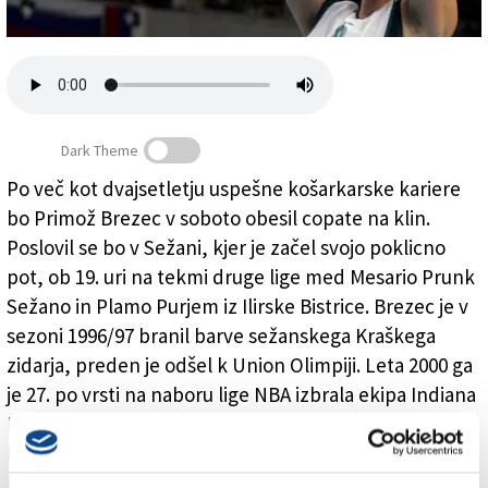
Založnik
Zadruga PD
Naročnine
Dark Theme
Po več kot dvajsetletju uspešne košarkarske kariere
bo Primož Brezec v soboto obesil copate na klin.
V Sežani se bo v soboto poslovil Primož Brezec
Poslovil se bo v Sežani, kjer je začel svojo poklicno
pot, ob 19. uri na tekmi druge lige med Mesario Prunk
Sežano in Plamo Purjem iz Ilirske Bistrice. Brezec je v
sezoni 1996/97 branil barve sežanskega Kraškega
zidarja, preden je odšel k Union Olimpiji. Leta 2000 ga
je 27. po vrsti na naboru lige NBA izbrala ekipa Indiana
Pacers. V ZDA je Brezec igral tudi za Charlotte
Bobcats, Detroit Pistons, Toronto Raptors,
Philadelphia 76ers, in Milwaukee Bucks. Nastopal je