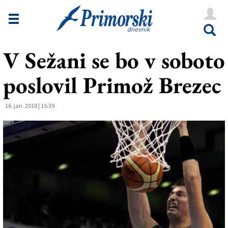
Novice
Tržaška
V Sežani se bo v soboto
Goriška
poslovil Primož Brezec
Kultura
Šport
16. jan. 2018 | 15:39
Še
Vreme
V Kioskih
Uredništvo
Oglasi