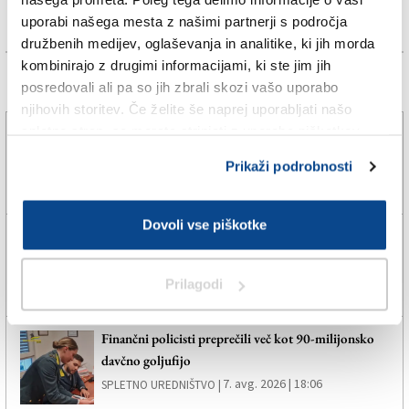
uporabi našega mesta z našimi partnerji s področja
družbenih medijev, oglaševanja in analitike, ki jih morda
kombinirajo z drugimi informacijami, ki ste jim jih
Več novic
posredovali ali pa so jih zbrali skozi vašo uporabo
njihovih storitev. Če želite še naprej uporabljati našo
spletno stran, se morate strinjati z uporabo piškotkov.
Poletno. Svobodno. Brezplačno.
Prikaži podrobnosti
7. avg. 2026 | 8:00
SPLETNO UREDNIŠTVO |
Dovoli vse piškotke
Tržaški klub Pallacanestro Trieste z novim
perspektivnim dvometrašem
7. avg. 2026 | 19:22
SPLETNO UREDNIŠTVO |
Prilagodi
Finančni policisti preprečili več kot 90-milijonsko
davčno goljufijo
7. avg. 2026 | 18:06
SPLETNO UREDNIŠTVO |