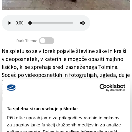
Založnik
Zadruga PD
Naročnine
Dark Theme
Na spletu so se v torek pojavile številne slike in krajši
videoposnetek, v katerih je mogoče opaziti majhno
Lisica se je sprehajala po Tolminu
lisičko, ki se sprehaja sredi zasneženega Tolmina.
Sodeč po videoposnetkih in fotografijah, zgleda, da je
žival, ki je najverjetneje v mesto prišla iz bližnjega
gozda, vajena stika z ljudmi. Krajši videoposnetek si
lahko ogledate
TUKAJ
.
Ta spletna stran vsebuje piškotke
Za branje in pisanje komentarjev
je potrebna prijava
Piškotke uporabljamo za prilagoditev vsebin in oglasov,
za zagotavljanje funkcij družbenih medijev in za analize
našega prometa. Poleg tega delimo informacije o vaši