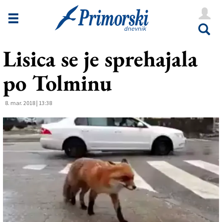
Novice
Tržaška
Lisica se je sprehajala
Goriška
po Tolminu
Kultura
Šport
8. mar. 2018 | 13:38
Še
Vreme
V Kioskih
Uredništvo
Oglasi