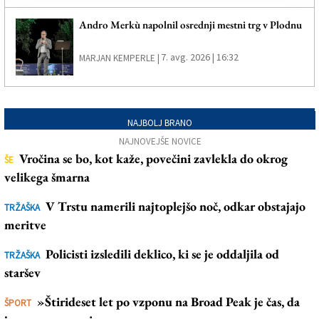
Andro Merkù napolnil osrednji mestni trg v Plodnu
7. avg. 2026 | 16:32
MARJAN KEMPERLE |
NAJBOLJ BRANO
NAJNOVEJŠE NOVICE
Vročina se bo, kot kaže, povečini zavlekla do okrog
ŠE
velikega šmarna
V Trstu namerili najtoplejšo noč, odkar obstajajo
TRŽAŠKA
meritve
Policisti izsledili deklico, ki se je oddaljila od
TRŽAŠKA
staršev
»Štirideset let po vzponu na Broad Peak je čas, da
ŠPORT