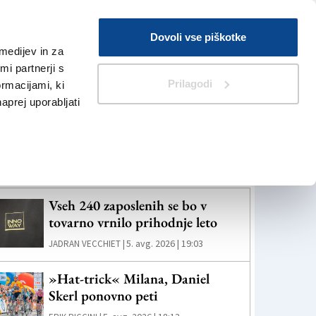
Prijava
Dovoli vse piškotke
medijev in za
Iskanje
V Kioskih
i partnerji s
Prilagodi
ormacijami, ki
naprej uporabljati
eč novic
Vseh 240 zaposlenih se bo v
tovarno vrnilo prihodnje leto
5. avg. 2026 | 19:03
JADRAN VECCHIET |
»Hat-trick« Milana, Daniel
Skerl ponovno peti