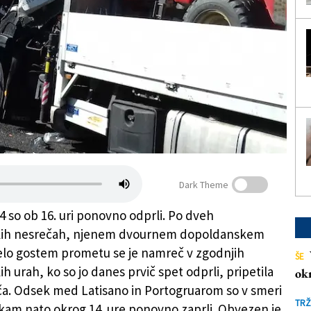
Dark Theme
4 so ob 16. uri ponovno odprli. Po dveh
ih nesrečah, njenem dvournem dopoldanskem
zelo gostem prometu se je namreč v zgodnjih
ŠE
 urah, ko so jo danes prvič spet odprli, pripetila
ok
a. Odsek med Latisano in Portogruarom so v smeri
TRŽ
kam nato okrog 14. ure ponovno zaprli. Obvezen je