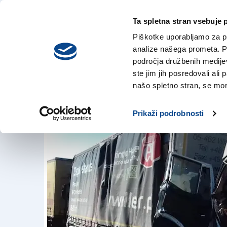
Ta spletna stran vsebuje 
VREME
četrtek,
DANES
Piškotke uporabljamo za pr
6. avgusta 2026
analize našega prometa. Po
področja družbenih medijev,
ste jim jih posredovali ali 
Avtocesto A4 so p
našo spletno stran, se mora
8. mar. 2018 | 16:19
Prikaži podrobnosti