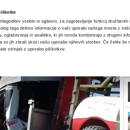
piškotke
ilagoditev vsebin in oglasov, za zagotavljanje funkcij družbenih 
leg tega delimo informacije o vaši uporabi našega mesta z našim
NOVICE
TRŽAŠKA
GORIŠKA
KULTURA
ŠPORT
ŠE
 oglaševanja in analitike, ki jih morda kombinirajo z drugimi inf
pa so jih zbrali skozi vašo uporabo njihovih storitev. Če želite še 
onovno odprli
te strinjati z uporabo piškotkov.
V