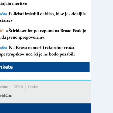
tajajo meritve
Policisti izsledili deklico, ki se je oddaljila
AŠKA
staršev
»Štirideset let po vzponu na Broad Peak je
ORT
s, da javno spregovorim«
Na Krasu namerili rekordno vročo
AŠKA
pertropsko« noč, ki je ne bodo pozabili
nkete
očnine
GDPR
Cookie
ridržane