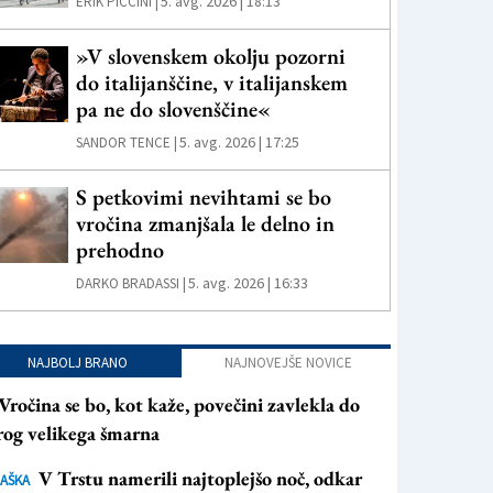
5. avg. 2026 | 18:13
ERIK PICCINI |
»V slovenskem okolju pozorni
do italijanščine, v italijanskem
pa ne do slovenščine«
5. avg. 2026 | 17:25
SANDOR TENCE |
S petkovimi nevihtami se bo
vročina zmanjšala le delno in
prehodno
5. avg. 2026 | 16:33
DARKO BRADASSI |
NAJBOLJ BRANO
NAJNOVEJŠE NOVICE
Vročina se bo, kot kaže, povečini zavlekla do
rog velikega šmarna
V Trstu namerili najtoplejšo noč, odkar
AŠKA