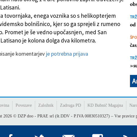
obs
 Latisani.
dva tovornjaka, enega voznika so s helikopterjem
TRŽ
 videmsko bolnišnico, kjer so ga sprejeli z rumeno
od 
o. Promet je še vedno upočasnjen, med San
ŠP
 Latisano je kolona dolga dva kilometra.
ča
 pisanje komentarjev
je potrebna prijava
TRŽ
»su
A
ovina
Povezave
Založnik
Zadruga PD
KD Bubnič Magajna
Nar
ht
2026
© DZP doo - PRAE srl (št.DDV - P.IVA 00830510327) – Vse pravice p